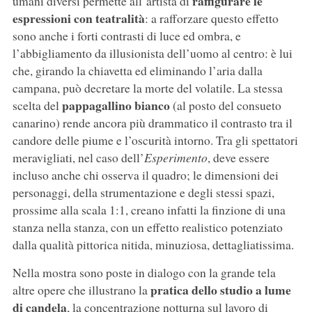
raffigurare le
umani diversi permette all’artista di
espressioni con teatralità
: a rafforzare questo effetto
sono anche i forti contrasti di luce ed ombra, e
l’abbigliamento da illusionista dell’uomo al centro: è lui
che, girando la chiavetta ed eliminando l’aria dalla
campana, può decretare la morte del volatile. La stessa
pappagallino bianco
scelta del
(al posto del consueto
canarino) rende ancora più drammatico il contrasto tra il
candore delle piume e l’oscurità intorno. Tra gli spettatori
meravigliati, nel caso dell’
Esperimento
, deve essere
incluso anche chi osserva il quadro; le dimensioni dei
personaggi, della strumentazione e degli stessi spazi,
prossime alla scala 1:1, creano infatti la finzione di una
stanza nella stanza, con un effetto realistico potenziato
dalla qualità pittorica nitida, minuziosa, dettagliatissima.
Nella mostra sono poste in dialogo con la grande tela
pratica dello studio a lume
altre opere che illustrano la
di candela
, la concentrazione notturna sul lavoro di