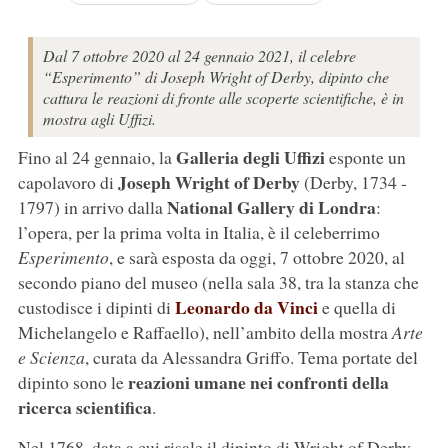
Dal 7 ottobre 2020 al 24 gennaio 2021, il celebre
“Esperimento” di Joseph Wright of Derby, dipinto che
cattura le reazioni di fronte alle scoperte scientifiche, è in
mostra agli Uffizi.
Galleria degli Uffizi
Fino al 24 gennaio, la
esponte un
Joseph Wright of Derby
capolavoro di
(Derby, 1734 -
National Gallery di Londra
1797) in arrivo dalla
:
l’opera, per la prima volta in Italia, è il celeberrimo
Esperimento
, e sarà esposta da oggi, 7 ottobre 2020, al
secondo piano del museo (nella sala 38, tra la stanza che
Leonardo da Vinci
custodisce i dipinti di
e quella di
Michelangelo e Raffaello), nell’ambito della mostra
Arte
e Scienza
, curata da Alessandra Griffo. Tema portate del
reazioni umane nei confronti della
dipinto sono le
ricerca scientifica
.
Nel 1768, data a cui risale il dipinto di Wright of Derby,