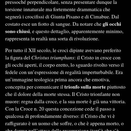
pressoché perpendicolare, senza presentare dunque la
torsione innaturale ma fortemente drammatica che
segnerà i crocifissi di Giunta Pisano e di Cimabue. Dal
gli occhi
costato esce un fiotto di sangue. Da notare che
sono chiusi
, e questo dettaglio, apparentemente minimo,
rappresenta in realtà una sorta di rivoluzione.
Per tutto il XII secolo, le croci dipinte avevano preferito
la figura del
Christus triumphans
: il Cristo in croce con
gli occhi aperti, il corpo eretto, lo sguardo rivolto verso il
fedele con un’espressione di regalità imperturbabile. Era
un’immagine teologica prima ancora che emotiva,
trionfo sulla morte
concepita per comunicare il
piuttosto
che il dolore della morte stessa. Il Cristo trionfante non
muore: regna dalla croce, e la sua morte è già una vittoria.
Con la Croce n. 20 questa concezione cede il passo a
qualcosa di profondamente diverso: il Cristo che vi è
raffigurato è un uomo che soffre, o che è appena morto, o
che dorme nell’attesa della resurrezione (tant’è che s’è