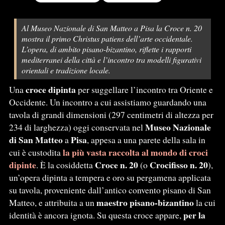
Al Museo Nazionale di San Matteo a Pisa la Croce n. 20
mostra il primo Christus patiens dell’arte occidentale.
L’opera, di ambito pisano-bizantino, riflette i rapporti
mediterranei della città e l’incontro tra modelli figurativi
orientali e tradizione locale.
croce dipinta
Una
per suggellare l’incontro tra Oriente e
Occidente. Un incontro a cui assistiamo guardando una
tavola di grandi dimensioni (297 centimetri di altezza per
Museo Nazionale
234 di larghezza) oggi conservata nel
di San Matteo
Pisa
a
, appesa a una parete della sala in
la più vasta raccolta al mondo di croci
cui è custodita
dipinte
Croce n. 20
Crocifisso n. 20
. È la cosiddetta
(o
),
un’opera dipinta a tempera e oro su pergamena applicata
su tavola, proveniente dall’antico convento pisano di San
maestro pisano-bizantino
Matteo, e attribuita a un
la cui
per la
identità è ancora ignota. Su questa croce appare,