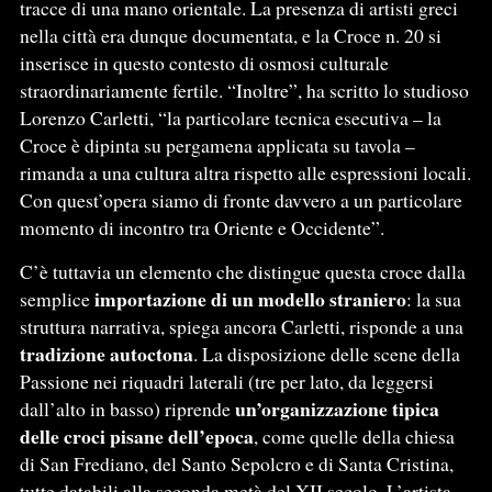
tracce di una mano orientale. La presenza di artisti greci
nella città era dunque documentata, e la Croce n. 20 si
inserisce in questo contesto di osmosi culturale
straordinariamente fertile. “Inoltre”, ha scritto lo studioso
Lorenzo Carletti, “la particolare tecnica esecutiva – la
Croce è dipinta su pergamena applicata su tavola –
rimanda a una cultura altra rispetto alle espressioni locali.
Con quest’opera siamo di fronte davvero a un particolare
momento di incontro tra Oriente e Occidente”.
C’è tuttavia un elemento che distingue questa croce dalla
importazione di un modello straniero
semplice
: la sua
struttura narrativa, spiega ancora Carletti, risponde a una
tradizione autoctona
. La disposizione delle scene della
Passione nei riquadri laterali (tre per lato, da leggersi
un’organizzazione tipica
dall’alto in basso) riprende
delle croci pisane dell’epoca
, come quelle della chiesa
di San Frediano, del Santo Sepolcro e di Santa Cristina,
tutte databili alla seconda metà del XII secolo. L’artista