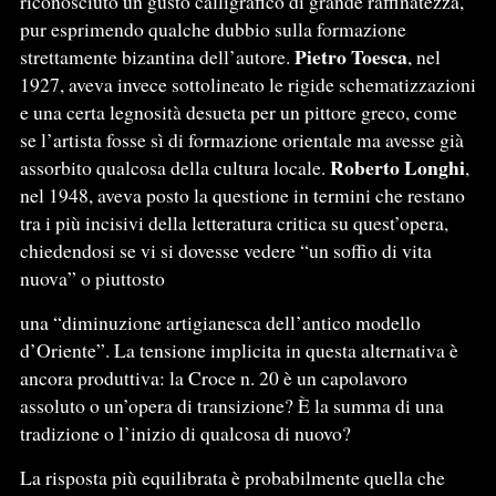
riconosciuto un gusto calligrafico di grande raffinatezza,
pur esprimendo qualche dubbio sulla formazione
Pietro Toesca
strettamente bizantina dell’autore.
, nel
1927, aveva invece sottolineato le rigide schematizzazioni
e una certa legnosità desueta per un pittore greco, come
se l’artista fosse sì di formazione orientale ma avesse già
Roberto Longhi
assorbito qualcosa della cultura locale.
,
nel 1948, aveva posto la questione in termini che restano
tra i più incisivi della letteratura critica su quest’opera,
chiedendosi se vi si dovesse vedere “un soffio di vita
nuova” o piuttosto
una “diminuzione artigianesca dell’antico modello
d’Oriente”. La tensione implicita in questa alternativa è
ancora produttiva: la Croce n. 20 è un capolavoro
assoluto o un’opera di transizione? È la summa di una
tradizione o l’inizio di qualcosa di nuovo?
La risposta più equilibrata è probabilmente quella che