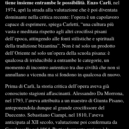
tiene insieme entrambe le possibilità
Enzo Carli
.
, nel
1974, aprì la strada alla valutazione che è poi diventata
dominante nella critica recente: l’opera è un capolavoro
capace di esprimere, spiega Carletti, “una cultura più
vasta e meditata rispetto agli altri crocifissi pisani
dell’epoca, attingendo alle fonti stilistiche e spirituali
della tradizione bizantina”. Non è né solo un prodotto
dell’Oriente né solo un’opera della scuola pisana: è
qualcosa di irriducibile a entrambe le categorie, un
momento di incontro autentico tra due civiltà che non si
annullano a vicenda ma si fondono in qualcosa di nuovo.
Prima di Carli, la storia critica dell’opera aveva già
conosciuto stagioni affascinanti. Alessandro Da Morrona,
nel 1793, l’aveva attribuita a un maestro di Giunta Pisano,
anteponendola dunque al grande crocifissore del
Duecento. Sebastiano Ciampi, nel 1810, l’aveva
anticipata al XII secolo, valutazione poi confermata da