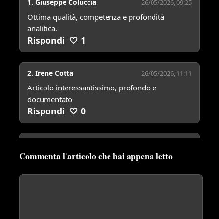
1. Giuseppe Coluccia
26/05/2026, 09:25
Ottima qualità, competenza e profondità 
analitica. 
Rispondi
🤍
1
2. Irene Cotta
26/05/2026, 11:11
Articolo interessantissimo, profondo e 
documentato
Rispondi
🤍
0
3. Silvia Magherini
31/05/2026, 10:08
Commenta l'articolo che hai appena letto
Bella conclusione
Rispondi
🤍
0