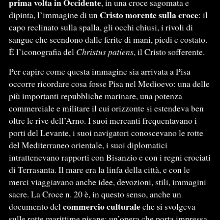
prima volta in Occidente
, in una croce sagomata e
Cristo morente sulla croce
dipinta, l’immagine di un
: il
capo reclinato sulla spalla, gli occhi chiusi, i rivoli di
sangue che scendono dalle ferite di mani, piedi e costato.
È l’iconografia del
Christus patiens
, il Cristo sofferente.
Per capire come questa immagine sia arrivata a Pisa
occorre ricordare cosa fosse Pisa nel Medioevo: una delle
più importanti repubbliche marinare, una potenza
commerciale e militare il cui orizzonte si estendeva ben
oltre le rive dell’Arno. I suoi mercanti frequentavano i
porti del Levante, i suoi navigatori conoscevano le rotte
del Mediterraneo orientale, i suoi diplomatici
intrattenevano rapporti con Bisanzio e con i regni crociati
di Terrasanta. Il mare era la linfa della città, e con le
merci viaggiavano anche idee, devozioni, stili, immagini
sacre. La Croce n. 20 è, in questo senso, anche un
commercio culturale
documento del
che si svolgeva
sulle rotte marittime pisane: un’opera che porta impressa,