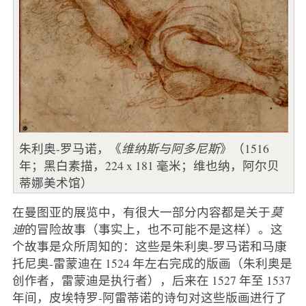
朱利奥-罗马诺，《
维纳斯与阿多尼斯
》（1516
年；黑白素描，224 x 181 毫米；维也纳，阿尔贝
蒂娜美术馆）
在曼图亚的展览中，有很大一部分内容都是关于
莫
迪
的冒险故事（事实上，也不可能不是这样）。这
个故事是众所周知的：这些是朱利奥-罗马诺和马康
托尼奥-雷蒙迪在 1524 年左右完成的版画（朱利奥是
创作者，雷蒙迪是执行者），后来在 1527 年至 1537
年间，皮埃特罗-阿雷蒂诺的诗句对这些版画进行了