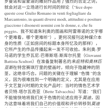
罗曼诺和雷蒙迪的雕刻作品用了强烈的否定之词，
就会对这一立场进行长时间的辩论（“fece dopo
queste cose Giulio Romano in venti fogliagliare da
Marcantonio, in quanti diversi modi, attitudini e positure
giacciono i disonesti uomini con le donne, e, che fu
peggio、我不知道朱利奥的图画和阿雷蒂诺的文字哪
个更难看，哪个更难听”），更何况报刊这种媒介本
身的性质（正如房间的标题本身所忆及的那样），
它所产生的作品传播起来一发不可收拾。朱利奥-罗
马诺的学生乔瓦尼-巴蒂斯塔-斯库尔托里（Giovanni
Battista Scultori）在准备复制著名的
朱庇特和奥林匹
亚斯
在特宫赛琪厅里的壁画时，倾向于隐藏神的阴
茎，这绝非巧合。问题的关键在于理解 “色情 ”的含
义，因为很难找到一个明确的定义，尤其是在应用
于文艺复兴时期的文化产品时：当时的情色艺术学
者贝特-塔尔瓦奇亚（Bette Talvacchia）写道："我们
不能愉快地将我们关于色情的论述应用于
莫迪
，因
为这意味着将我们自己的价值观和评价转移到
莫迪