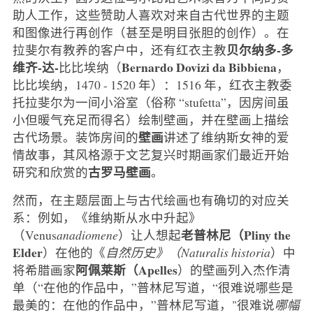
助人工作，这些赞助人喜欢对来自古代世界的主题
和图像进行再创作（甚至是明目张胆的创作）。在
贝尔纳多-多
拉斐尔有教养的客户中，还有红衣主教
维齐-达-
Bernardo Dovizi da Bibbiena
比比埃纳（
，
比比埃纳，1470 - 1520 年）：1516 年，红衣主教委
托拉斐尔为一间小浴室（俗称 “stufetta”，因房间虽
小但暖气充足而得名）绘制壁画，并在壁画上描绘
壁画
古代场景。装饰房间的
讲述了维纳斯女神的爱
情故事，其风格源于文艺复兴时期画家们最近开始
古罗马壁画
研究和欣赏的
。
然而，在主题层面上与古代绘画也有确切的对应关
系：例如，《维纳斯从水中升起》
老普林尼（Pliny the
（Venus
anadiomene
）让人想起
Elder
）在他的《
自然历史》（Naturalis historia
）中
阿佩莱斯（Apelles
将希腊画家
）的壁画列入杰作清
单（“在他的作品中，”普林尼写道，“很难说哪些是
最美的：在他的作品中，”普林尼写道，"很难说
哪幅