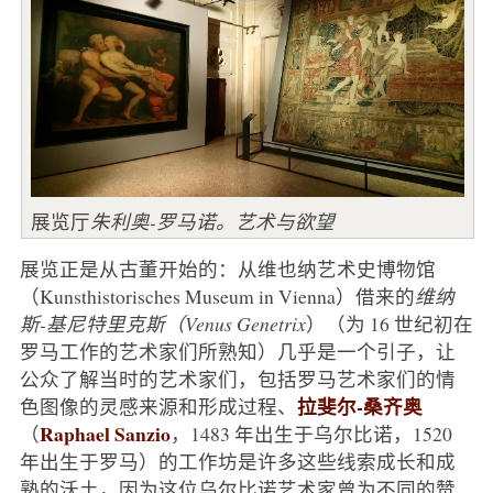
展览厅
朱利奥-罗马诺。艺术与欲望
展览正是从古董开始的：从维也纳艺术史博物馆
（Kunsthistorisches Museum in Vienna）借来的
维纳
斯-基尼特里克斯（Venus Genetrix
）（为 16 世纪初在
罗马工作的艺术家们所熟知）几乎是一个引子，让
公众了解当时的艺术家们，包括罗马艺术家们的情
拉斐尔-桑齐奥
色图像的灵感来源和形成过程、
Raphael Sanzio
（
，1483 年出生于乌尔比诺，1520
年出生于罗马）的工作坊是许多这些线索成长和成
熟的沃土，因为这位乌尔比诺艺术家曾为不同的赞