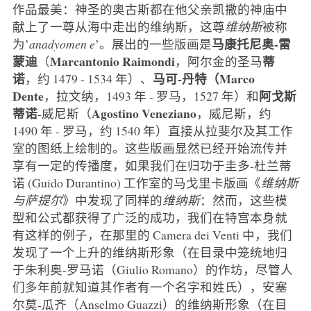
作品最美：神圣的奥古斯都在他父亲凯撒的神庙中
献上了一尊从海中走出的维纳斯，这尊
维纳斯
被称
马康托尼奥-雷
为’
anadyomen
e
’。展出的一些版画是
蒙迪
Marcantonio Raimondi
蒂
（
，阿尔金的圣马
诺
马可-丹特（Marco
，约 1479 - 1534 年）、
Dente
阿戈斯
，拉文纳，1493 年 - 罗马，1527 年）和
蒂诺
Agostino Veneziano
-威尼斯（
，威尼斯，约
1490 年 - 罗马，约 1540 年）直接从拉斐尔及其工作
室的图纸上绘制的。这些版画显然已经开始流传并
享有一定的传播度，如果我们在归功于圭多-杜兰蒂
诺 (Guido Durantino) 工作室的马戈里卡版画《
维纳斯
与萨提尔
》中发现了同样的
维纳斯
：然而，这些模
型和公式都获得了广泛的成功，我们在特宫本身就
有这样的例子，在那里的 Camera dei Venti 中，我们
发现了一个上升的维纳斯形象（在目录中笼统地归
于朱利奥-罗马诺（Giulio Romano）的作坊，尽管人
们多年前就知道其作者有一个名字和姓氏），安塞
尔莫-瓜齐（Anselmo Guazzi）的维纳斯形象（在目