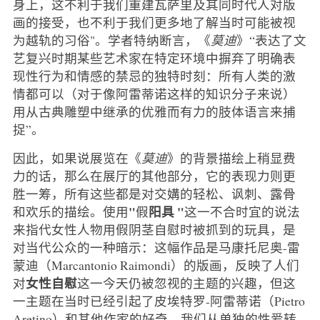
身上，这不利于我们重建瓦萨里及其同时代人对版
画的接受，也不利于我们更多地了解当时可能被视
为越轨的习俗"。学者特纳断言，《
莫迪
》“表达了文
艺复兴时期某些艺术家在特定环境中摒弃了明确表
现性行为和情感的禁忌的独特时刻：所有人类的激
情都可以（对于像阿雷蒂诺这样的知识分子来说）
用从古典雕塑中继承的优雅而有力的肢体语言来捕
捉”。
因此，如果说展览在《
莫迪
》的背景描绘上稍显费
力的话，那么在展厅的其他部分，它的表现力则更
胜一筹，所有这些都是对交媾的轻松、讽刺、露骨
"
阳具 "
和欢乐的描绘。使用
假
这一不合时宜的说法
来指代女性人物用假阴茎自慰时被抓到的玩具，是
对当代公众的一种暗示：这幅作品是马康托尼奥-雷
蒙迪（Marcantonio Raimondi）的版画，反映了人们
女性自慰
对
这一今天仍被忽视的主题的兴趣，但这
一主题在当时已经引起了皮埃特罗-阿雷蒂诺（Pietro
Aretino）和其他作家的好奇。我们从单独的性爱转