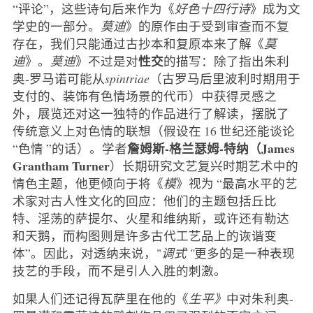
“评论”，这些诗句后来作为《
好色十四行诗
》成为文
学史的一部分。
莫迪
》的原作由于受到审查而不复
存在，我们只能通过古抄本和复原本来了解《
莫
性交
迪
》。
莫迪
》不过是对
的描写：除了指出朱利
奥-罗马诺可能从
spintriae
（古罗马后里波利时期用于
支付的、装饰有色情场景的代币）中获得灵感之
外，展览还对这一独特的作品进行了解读，摆脱了
传统意义上对色情的联想（假设在 16 世纪还能谈论
詹姆斯-格兰瑟姆-特纳（James
“色情 ”的话）。学者
Grantham Turner
）长期研究文艺复兴时期艺术中的
情色主题，他更倾向于将《
模
》视为 “最高水平的艺
术家对古人性文化的回应：他们的主题包括丘比
特、淫荡的萨提尔、火星和维纳斯，或许还有勒达
和天鹅，而构图则是许多古代工艺品上的诙谐变
体”。因此，对透纳来说，"
调式 "
更多的是一种表现
技艺的手段，而不是引人入胜的刺激。
如果人们还记得瓦萨里在他的《
生平》
中对朱利奥-