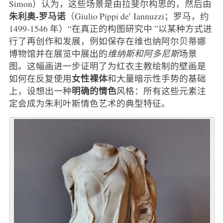
Simon）认为，这些场景是由拉斐尔构思的，然后由
朱利奥-罗马诺
（Giulio Pippi de’ Iannuzzi；罗马，约
1499-1546 年）“在真正的构图研究中 ”以某种方式进
行了再创作和发展，例如保存在维也纳阿尔贝蒂娜
博物馆并在展览中展出的
维纳斯和阿多尼斯
场景
图。这幅画进一步证明了为红衣主教绘制的壁画是
女性裸体
如何在反复使用
和大量暗示性手势的基础
明确的情色
上，设想出一种
风格：所有这些元素注
定会成为朱利叶斯情色艺术的典型特征。