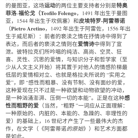
运动
特奥
的曼图亚，这场
的两位主要支持者分别是
菲洛
福伦戈（Teofilo Folengo
-
，1491 年出生于曼图
皮埃特罗-阿雷蒂诺
亚，1544 年出生于坎佩塞）和
Pietro Aretino
（
，1492 年出生于阿雷佐，1556 年出
生于威尼斯）：前者的亵渎之情在抒情诗中得到了
爱情诗
表达，而后者的亵渎之情则在
中得到了宣
泄。彼特拉克们所吟唱的纯洁、高尚、空灵、狂
喜、灵性、沉思的爱情，与知识分子和哲学家（至
少从人文主义开始）将其置于对他人的情感阶梯最
低层的爱情相对立、也就是格拉夫所说的 “实用之
爱”，即 “感性而粗暴、没有节制、没有面纱的爱，
这种爱现在只不过是一种欲望和动物欲望的冲动，
感
是一种汹涌澎湃、压倒一切的本能”。正是在这种
性而粗野的爱
（当然，“粗野 ”一词应从正面理解：
一种原始的、内脏的、本能的、急躁的、非理性的
爱）的基础上，16 世纪才产生了一些最伟大的杰
作，在文学（《阿雷蒂诺
的原始
》）和艺术方面都
是如此。