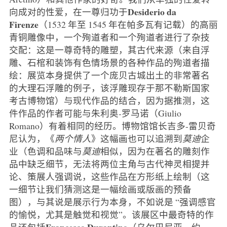
Desiderio da
向成对的性爱，在一尊归功于
Firenze
（1532 年至 1545 年在帕多瓦有记载）的高丽
青铜雕像中，一个殉道者和一个殉道者进行了杂技
交配：这是一尊奇特的雕塑，其古代来源（来自浮
雕、石棺和装饰有色情场景的各种作品的殉道者描
绘：展览本身提供了一个庞贝古城出土的非常著名
的大理石浮雕的例子，该浮雕现存于那不勒斯国家
考古博物馆）与现代作品的结合，因为据推测，这
件作品的作者可能与朱利奥
-
罗马诺（Giulio
Romano）有着相同的经历。博物馆馆长吉多-雷贝奇
尼认为，《
两个情人
》这幅画也可以追溯到
莫迪
企
业（色调和品味与
莫迪
相似，因为在著名的雕刻作
品中缺乏细节，无法将两位主角与古代神灵相提并
论、策展人强调说，这些作品在方形纸上绘制（这
一细节让我们猜测这是一幅绘画或版画的预备
图），与其说是展示行为本身，不如说是 “强调感官
的愉悦，尤其是触觉和视觉”。该展区中最奇特的作
Francesco Durantino
品还包括
（乌尔巴尼亚，约