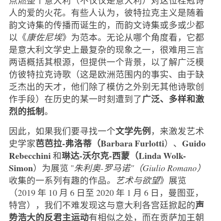
人的爱的火花。有些人认为，彼特拉克主义是随着
韵文诗集的传播而诞生的，而韵文诗集或多或少都
以《
康佐尼埃
》为范本。无论从哪个角度看，它都
是意大利文学史上最复杂的现象之一，很难用三言
两语概括其根源，但提供一个背景，以了解广泛模
仿彼特拉克诗歌（这是欧洲范围内的事实、由于缺
乏杰出的天才，他们除了模仿之外别无其他诗歌创
广泛、多样和激
作手段）在历史的某一时刻遭到了
烈的抵制
。
文学先例
因此，如果我们要寻找一个
，来激发艺术
芭芭拉-弗洛蒂（Barbara Furlotti
Guido
史学家
）、
Rebecchini
琳达-沃尔克-西蒙（Linda Wolk-
和
Simon
）为展览 "
朱利奥-罗马诺"（Giulio Romano）
收集的一系列有趣的作品
。艺术与欲望
》展览
（2019 年 10 月 6 日至 2020 年 1 月 6 日，曼图亚，
声
特宫），我们不难发现这与意大利各宫廷掀起的
势浩大的反君主运动
有相似之处，而在贡萨加王朝