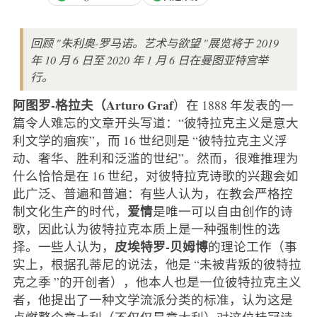
回顾 "朱利奥-罗马诺。艺术与欲望 "展览将于 2019
年 10 月 6 日至 2020 年 1 月 6 日在曼图亚特宫举
行。
阿图罗-格拉夫（Arturo Graf
）在 1888 年发表的一
篇令人难忘的文章开头写道：“彼特拉克主义是意大
利文学的痼疾”，而 16 世纪则是 “彼特拉克主义浮
动、奢华、胜利和泛滥的世纪”。然而，很难推理为
什么恰恰是在 16 世纪，对彼特拉克诗歌的兴趣会如
此广泛、普遍和普遍：有些人认为，在教会严格控
爱情
制文化生产的时代，
是唯一可以自由创作的诗
歌，因此认为彼特拉克本质上是一种强制性的选
皮埃特罗-贝姆博
择。一些人认为，
的理论工作（事
实上，根据孔蒂尼的说法，他是 “未被背叛的彼特拉
克之季 ”的开创者），他本人也是一位彼特拉克主义
者，他提出了一种文学流派分类的标准，认为这是
点燃整个意大利（不仅仅是意大利）对这位桂冠诗