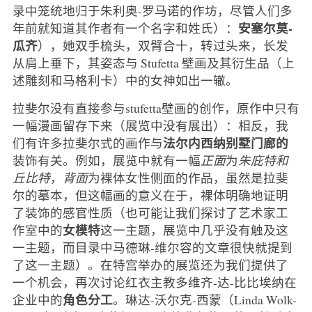
录中笼统地归于朱利奥-罗马诺的作坊，尽管人们多
安塞尔莫-
年前就知道其作者有一个名字和姓氏）：
瓜齐
），她双手梳头，双臂合十，转过头来，长发
从肩上垂下，其姿态与 Stufetta 壁画及其衍生品（上
述雕刻和马格利卡）中的女神如出一辙。
拉斐尔没有直接参与stufetta壁画的创作，原作中只有
一幅漫画留存下来（展览中没有展出）：相反，我
法尔内西纳别墅门廊的
们有许多拉斐尔式的画作与
装饰有关。例如，展览中就有一幅
正面
为
朱庇特和
丘比特
，
背面
为裸体女性侧面的作品，虽然是拉斐
尔的摹本，但这幅画的意义在于，裸体明确地证明
了装饰的感官性质（也可能让我们探讨了艺术家工
女模特
作室中的
这一主题，展览中几乎没有触及这
一主题，而目录中马德琳-维尔容的文章很快就提到
了这一主题）。在特宫举办的展览还为我们提供了
一个机会，再次讨论红衣主教多维齐-达-比比埃纳在
角色分工
企业中的
。琳达-沃尔克-西蒙（Linda Wolk-