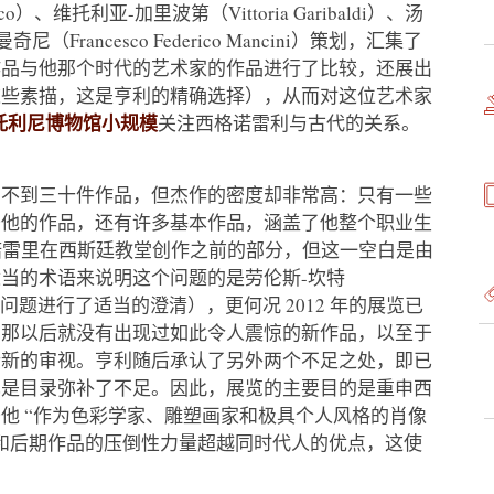
o）、维托利亚-加里波第（Vittoria Garibaldi）、汤
（Francesco Federico Mancini）策划，汇集了
作品与他那个时代的艺术家的作品进行了比较，还展出
这些素描，这是亨利的精确选择），从而对这位艺术家
托利尼博物馆小规模
关注西格诺雷利与古代的关系。
了不到三十件作品，但杰作的密度却非常高：只有一些
于他的作品，还有许多基本作品，涵盖了他整个职业生
年西格诺雷里在西斯廷教堂创作之前的部分，但这一空白是由
当的术语来说明这个问题的是劳伦斯-坎特
对这一问题进行了适当的澄清），更何况 2012 年的展览已
自那以后就没有出现过如此令人震惊的新作品，以至于
行新的审视。亨利随后承认了另外两个不足之处，即已
也是目录弥补了不足。因此，展览的主要目的是重申西
他 “作为色彩学家、雕塑画家和极具个人风格的肖像
和后期作品的压倒性力量超越同时代人的优点，这使