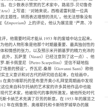
当。在少数表示赞赏的艺术家中，路易莎-贝切鲁奇
Arte
）上写道：“对她来说，西格诺雷利是一位具
己的主题性，转而表达理想的洗礼’。他无法想象没有
 在《
Emporium
》上的评论，他认为展览是 “严肃、冷
评，他需要时间才能从 1953 年的废墟中站立起来。
认为他的人物形象是他那个时期最重要、最具独创性的
身体和情感的张力，以及预示米开朗基罗的精力充沛的
。此外，瓦萨里（Vasari）已经注意到了这一点）、他
里尼（Pietro Scarpellini）坚信不疑地指
的预设”。乔瓦尼-桑蒂（Giovanni Santi）称他
的现实主义意识和对古代的研究结合起来，在绘画中，
ganti 在奥尔维耶托的圣布里齐奥小礼拜堂周期画中发现
上在这位来自科尔托纳的艺术家的许多其他作品中也能
位现代艺术家，他被现代的事例所激发，被他所处时代
托斯卡纳艺术充满了芬芳的新意。在 1953 年的展览之
012 年在佩鲁贾、奥维耶托和卡斯特罗城举办的展