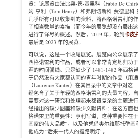
览：该展览由法比奥-德-基里科（Fabio De Chiric
姆-亨利（Tom Henry）和弗朗切斯科-费德里科-曼奇尼
几乎所有可以收集到的资料，将西格诺雷利的
了相当数量的素描（而今年的展览却没有展出
卡皮
进行了详尽的概述。然后，2019 年，轮到
最后是 2023 年的展览。
可以说，这是一个收尾展览。展览向公众展示
西格诺雷利的作品，或者可以非常肯定地归功
涯的时间弧线。只是缺少了 1481-1482 
于仍然没有大家都认同的青年时期的作品（用适
（Laurence Kanter）在其目录中的文章中
经包含了关于年轻的西格诺雷利的大量内容，
需要对这一研究和处理起来都很复杂的主题进
经指出的缺少图画和缺少文献资料：在这方面
格诺雷里的重要性：亨利写道，这种重要性在于
画家的伟大品质”，以及他凭借奥尔维耶托壁画
他成为 “后来一代人的指路明灯”。