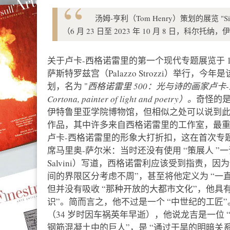
汤姆-亨利（Tom Henry）策划的展览 "S
（6 月 23 日至 2023 年 10 月 8 日，科尔
关于卢卡-西格诺雷里的第一个现代专题展览于 19
萨斯特罗兹宫（Palazzo Strozzi）举行，今年是
划，名为 "
西格诺雷里 500：光与诗的画家卢卡-达-科尔托纳
Cortona, painter of light and poetry）。
奇怪的
伊特鲁里亚学院博物馆，但相似之处可以说到此为
作品，其中许多来自西格诺雷里的工作室，最
卢卡-西格诺雷里的形象大打折扣，这在首次专
席马里奥-萨尔米：当时还没有使用 “策展人 ”一
Salvini）写道，西格诺雷利应该受到指责，
间的界限区分考虑不周”，甚至将他定义为 “一
但并没有吸收 “那种开放的大都市文化”，他具
识”。简而言之，他不过是一个 “中世纪的工匠”
（34 岁时因车祸英年早逝），他说龙吉是一位 
钢筋混凝土中的巨人”，是 “通过干旱的明暗关系获得的旺盛