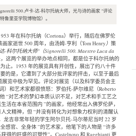
ignorelli 500.卢卡-达-科尔托纳大师，光与诗的画家 "评论
托纳，伊特鲁里亚学院博物馆）。
53 年在科尔托纳（Cortona）举行，随后在佛罗伦
该画家逝世 500 周年，由汤姆-亨利（Tom Henry
）
策
大师"（Signorelli 500. Maestro Luca da
是，这两个展览的举办地点相同，都是位于科尔托纳的
止。1953 年的展览具有开创性，展出了约八十件
重要的是，它遭到了大部分批评家的抨击，以至于最后
题展览中极为罕见。评论对展览（以及科学委员会主
词）和艺术家都很愤怒：罗伯托-萨尔维尼（Roberto
因为他 “对艺术的梦幻本质认识不足，对艺术和手工艺之
直生活在本省范围内 ”的画家，他经常出入佛罗伦萨，
有人文精神，但 “并没有转化为对想象力权利的清醒认
。龙吉非常年轻的学生阿尔贝托-马尔蒂尼当时 22 岁
“全感官、全身体 ”的艺术家，他笔下的人物是 “许多
的可塑性”。Castelnovo 和 Ragghianti 更