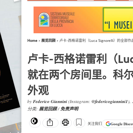
Home
展览回顾
卢卡-西格诺雷利（Luca Signorelli）
卢卡-西格诺雷利（Luca
就在两个房间里。科尔托
外观
by
Federico Giannini
(Instagram:
@federicogiannini1
),
分类:
展览回顾
/
免责声明
Google
Disco
关注我们