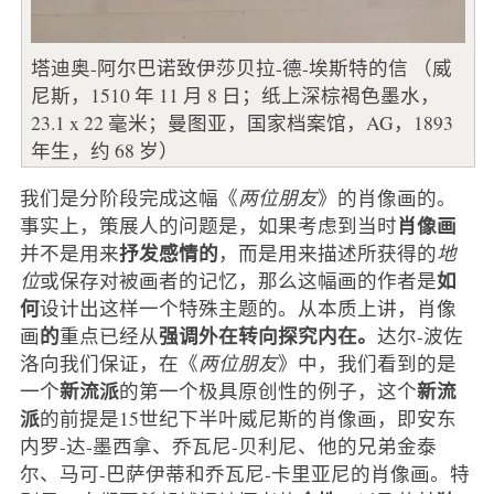
塔迪奥-阿尔巴诺致伊莎贝拉-德-埃斯特的信 （威
尼斯，1510 年 11 月 8 日；纸上深棕褐色墨水，
23.1 x 22 毫米；曼图亚，国家档案馆，AG，1893
年生，约 68 岁）
我们是分阶段完成这幅《
两位朋友
》的肖像画的。
肖像画
事实上，策展人的问题是，如果考虑到当时
抒发感情的
并不是用来
，而是用来描述所获得的
地
如
位
或保存对被画者的记忆，那么这幅画的作者是
何
设计出这样一个特殊主题的。从本质上讲，肖像
的
强调外在转向探究内在。
画
重点已经从
达尔-波佐
洛向我们保证，在《
两位朋友
》中，我们看到的是
新流派
新流
一个
的第一个极具原创性的例子，这个
派
的前提是15世纪下半叶威尼斯的肖像画，即安东
内罗-达-墨西拿、乔瓦尼-贝利尼、他的兄弟金泰
尔、马可-巴萨伊蒂和乔瓦尼-卡里亚尼的肖像画。特