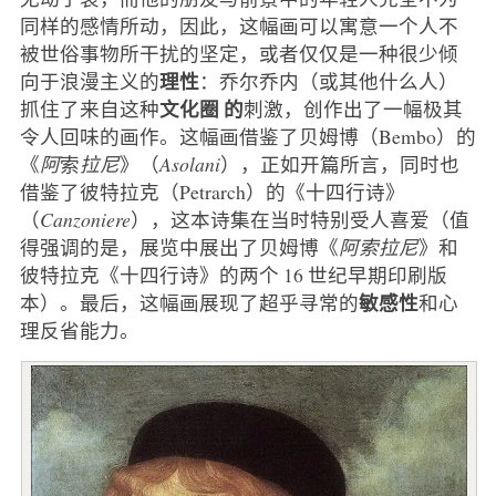
同样的感情所动，因此，这幅画可以寓意一个人不
被世俗事物所干扰的坚定，或者仅仅是一种很少倾
理性
向于浪漫主义的
：乔尔乔内（或其他什么人）
文化圈
的
抓住了来自这种
刺激，创作出了一幅极其
令人回味的画作。这幅画借鉴了贝姆博（Bembo）的
《
阿
索
拉尼
》（
Asolani
），正如开篇所言，同时也
借鉴了彼特拉克（Petrarch）的《十四行诗》
（
Canzoniere
），这本诗集在当时特别受人喜爱（值
得强调的是，展览中展出了贝姆博《
阿索拉尼
》和
彼特拉克《十四行诗》的两个 16 世纪早期印刷版
敏感性
本）。最后，这幅画展现了超乎寻常的
和心
理反省能力。