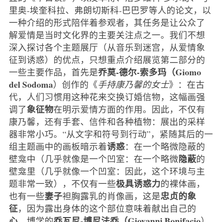
里奥-埃奎科拉、弗朗切斯科-巴巴罗等人的论文，以
一种介绍的形式陪伴着参观者，其任务是让公众了
解爱情是当时文化界的主要关注点之一。我们不想
深入探讨各个主题展厅（从音乐到迷宫，从爱情象
征到诱惑）的优点，只想重点介绍展览第二部分的
乔莫-德尔-索多玛（Giomo
一些主要作品，首先是
del Sodoma
）创作的《
手持康乃馨的女士
》：在古
代，人们习惯用这种花来交换订婚信物，这幅画强
象征物
调了
在明示爱情方面的作用。因此，不仅有
康乃馨，还有手套、信件和各种植物：展出的采样
器非常小巧。“从文字和符号到行动”，紧随其后的一
诱惑
组主题画中的画板暗示着
：在一个略微隐蔽的
隐蔽
壁龛中（几乎就像是一个凹室：在一个略微
的
壁龛里（几乎就像一个凹室：因此，这个环境与主
极具诱惑力
题非常一致），不仅有一些
的裸体画，
妻子
忠贞的象
也有一些
袒胸露乳的肖像画，这是
征
，因为露出身体的这个部位意味着献出自己的
心
乔瓦尼-博尼法乔（Giovanni Bonifacio
、博学的
）