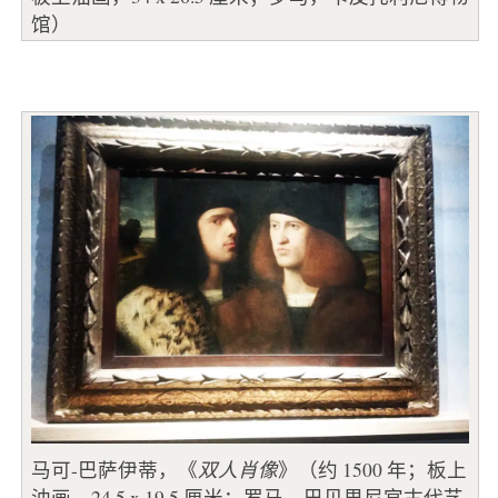
馆）
马可-巴萨伊蒂，《
双人肖像
》（约 1500 年；板上
油画，24.5 x 19.5 厘米；罗马，巴贝里尼宫古代艺