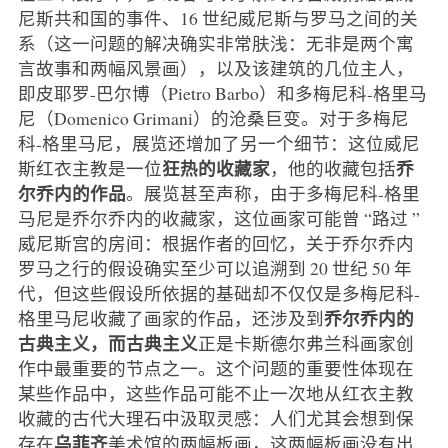
尼斯共和国的事件、16 世纪威尼斯与罗马之间的关
系（这一问题的解决确实非常肤浅：无非是两个寓
言故事和两幅风景画），以及该建筑的几位主人，
即皮耶罗-巴尔博（Pietro Barbo）和多梅尼科-格里马
尼（Domenico Grimani）的沧桑巨变。对于多梅尼
科-格里马尼，展览还增加了另一个细节：这位威尼
狂热的收藏家
乔
斯红衣主教是一位
，他的收藏包括
尔乔内的作品
。展览甚至声称，由于多梅尼科-格里
马尼是乔尔乔内的收藏家，这位画家可能曾 “路过 ”
威尼斯宫的房间：根据作者的回忆，关于乔尔乔内
罗马之行的假设确实至少可以追溯到 20 世纪 50 年
代，但这些假设所依据的基础却不仅仅是多梅尼科-
乔尔乔内的
格里马尼收藏了画家的作品，还涉及到
古典主义，而古典主义
正是卡斯德尔弗兰科画家创
作中最重要的节点之一。这个问题的重要性体现在
某些作品中，这些作品可能不止一次地从红衣主教
收藏的古代大理石中汲取灵感：人们尤其会想到保
乌菲齐
存在
美术馆的两幅板画，这两幅板画没有出