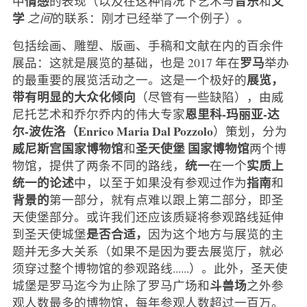
情感
音乐
文
中
的表现（以及在这种情况下艺术与
和
学
之间
的联系：刚才已经举了一个例子）。
包括绘画、雕塑、版画、手稿和文献在内的百余件
罗马
展品：这就是展览的基础，也是 2017 年在
举办
展览，
的最重要的展览活动之一。这是一个极好的
带有明显的大众化倾向
（尽管有一些缺陷），由威
恩里科-玛丽亚-达
尼托艺术和乔尔乔内的伟大专家
尔-波佐洛（Enrico Maria Dal Pozzolo
）策划，分为
威尼斯宫国家博物馆
圣天使堡
国家博物馆
和
两个博
统一
实质上
物馆，提供了两条不同的路线，
在一个
统一的论述
指南
中，以至于如果没有参观过作为
和
背景的
第一部分，就有点难以跟上第二部分，即圣
天使堡部分。或许我们还应该质疑将参观路线延伸
是否合适，
到圣天使城堡
因为这个地方与展览的主
题并无多大关系（如果不是因为要去展览厅，就必
须穿过整个博物馆的参观路线......）。此外，圣天使
斗兽场
城堡是罗马迄今为止除了罗马广场和
之外参
观人数最多的博物馆，每年参观人数超过一百万。