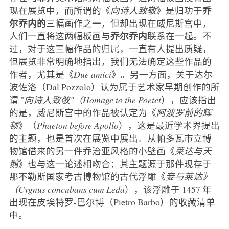
乔
现在展览中，而所谓的《
向诗人致敬
》是归功于
尔乔内的
三幅画作之一，但却出现在威尼斯宫中，
乔尔乔内
人们一直将这两幅板画与
联系在一起。不
过，对于这三幅作品的归属，一直有人提出质疑，
但展览非常明确地指出，我们无法确定这些作品的
作者，尤其是《
Due amici
》。另一方面，关于达尔-
波佐洛（Dal Pozzolo）认为属于艺术家早期创作的所
谓 "
向诗人致敬"（Homage to the
Poetet
），应该指出
的是，威尼斯宫中的作品被认定为《
阿波罗前的辉
顿
》（
Phaeton before Apollo
），这是最近学术界提出
的主题，也是首次在展览中展出。从帕多瓦市立博
物馆借来的另一件乔治亚风格的小壁画《
莱达与天
鹅
》也与这一论述相吻合：其主题源于那件现存于
那不勒斯国家考古博物馆的古代浮雕《
妾与莱达》
（Cygnus concubans cum Leda
），该浮雕于 1457 年
出现在皮埃特罗-巴尔博（Pietro Barbo）的收藏清单
中。