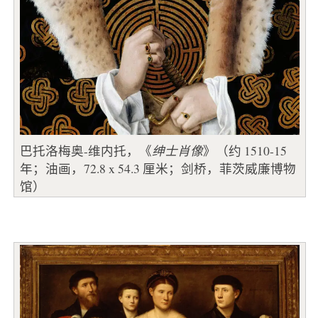
巴托洛梅奥-维内托，《
绅士肖像
》（约 1510-15
年；油画，72.8 x 54.3 厘米；剑桥，菲茨威廉博物
馆）