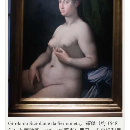
Girolamo Siciolante da Sermoneta，
裸体
（约 1548