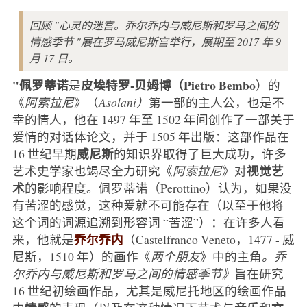
回顾 "心灵的迷宫。乔尔乔内与威尼斯和罗马之间的
情感季节 "展在罗马威尼斯宫举行，展期至 2017 年 9
月 17 日。
"佩罗蒂诺
皮埃特罗-贝姆博（Pietro Bembo
是
）的
《
阿索拉尼
》（
Asolani）
第一部的主人公，也是不
幸的情人，他在 1497 年至 1502 年间创作了一部关于
爱情的对话体论文，并于 1505 年出版：这部作品在
威尼斯
16 世纪早期
的知识界取得了巨大成功，许多
视觉艺
艺术史学家也竭尽全力研究《
阿索拉尼
》对
术
的影响程度。佩罗蒂诺（Perottino）认为，如果没
有苦涩的感觉，这种爱就不可能存在（以至于他将
这个词的词源追溯到形容词 “苦涩”）：在许多人看
乔尔乔内
来，他就是
（Castelfranco Veneto，1477 - 威
尼斯，1510 年）的画作《
两个朋友
》中的主角
。乔
尔乔内与威尼斯和罗马之间的情感季节》
旨在研究
16 世纪初绘画作品，尤其是威尼托地区的绘画作品