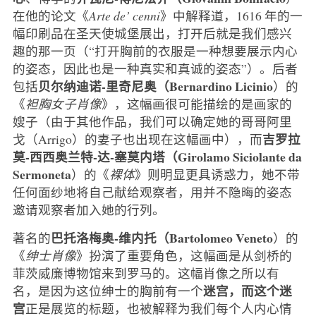
在他的论文《
Arte de’ cenni
》中解释道，1616 年的一
幅印刷品在圣天使城堡展出，打开后就是我们感兴
趣的那一页（“打开胸前的衣服是一种想要展示内心
的姿态，因此也是一种真实和真诚的姿态”）。后者
贝尔纳迪诺-里奇尼奥（Bernardino Licinio
包括
）的
《
袒胸女子肖像
》，这幅画很可能描绘的是画家的
嫂子（由于其他作品，我们可以确定她的哥哥阿里
吉罗拉
戈（Arrigo）的妻子也出现在这幅画中），而
莫-西西奥兰特-达-塞莫内塔（Girolamo Siciolante da
Sermoneta
）的《
裸体
》则明显更具诱惑力，她不带
任何面纱地将自己献给观察者，用并不隐晦的姿态
邀请观察者加入她的行列。
巴托洛梅奥-维内托（Bartolomeo Veneto
著名的
）的
《
绅士肖像
》扮演了重要角色，这幅画是从剑桥的
菲茨威廉博物馆来到罗马的。这幅肖像之所以有
迷宫，而这个迷
名，是因为这位绅士的胸前有一个
宫
正是展览的标题，也被解释为我们每个人内心情