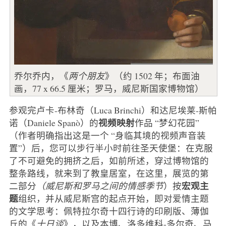
乔尔乔内，《
两个朋友
》（约 1502 年；布面油
画，77 x 66.5 厘米；罗马，威尼斯国家博物馆）
参观完卢卡-布林奇（Luca Brinchi）和达尼埃莱-斯帕
视频映射
诺（Daniele Spanò）的
作品 “梦幻花园”
（作者明确指出这是一个 “身临其境的视频声音装
置”）后，您可以步行半小时前往圣天使堡：在克服
了不可避免的拥挤之后，如前所述，穿过博物馆的
整条路线，就来到了教皇居室，在这里，展览的第
宏观主
二部分
（威尼斯和罗马之间的情感季节
）按
题
组织，并从威尼斯宫的起点开始，即对爱情主题
的文学思考：佩特拉尔奇十四行诗的印刷版、薄伽
丘的《
十日谈
》，以及本博、洛多维科-多尔奇、马