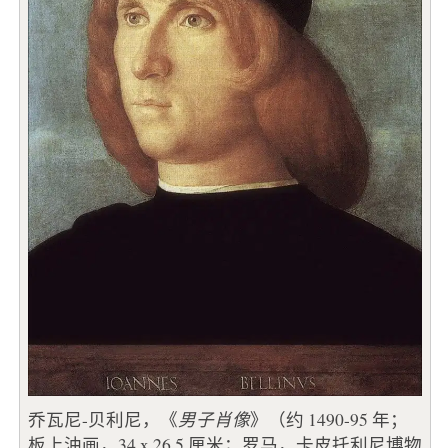
乔瓦尼-贝利尼，《
男子肖像
》（约 1490-95 年；
板上油画，34 x 26.5 厘米；罗马，卡皮托利尼博物