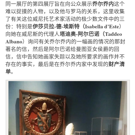
乔尔乔内
同一展厅的第四展厅旨在向公众展示
这个
难以捉摸的人物，以及他与罗马的关系，这里收集
了有关这位威尼托艺术家活动的极少数文件中的三
伊莎贝拉-德-埃斯特（Isabella d’Este
份：特别是
）
塔迪奥-阿尔巴诺（Taddeo
向她在威尼斯的代理人
Albano
）询问有关乔尔乔内的一幅画的情况的那封
著名的信，然后是阿尔巴诺给曼图亚女侯爵的回
信，信中告知她画家失踪以及她所要求的画作并不
财产清
存在的事实，最后是在乔尔乔内家中发现的
单
。