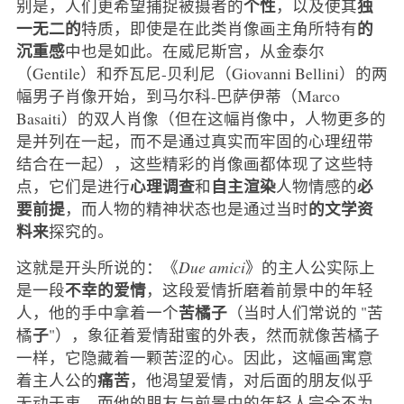
个性
独
别是，人们更希望捕捉被摄者的
，以及使其
一无二的
的
特质，即使是在此类肖像画主角所特有
沉重感
中也是如此。在威尼斯宫，从金泰尔
（Gentile）和乔瓦尼-贝利尼（Giovanni Bellini）的两
幅男子肖像开始，到马尔科-巴萨伊蒂（Marco
Basaiti）的双人肖像（但在这幅肖像中，人物更多的
是并列在一起，而不是通过真实而牢固的心理纽带
结合在一起），这些精彩的肖像画都体现了这些特
心理调查
自主渲染
必
点，它们是进行
和
人物情感的
要前提
的文学资
，而人物的精神状态也是通过当时
料来
探究的。
这就是开头所说的：《
Due amici
》的主人公实际上
不幸的爱情
是一段
，这段爱情折磨着前景中的年轻
苦橘子
人，他的手中拿着一个
（当时人们常说的 "苦
子
橘
"），象征着爱情甜蜜的外表，然而就像苦橘子
一样，它隐藏着一颗苦涩的心。因此，这幅画寓意
痛苦
着主人公的
，他渴望爱情，对后面的朋友似乎
无动于衷，而他的朋友与前景中的年轻人完全不为