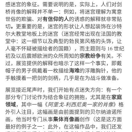
感迷宫的象征。需要说明的是，实际上，人们对剑
桥肖像的解释并不单一：例如，将迷宫理解为寓意
有信仰的人
世俗的欺骗、对
的诱惑的解释就非常贴
。
切
更重要的是，迷宫的形状让人想起装饰在沙特
尔大教堂地板上的迷宫（迷宫经常出现在法国的教
堂中：这一细节以及典型的勃艮第风格的头饰，让
人毫不怀疑被描绘者的国籍），而主题则与 16 世纪
宗教纷争
初及以后震撼欧洲的众所周知的
有关。不
过，展览提供的解释也暗示了这样一个事实，即戴
海难
帽子的男子佩戴着一枚描绘
的浮雕胸针，他的
手触摸着一把剑的剑柄，几乎是在为战斗做准备。
展览接近尾声时，我们开始有点迷失方向：有一个
家庭
部分专门讨论作为结合象征的拥抱，尤其是在
领域
，其中一幅《
阿里戈-利西尼奥一家的肖像
》格
外引人注目，这幅画是由前面提到的贝尔纳迪诺所
集体肖像画
画，他当时专门从事
创作（这是这方面
最好的例子之一：此外，在这幅作品中，我们还发