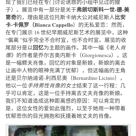
现了我们已经在专门讨论诱惑的小组中见过的嫂
弗朗切斯科一世-德-美
子）。展览中有一部分是关于
第奇
比安
的，理由是这位托斯卡纳大公对威尼斯人
卡-卡佩罗（Bianca Cappello
）的无私爱恋：然而，
在专门展示 16 世纪早期威尼斯艺术的展览中，这种
“偏离 ”似乎完全不合时宜，也不合时宜。展览的收
回忆
尾部分是以
为主题的画作。其中一幅《老人
肖
像
》的作者是乔尔吉奥内斯卡（Giorgionesca），这
是一幅鳏夫肖像，回忆的对象是新娘，新娘的离去
让画中人物的眼神充满了忧郁），但这幅画的主角
还是贝尔纳迪诺-利西尼奥（Bernardino Licinio），
他以一位
手持男性肖像的女士
结束了这一行程：几
乎可以肯定，这是一位手持离去丈夫肖像的新娘。
我们不知道造成这种距离感的原因：可以肯定的
是，这位女性的爱如此强烈，以至于她用一种带着
忧郁悲伤的目光拥抱和抚摸着她丈夫的肖像。