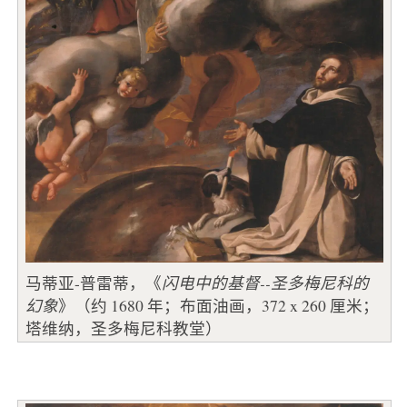
马蒂亚-普雷蒂，《
闪电中的基督--圣多梅尼科的
幻象
》（约 1680 年；布面油画，372 x 260 厘米；
塔维纳，圣多梅尼科教堂）