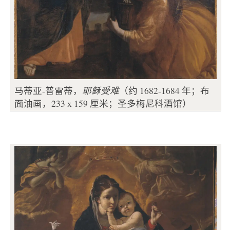
马蒂亚-普雷蒂，
耶稣受难
（约 1682-1684 年；布
面油画，233 x 159 厘米；圣多梅尼科酒馆）