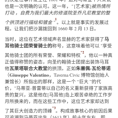
也是一次明确的认可。这一年，
"
[艺术家]
被热情所
打动
，自费为我们最大的修道院圣乔凡尼教堂的整
1
个拱顶进行描绘和镀金 "
。以上就是事实的发展过
程。让我们把沙漏拨回到 1660 年 2 月 13 日。
马
当时，这位在艺术领域声名显赫的艺术家获得了
耳他骑士团荣誉骑士的
称号，这意味着他可以 "享受
"2
其他骑士团的所有荣誉、荣耀和特权
，他以一种真
正值得称赞的姿态，向圣约翰骑士团提出装饰马耳
瓦莱塔联合大教堂
朱塞佩-瓦伦蒂诺
他
的拱顶。正如
Giuseppe Valentino
（
，Taverna Civic 博物馆创始人
兼馆长）所指出的那样，这是一个 “巨大 ”的代
价，"马蒂亚-普雷蒂以自己的名义重新获得了家族高
贵的复兴，这是他在[马耳他]岛上艰苦卓绝的工作岁
月所换来的，而在这些工作中，这位艺术家却达到
"3
了其巨大创造力的顶峰
。构成故事核心的前因后果
可追溯到马蒂亚出生（1613 年）前十年左右，即