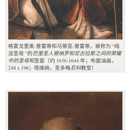
格雷戈里奥-普雷蒂和马蒂亚-普雷蒂，被称为 “纯
洁圣母 ”的
巴里圣人根纳罗和尼古拉斯之间的荣耀
中的圣母和
圣婴（约 1636-1644 年；布面油画，
248 x 196；塔维纳，圣多梅
尼科
教堂）