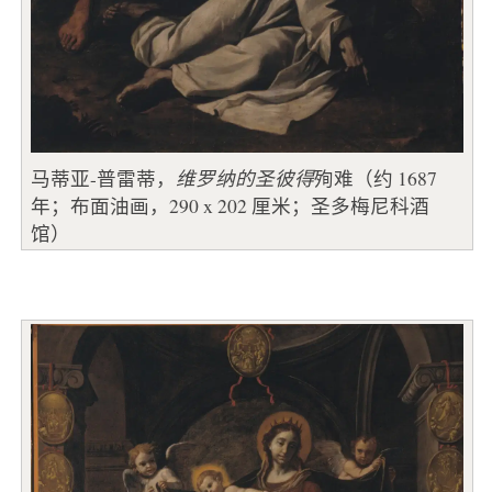
马蒂亚-普雷蒂，
维罗纳的圣彼得
殉难（约 1687
年；布面油画，290 x 202 厘米；圣多梅尼科酒
馆）