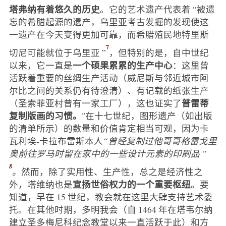
塔弗纳有着悠久的历史
。它的艺术遗产代表着 “被遗
忘的希腊起源的遗产，乌里亚考古发掘的发现使这
一遗产在今天变得更加可靠，而希腊殖民地特里斯
7
切尼可能就位于乌里亚 ”
，但特别的是，自中世纪
一个硕果累累的生产中心
以来，它一直是
：这里曾
活跃着重要的丝绸生产活动（威尼斯与邻近城市阿
尔比之间的关系仍有待澄清）、有记载的纸张生产
普雷蒂
（圣索菲亚村曾有一家工厂），这也证实了
复制版画的习惯。
"在十七世纪，图形遗产（如出版
的清单所示）的数量和价值肯定相当可观，因为卡
瓦利埃-卡拉布雷斯本人
“曾经复制过他哥哥格雷戈里
奥前往罗马时留在家中的一些设计元素的印刷品 ”
8
。
然而，除了实用性、生产性，总之是经济性之
宣扬世俗权力的一个重要枢纽
外，塔维纳也是
。要
知道，早在 15 世纪，教会就在这里大肆支持艺术委
托。在其他时期，多明我会（自 1464 年在塔韦尔纳
建立圣多梅尼科纪念教堂以来一直活跃于此）和方