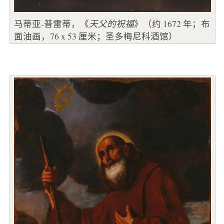
马蒂亚-普雷蒂，《
天父的祝福
》（约 1672 年；布
面油画，76 x 53 厘米；圣多梅尼科酒馆）