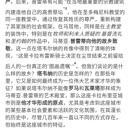
严
。后来，普雷蒂有可能 "在当地最重要的宗教建筑
"5
内建造他自己的高贵祭坛
，他在圣多梅尼科教堂的
同一座教堂中，通过恢复其姓氏的尊严，重新构建
了其家族的社会框架。在马耳他，同样是在
主教堂
的装饰中，特别是在
牧师和利未人质疑的
基督洗礼
普雷蒂向他的故乡致
和
圣约翰的
作品中，马蒂亚-
敬
，这一点在塔韦尔纳的肖像中得到了清晰的体
现，“这是卡拉布雷斯骑士决定在尘世结束之前留给
6
后人的一份真正的’图画遗嘱’”
。但我们谈论的是什
塔韦纳
么样的故乡？
的历史是怎样的？在那些年
里，它又是如何最终成为一位伟大艺术家才华的象
罗马
瓦莱塔
征？如果说塔韦尔纳不能像
和
那样成为
马蒂亚-普雷蒂的艺术殿堂，那么这座卡拉布里亚城
他才华形成的原点
市则是
，尤其是考虑到这座城市
的某些基本社会要素和活跃的文化氛围，在其漫长
的历史中，尽管几百年来一直以不同的方式存在，
但始终是这座城市的特征。