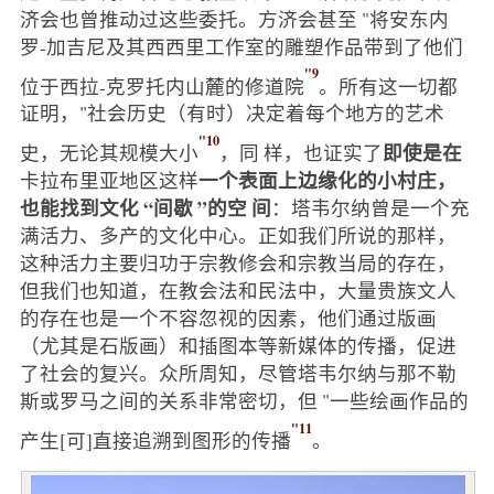
济会也曾推动过这些委托。方济会甚至 "将安东内
罗-加吉尼及其西西里工作室的雕塑作品带到了他们
"9
位于西拉-克罗托内山麓的修道院
。所有这一切都
证明，"社会历史（有时）决定着每个地方的艺术
"10
即使是在
史，无论其规模大小
，同 样，也证实了
一个表面上边缘化的小村庄，
卡拉布里亚地区这样
也能找到文化 “间歇 ”的空 间
：塔韦尔纳曾是一个充
满活力、多产的文化中心。正如我们所说的那样，
这种活力主要归功于宗教修会和宗教当局的存在，
但我们也知道，在教会法和民法中，大量贵族文人
的存在也是一个不容忽视的因素，他们通过版画
（尤其是石版画）和插图本等新媒体的传播，促进
了社会的复兴。众所周知，尽管塔韦尔纳与那不勒
斯或罗马之间的关系非常密切，但 "一些绘画作品的
"11
产生[可]直接追溯到图形的传播
。