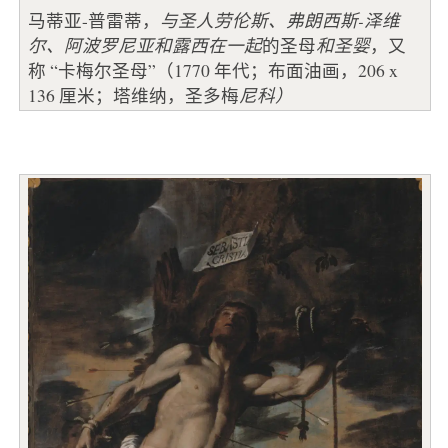
马蒂亚-普雷蒂，
与圣人劳伦斯、弗朗西斯-泽维
尔、阿波罗尼亚和露西在一起
的圣母
和圣婴
，又
称 “卡梅尔圣母”（1770 年代；布面油画，206 x
136 厘米；塔维纳，圣多梅
尼科）