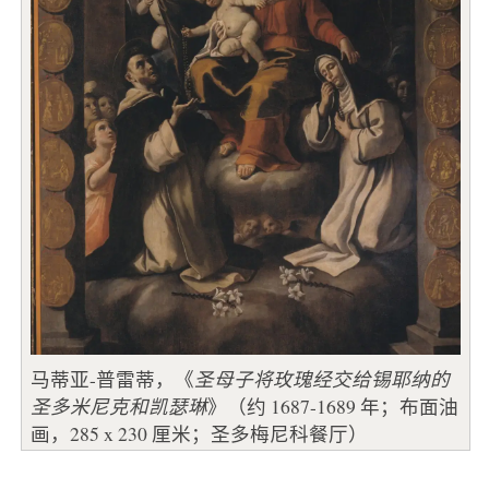
马蒂亚-普雷蒂，《
圣母子将玫瑰经交给锡耶纳的
圣多米尼克和凯瑟琳
》（约 1687-1689 年；布面油
画，285 x 230 厘米；圣多梅尼科餐厅）