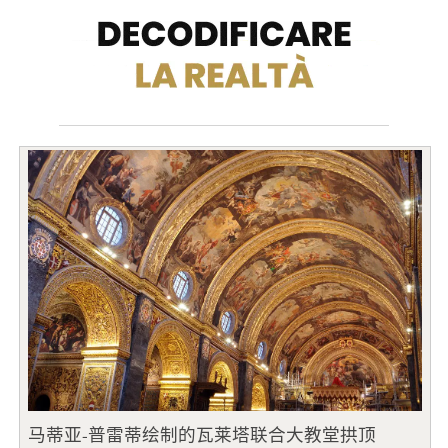
马蒂亚-普雷蒂绘制的瓦莱塔联合大教堂拱顶