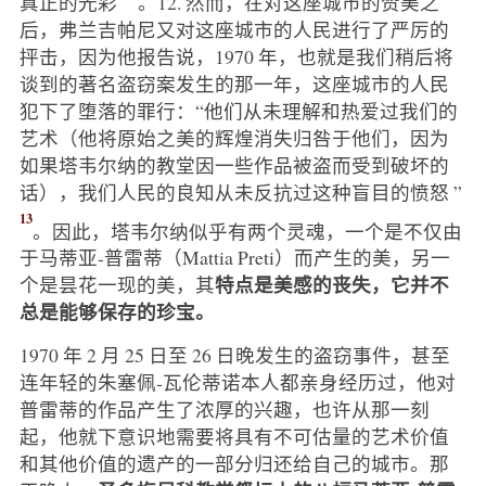
真正的光彩
。12. 然而，在对这座城市的赞美之
后，弗兰吉帕尼又对这座城市的人民进行了严厉的
抨击，因为他报告说，1970 年，也就是我们稍后将
谈到的著名盗窃案发生的那一年，这座城市的人民
犯下了堕落的罪行：“他们从未理解和热爱过我们的
艺术（他将原始之美的辉煌消失归咎于他们，因为
如果塔韦尔纳的教堂因一些作品被盗而受到破坏的
话），我们人民的良知从未反抗过这种盲目的愤怒 ”
13
。因此，塔韦尔纳似乎有两个灵魂，一个是不仅由
于马蒂亚-普雷蒂（Mattia Preti）而产生的美，另一
特点是美感的丧失，它并不
个是昙花一现的美，其
总是能够保存的珍宝。
1970 年 2 月 25 日至 26 日晚发生的盗窃事件，甚至
连年轻的朱塞佩-瓦伦蒂诺本人都亲身经历过，他对
普雷蒂的作品产生了浓厚的兴趣，也许从那一刻
起，他就下意识地需要将具有不可估量的艺术价值
和其他价值的遗产的一部分归还给自己的城市。那