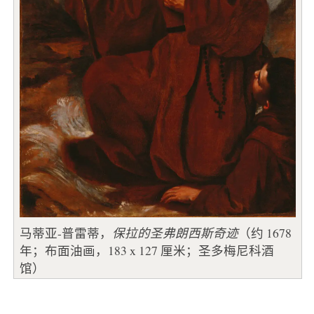
马蒂亚-普雷蒂，
保拉的圣弗朗西斯奇迹
（约 1678
年；布面油画，183 x 127 厘米；圣多梅尼科酒
馆）