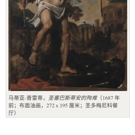
马蒂亚-普雷蒂，
圣塞巴斯蒂安的殉难
（1687 年
前；布面油画，272 x 195 厘米；圣多梅尼科餐
厅）