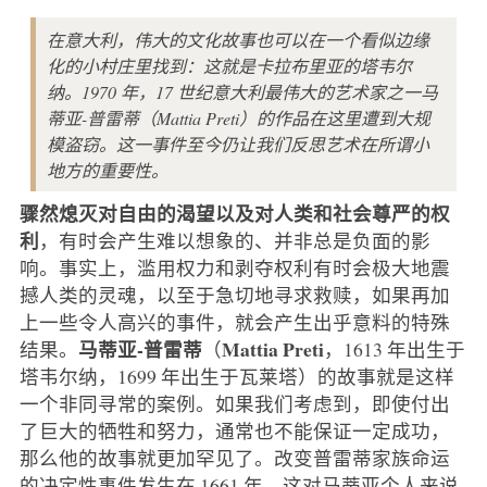
在意大利，伟大的文化故事也可以在一个看似边缘
化的小村庄里找到：这就是卡拉布里亚的塔韦尔
纳。1970 年，17 世纪意大利最伟大的艺术家之一马
蒂亚-普雷蒂（Mattia Preti）的作品在这里遭到大规
模盗窃。这一事件至今仍让我们反思艺术在所谓小
地方的重要性。
骤然熄灭对自由的渴望以及对人类和社会尊严的权
利
，有时会产生难以想象的、并非总是负面的影
响。事实上，滥用权力和剥夺权利有时会极大地震
撼人类的灵魂，以至于急切地寻求救赎，如果再加
上一些令人高兴的事件，就会产生出乎意料的特殊
马蒂亚-普雷蒂
Mattia Preti
结果。
（
，1613 年出生于
塔韦尔纳，1699 年出生于瓦莱塔）的故事就是这样
一个非同寻常的案例。如果我们考虑到，即使付出
了巨大的牺牲和努力，通常也不能保证一定成功，
那么他的故事就更加罕见了。改变普雷蒂家族命运
的决定性事件发生在 1661 年，这对马蒂亚个人来说