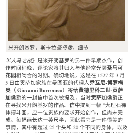
米开朗基罗，斯卡拉
圣母像
，细节
半人马之战
》是米开朗基罗的另一件早期杰作，创
圣马可
作时间稍晚，评论家将其归入与他经常光顾
花园
。
相吻合的时期
确切地说，这是在 1527 年 3 月
乔瓦尼-博罗梅
5 日由贡萨加家族在曼图亚的代理人
奥（
Giovanni
Borromeo
费德里科二世-贡萨
）寄给
加
贡萨加
侯爵的一封信中首次被提及，当时
侯爵正
在寻找米开朗基罗的作品。信中提到一幅 “大理石裸
体搏斗画，应一位贵族的要求开始创作，但尚未完
成。每幅画长达一英尺半，因此看它是一件很美的
事情，其中有超过 25 个头和 20 个不同的身体，以及