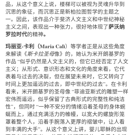
品，从这个意义上说，楼梯可以被视为灵魂升华到
沉思的象征，而沉思正是新柏拉图哲学的主题之
一。因此，该作品介于斐济人文主义和中世纪神秘
萨沃纳
主义之间，表现出一种张力，很好地体现了
罗拉时代
。
的精神
玛丽亚-卡利（Maria Calì
）等学者正是从这些角度
来解读《
斯卡拉圣母
像》的，她认为米开朗基罗的
作品 “似乎仍然是人文主义的，但它已经否定了人文
主义；从形式、意识形态和文化的角度来看，它代
表着与过去的决裂，但在展望未来时，它又转向了
时间上更加遥远的过去，即中世纪的过去”。在卡利
看来，米开朗基罗的圣母像 “菲迪亚斯式的雕塑一样
宏伟而遥远，似乎保留了古典形式的完整性和纯洁
性”，但同时 “一种不安分的情绪沿着圣母的身体蜿
蜒而上，通过充满活力的帷幔，以宽大的螺旋形笼
罩着整个人，沿着手腕落入更厚的褶皱中，让人看
到丰满的大手”。从这个意义上讲，婴儿耶稣的出现