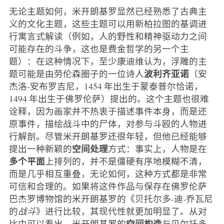
无论主题如何，米开朗基罗显然已经熟悉了古典主
义的文化主题，这些主题可以用新柏拉图的基调进
行寓言式解读（例如，人的野性和精神驱动力之间
可能存在的斗争，这也是费金哲学的另一个主
题）：在这种情况下，至少康迪维认为，浮雕的主
波利齐亚诺
题可能是由劳伦森圈子的一位诗人
（安
杰洛-安布罗吉尼，1454 年出生于蒙泰普尔恰诺，
1494 年出生于佛罗伦萨）提出的。这个主题也很难
诠释，因为画家并不热衷于描述事件本身，而是还
原事件，描绘战斗中的尸体，对参与斗殴的人物进
行解剖。尽管米开朗基罗还很年轻，但他已经能够
空间处理
提出一种新颖的
方式：事实上，人物是在
多个平面
上排列的，并不是僵硬有序地模糊不清，
而是几乎相互重叠，无论如何，这种方式都是非常
可信和合理的。如果将这件作品与保存在佛罗伦萨
巴杰罗博物馆的米开朗基罗的《贝托尔多-迪-乔瓦尼
的
战斗
》进行比较，其现代性就更加明显了。从对
空间构造
比中可以看出，米开朗基罗的
与贝尔托多