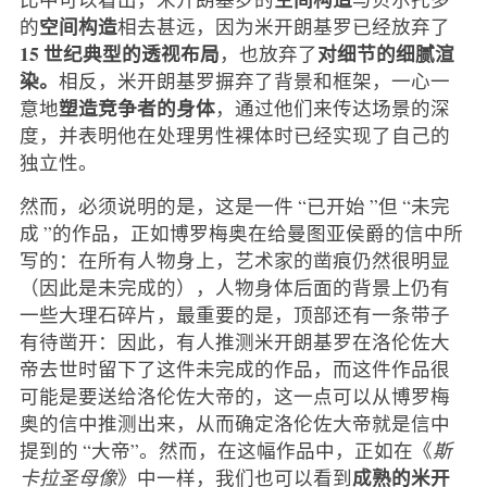
空间构造
的
相去甚远，因为米开朗基罗已经放弃了
15 世纪典型的透视布局
对细节的细腻渲
，也放弃了
染。
相反，米开朗基罗摒弃了背景和框架，一心一
塑造竞争者的身体
意地
，通过他们来传达场景的深
度，并表明他在处理男性裸体时已经实现了自己的
独立性。
然而，必须说明的是，这是一件 “已开始 ”但 “未完
成 ”的作品，正如博罗梅奥在给曼图亚侯爵的信中所
写的：在所有人物身上，艺术家的凿痕仍然很明显
（因此是未完成的），人物身体后面的背景上仍有
一些大理石碎片，最重要的是，顶部还有一条带子
有待凿开：因此，有人推测米开朗基罗在洛伦佐大
帝去世时留下了这件未完成的作品，而这件作品很
可能是要送给洛伦佐大帝的，这一点可以从博罗梅
奥的信中推测出来，从而确定洛伦佐大帝就是信中
提到的 “大帝”。然而，在这幅作品中，正如在《
斯
成熟的米开
卡拉圣母像
》中一样，我们也可以看到