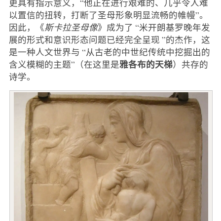
更具有指示意义，“他正在进行艰难的、几乎令人难
以置信的扭转，打断了圣母形象明显流畅的帷幔”。
因此，《
斯卡拉圣母像
》成为了 “米开朗基罗晚年发
展的形式和意识形态问题已经完全呈现 ”的杰作，这
是一种人文世界与 “从古老的中世纪传统中挖掘出的
雅各布的天梯
含义模糊的主题”（在这里是
）共存的
诗学。