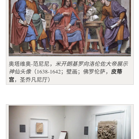
奥塔维奥-范尼尼，
米开朗基罗向洛伦佐大帝展示
皮蒂
神仙头像
（1638-1642；壁画；佛罗伦萨，
宫
，圣乔凡尼厅）