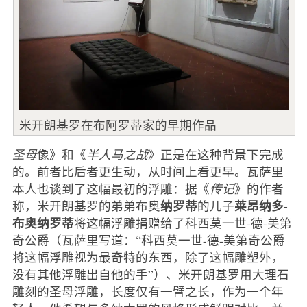
米开朗基罗在布阿罗蒂家的早期作品
圣母
像》和《
半人马之战
》正是在这种背景下完成
的。前者比后者更生动，从时间上看更早。瓦萨里
本人也谈到了这幅最初的浮雕：据《
传记
》的作者
纳罗蒂
莱昂纳多-
称，米开朗基罗的弟弟布奥
的儿子
布奥纳罗蒂
将这幅浮雕捐赠给了科西莫一世-德-美第
奇公爵（瓦萨里写道：“科西莫一世-德-美第奇公爵
将这幅浮雕视为最奇特的东西，除了这幅雕塑外，
没有其他浮雕出自他的手”）、米开朗基罗用大理石
雕刻的圣母浮雕，长度仅有一臂之长，作为一个年