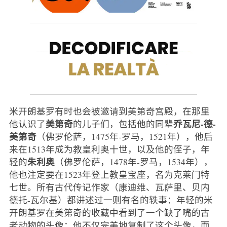
米开朗基罗有时也会被邀请到美第奇宫殿，在那里
美第奇
乔瓦尼-德-
他认识了
的儿子们，包括他的同辈
美第奇
（佛罗伦萨，1475年-罗马，1521年），他后
来在1513年成为教皇利奥十世，以及他的侄子，年
朱利奥
轻的
（佛罗伦萨，1478年-罗马，1534年），
他也注定要在1523年登上教皇宝座，名为克莱门特
七世。所有古代传记作家（康迪维、瓦萨里、贝内
德托-瓦尔基）都讲述过一则有名的轶事：年轻的米
开朗基罗在美第奇的收藏中看到了一个缺了嘴的古
老动物的头像：他不仅完美地复制了这个头像，而