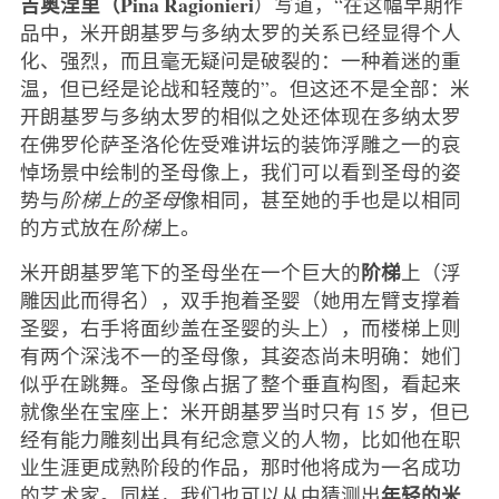
吉奥涅里（Pina Ragionieri
）写道，“在这幅早期作
品中，米开朗基罗与多纳太罗的关系已经显得个人
化、强烈，而且毫无疑问是破裂的：一种着迷的重
温，但已经是论战和轻蔑的”。但这还不是全部：米
开朗基罗与多纳太罗的相似之处还体现在多纳太罗
在佛罗伦萨圣洛伦佐受难讲坛的装饰浮雕之一的哀
悼场景中绘制的圣母像上，我们可以看到圣母的姿
势与
阶梯上的圣母
像相同，甚至她的手也是以相同
的方式放在
阶梯
上。
阶梯
米开朗基罗笔下的圣母坐在一个巨大的
上（浮
雕因此而得名），双手抱着圣婴（她用左臂支撑着
圣婴，右手将面纱盖在圣婴的头上），而楼梯上则
有两个深浅不一的圣母像，其姿态尚未明确：她们
似乎在跳舞。圣母像占据了整个垂直构图，看起来
就像坐在宝座上：米开朗基罗当时只有 15 岁，但已
经有能力雕刻出具有纪念意义的人物，比如他在职
业生涯更成熟阶段的作品，那时他将成为一名成功
年轻的米
的艺术家。同样，我们也可以从中猜测出