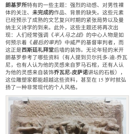
朗基罗所
特有的一些主题：强烈的动感、对男性裸
未完成的
体的关注、
作品、背景的缺失。这些元素
已经预示了成熟的文艺复兴时期的紧张局势以及曼
纳主义诗学的到来。此外，这些主题还将再次出
现：人们经常强调《
半人马之战
》的中心人物是如
何预示着《
最后的审判
》中威严的基督审判者，而
西斯廷礼拜堂
这正是
后墙的装饰。无论年轻的米开
朗基罗参考了哪些资料（有人提到贝尔托多-迪-乔瓦
尼，也有人认为他的灵感来自罗马石棺，还有人认
乔瓦尼-皮萨诺
为他的灵感来自装饰
讲坛的石板），
这位雕塑家都能超越这些资料，甚至在 15 岁时就弘
扬了一种非常现代的个人风格。