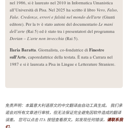
nel 1986, si è laureato nel 2010 in Informatica Umanistica
all’Università di Pisa. Nel 2025 ha scritto il libro
Vero, Falso,
Fake. Credenze, errori e falsità nel mondo dell'arte
(Giunti
editore). Per la tv è stato autore del documentario
Le mani
dell’arte
(Rai 5) ed è stato tra i presentatori del programma
Dorian – L’arte non invecchia
(Rai 5).
Ilaria Baratta
Finestre
. Giornalista, co-fondatrice di
sull'Arte
, caporedattrice della testata. È nata a Carrara nel
1987 e si è laureata a Pisa in Lingue e Letterature Straniere.
免责声明：本篇意大利语原文的中文翻译由自动工具生成。 我们承
诺会对所有文章进行审核，但无法保证完全避免因软件造成的翻译
误差。 您可以点击 ITA 按钮查看原文。如发现任何错误，
请联系我
们
。