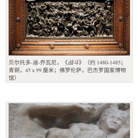
贝尔托多-迪-乔瓦尼，《
战斗
》（约 1480-1485；
青铜，45 x 99 厘米；佛罗伦萨，巴杰罗国家博物
馆）