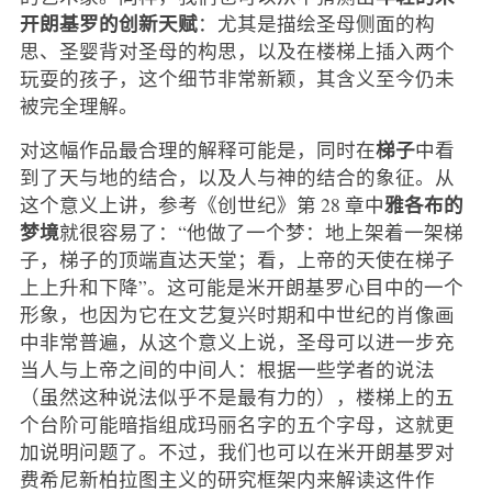
开朗基罗的创新天赋
：尤其是描绘圣母侧面的构
思、圣婴背对圣母的构思，以及在楼梯上插入两个
玩耍的孩子，这个细节非常新颖，其含义至今仍未
被完全理解。
梯子
对这幅作品最合理的解释可能是，同时在
中看
到了天与地的结合，以及人与神的结合的象征。从
雅各布的
这个意义上讲，参考《创世纪》第 28 章中
梦境
就很容易了：“他做了一个梦：地上架着一架梯
子，梯子的顶端直达天堂；看，上帝的天使在梯子
上上升和下降”。这可能是米开朗基罗心目中的一个
形象，也因为它在文艺复兴时期和中世纪的肖像画
中非常普遍，从这个意义上说，圣母可以进一步充
当人与上帝之间的中间人：根据一些学者的说法
（虽然这种说法似乎不是最有力的），楼梯上的五
个台阶可能暗指组成玛丽名字的五个字母，这就更
加说明问题了。不过，我们也可以在米开朗基罗对
费希尼新柏拉图主义的研究框架内来解读这件作