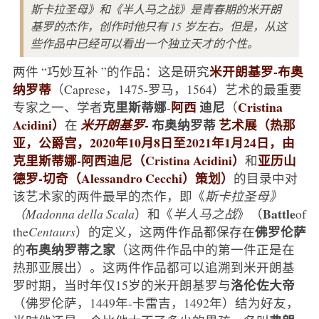
斯卡拉圣母》和《半人马之战》是青春期的米开朗
基罗的杰作，创作时他只有 15 岁左右。但是，从这
些作品中已经可以看出一个独立天才的个性。
米开朗基罗-布奥
两件 “巧妙互补 ”的作品：这是研究
纳罗蒂
（Caprese，1475-罗马，1564）艺术的最重要
克里斯蒂娜
阿西
迪尼
Cristina
专家之一、学者
-
（
Acidini）
-
布奥纳罗蒂
艺术展（热那
在
米开朗基罗
亚，公爵宫，2020年10月8日至2021年1月24日，由
克里斯蒂娜-阿西迪尼（Cristina Acidini）
亚历山
和
德罗-切奇（Alessandro Cecchi）策划）
的目录中对
该艺术家的两件最早的杰作，即《
斯卡拉圣母》
Battle
（Madonna della Scala
）和《
半人马之战
》（
of
佛罗伦萨
the
Centaurs
）的定义，这两件作品都保存在
布奥纳罗蒂之家
的
（这两件作品中的第一件正是在
热那亚展出）。这两件作品都可以追溯到米开朗基
洛伦佐大帝
罗时期，当时年仅15岁的米开朗基罗与
（佛罗伦萨，1449年-卡雷吉，1492年）结为好友，