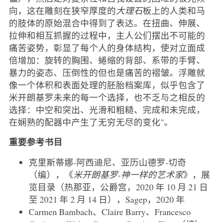
向，这在雕刻在狭窄厚度的
大理石
板上的人类和马
的肢体的原始混合中得到了表达。在扭曲、伸展、
拉伸和相互抓握的过程中，主人公们摆出不可能的
痛苦姿势，彰显了每个人的身体结构，使对立面成
倍增加：旋转的胸围、蜷缩的背部、系带的手臂、
暴力的姿态、压倒性的但也是痛苦的褶皱。浮雕就
像一个体积和表面处理的胚胎档案库，似乎包含了
米开朗基罗未来的每一个选择，也不乏与之相反的
选择：中空和突出、光滑和粗糙、完成和未完成，
在娴熟的配器中产生了无穷无尽的变化"。
重要参考书目
克里斯蒂娜-阿西迪尼、亚历山德罗-切奇
（编），《
米开朗基罗-神一样的艺术家
》，展
览目录（热那亚，公爵宫，2020 年 10 月 21 日
至 2021 年 2 月 14 日），Sagep，2020 年
Carmen Bambach、Claire Barry、Francesco