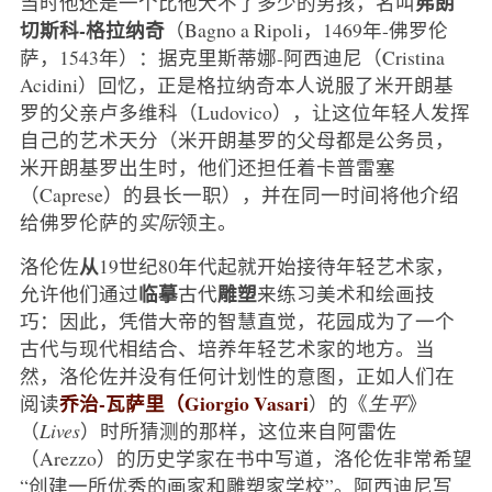
弗朗
当时他还是一个比他大不了多少的男孩，名叫
切斯科-格拉纳奇
（Bagno a Ripoli，1469年-佛罗伦
萨，1543年）：据克里斯蒂娜-阿西迪尼（Cristina
Acidini）回忆，正是格拉纳奇本人说服了米开朗基
罗的父亲卢多维科（Ludovico），让这位年轻人发挥
自己的艺术天分（米开朗基罗的父母都是公务员，
米开朗基罗出生时，他们还担任着卡普雷塞
（Caprese）的县长一职），并在同一时间将他介绍
给佛罗伦萨的
实际
领主。
从
洛伦佐
19世纪80年代起就开始接待年轻艺术家，
临摹
雕塑
允许他们通过
古代
来练习美术和绘画技
巧：因此，凭借大帝的智慧直觉，花园成为了一个
古代与现代相结合、培养年轻艺术家的地方。当
然，洛伦佐并没有任何计划性的意图，正如人们在
乔治-瓦萨里（Giorgio Vasari
阅读
）的《
生平
》
（
Lives
）时所猜测的那样，这位来自阿雷佐
（Arezzo）的历史学家在书中写道，洛伦佐非常希望
“创建一所优秀的画家和雕塑家学校”。阿西迪尼写