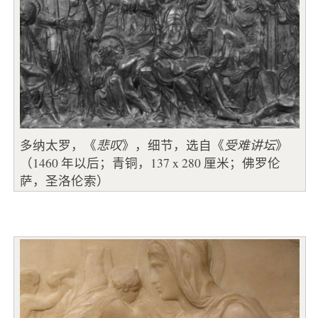
多纳太罗，《
悲叹
》，细节，选自《
受难讲坛
》
（1460 年以后；青铜，137 x 280 厘米；佛罗伦
萨，圣洛伦索）