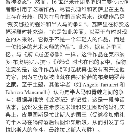
各种姿态”。然而，16 世纪米开朗基罗的主要传记作
者都引用了
这幅
作品，尽管孔迪维和瓦萨里在主题
上存在分歧，因为在马尔凯画家看来，这幅作品是
“戴安娜拉的强奸和半人马的争斗”、瓦萨里在称赞这
幅浮雕时补充道，“它是如此美丽，以至于有时对现
在的人来说，它似乎不是一个年轻人的作品，而是
一位精湛的艺术大师的作品”。此外，据瓦萨里回
忆，与《
斯卡拉圣母
像》一样，这件作品在莱昂纳
多-布奥纳罗蒂撰写《
传记
》时也在他的家中，值得
注意的是，这件作品从那时起就再也没有离开过他
布奥纳罗蒂
的家，因为它仍然被收藏在佛罗伦萨的
之家
。至于主题，其他学者（如 Angelo Tartuferi 和
半人马
青蛙
Fabrizio Mancinelli）认为是
和
之间的争
斗：根据奥维德《
变形记
》的记载，这是一段神话
故事，据说发生在希波达米娅和皮里图斯的婚礼庆
典上，皮里图斯是拉比斯人的国王（受邀参加婚礼
的半人马在喝醉酒后试图绑架新娘，从而引发了与
拉比斯人的争斗，最终拉比斯人获胜）。