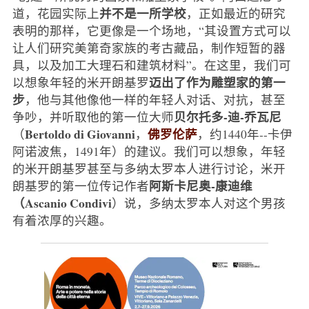
并不是一所学校
道，花园实际上
，正如最近的研究
表明的那样，它更像是一个场地，“其设置方式可以
让人们研究美第奇家族的考古藏品，制作短暂的器
具，以及加工大理石和建筑材料”。在这里，我们可
迈出了作为雕塑家的第一
以想象年轻的米开朗基罗
步
，他与其他像他一样的年轻人对话、对抗，甚至
贝尔托多-迪-乔瓦尼
争吵，并听取他的第一位大师
Bertoldo di Giovanni
佛罗伦萨
（
，
，约1440年--卡伊
阿诺波焦，1491年）的建议。我们可以想象，年轻
的米开朗基罗甚至与多纳太罗本人进行讨论，米开
阿斯卡尼奥-康迪维
朗基罗的第一位传记作者
（Ascanio Condivi
）说，多纳太罗本人对这个男孩
有着浓厚的兴趣。