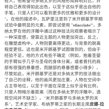
轻人，他希望与多纳太罗的风格形成鲜明对比，并
将自己表现得如此出色，以至于这似乎是出自他的
手笔，只是人们可以看到更多的优雅和更多的设计
“。在他的描述中，瓦萨里注意到了米开朗基罗早期
stiacciato"
试验中最明显的元素，即尝试使用 ”
，多
纳太罗在他的浮雕中通过这种技法向观察者暗示了
一种深度感，使靠近主题的人物更加突出，反之，
在雕塑虚构中，人物则要离得更远，与背景的脱离
程度更低。这也是米开朗基罗试图做到的，但由于
经验不足，他的方式有些不确定（例如，抱着圣婴
的手臂似乎几乎与圣母的身体分离，或者普托的肩
部有很强的悬垂感，而腿部的悬垂感要小得多）、
尽管如此，米开朗基罗还是对多纳太罗的技法做出
了自己的诠释，他的画风更加庄重，人物在空间中
占主导地位，以至于平面在深度上似乎没有比例，
只是人物暗示着距离（而在多纳太罗的浮雕中，透
视空间并不缺乏）。“米开朗基罗与多纳太罗的关
皮娜-拉
系”，艺术史学家、布纳罗蒂之家的长期主席