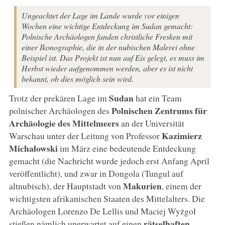
Ungeachtet der Lage im Lande wurde vor einigen
Wochen eine wichtige Entdeckung im Sudan gemacht:
Polnische Archäologen fanden christliche Fresken mit
einer Ikonographie, die in der nubischen Malerei ohne
Beispiel ist. Das Projekt ist nun auf Eis gelegt, es muss im
Herbst wieder aufgenommen werden, aber es ist nicht
bekannt, ob dies möglich sein wird.
Sudan
Trotz der prekären Lage im
hat ein Team
Polnischen Zentrums für
polnischer Archäologen des
Archäologie des Mittelmeers
an der Universität
Kazimierz
Warschau unter der Leitung von Professor
Michałowski
im März eine bedeutende Entdeckung
gemacht (die Nachricht wurde jedoch erst Anfang April
veröffentlicht), und zwar in Dongola (Tungul auf
Makurien
altnubisch), der Hauptstadt von
, einem der
wichtigsten afrikanischen Staaten des Mittelalters. Die
Archäologen Lorenzo De Lellis und Maciej Wyżgoł
rätselhaften
stießen nämlich unerwartet auf einen