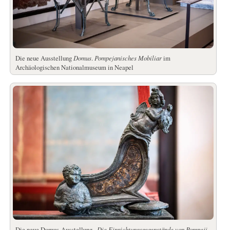
Die neue Ausstellung
Domus
.
Pompejanisches Mobiliar
im
Archäologischen Nationalmuseum in Neapel
Die neue Domus-Ausstellung
.
Die Einrichtungsgegenstände von Pompeji