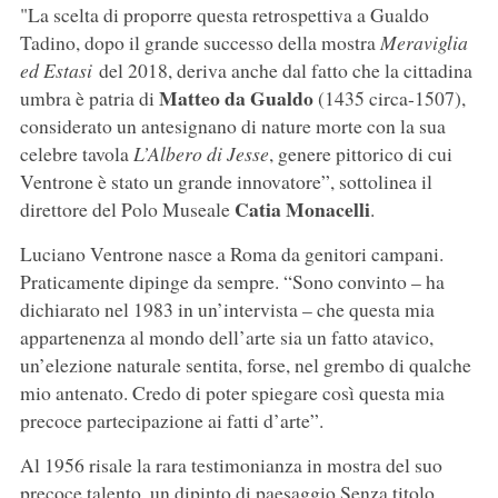
"La scelta di proporre questa retrospettiva a Gualdo
Tadino, dopo il grande successo della mostra
Meraviglia
ed Estasi
del 2018, deriva anche dal fatto che la cittadina
Matteo da Gualdo
umbra è patria di
(1435 circa-1507),
considerato un antesignano di nature morte con la sua
celebre tavola
L’Albero di Jesse
, genere pittorico di cui
Ventrone è stato un grande innovatore”, sottolinea il
Catia Monacelli
direttore del Polo Museale
.
Luciano Ventrone nasce a Roma da genitori campani.
Praticamente dipinge da sempre. “Sono convinto – ha
dichiarato nel 1983 in un’intervista – che questa mia
appartenenza al mondo dell’arte sia un fatto atavico,
un’elezione naturale sentita, forse, nel grembo di qualche
mio antenato. Credo di poter spiegare così questa mia
precoce partecipazione ai fatti d’arte”.
Al 1956 risale la rara testimonianza in mostra del suo
precoce talento, un dipinto di paesaggio Senza titolo