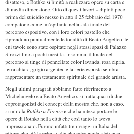
disatteso, e Rothko si limitò a realizzare opere su carta e
di media dimensione. Otto di questi lavori – dipinti poco
prima del suicidio messo in atto il 25 febbraio del 1970 –
compaiono come un’epifania nella sala finale del
percorso espositivo, con i loro colori pastello che
riprendono puntualmente le tonalità di Beato Angelico, le
cui tavole sono state ospitate negli stessi spazi di Palazzo
Strozzi fino a pochi mesi fa. Insomma, il finale del
percorso si tinge di pennellate color lavanda, rosa cipria,
terra chiara, grigio argenteo e la serie esposta sembra
rappresentare un testamento spirituale del grande artista.
Negli ultimi paragrafi abbiamo fatto riferimento a
Michelangelo e a Beato Angelico: si tratta quasi di due
coprotagonisti del concept della mostra che, non a caso,
si intitola
Rothko a Firenze
e che ha inteso portare le
opere di Rothko nella città che così tanto lo aveva
impressionato. Furono infatti tre i viaggi in Italia del
pittore che già la prima volta che mise piede a Firenze,