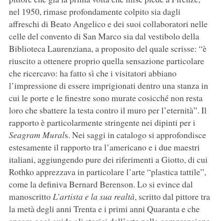
nel 1950, rimase profondamente colpito sia dagli
affreschi di Beato Angelico e dei suoi collaboratori nelle
celle del convento di San Marco sia dal vestibolo della
Biblioteca Laurenziana, a proposito del quale scrisse: “è
riuscito a ottenere proprio quella sensazione particolare
che ricercavo: ha fatto sì che i visitatori abbiano
l’impressione di essere imprigionati dentro una stanza in
cui le porte e le finestre sono murate cosicché non resta
loro che sbattere la testa contro il muro per l’eternità”. Il
rapporto è particolarmente stringente nei dipinti per i
Seagram Mural
s. Nei saggi in catalogo si approfondisce
estesamente il rapporto tra l’americano e i due maestri
italiani, aggiungendo pure dei riferimenti a Giotto, di cui
Rothko apprezzava in particolare l’arte “plastica tattile”,
come la definiva Bernard Berenson. Lo si evince dal
manoscritto
L’artista e la sua realtà
, scritto dal pittore tra
la metà degli anni Trenta e i primi anni Quaranta e che
ancora oggi guida gli storici dell’arte nella comprensione