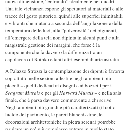
nuova dimensione, “entrando” idealmente nei quadri.
Una tale vicinanza espone gli spettatori ai materiali e alle
tracce del gesto pittorico, quindi alle superfici inimitabili
e vibranti che mutano a seconda dell’angolazione e della
temperatura delle luci, alla “polverosità” dei pigmenti,
all’emergere della tela non dipinta in alcuni punti e alla
magistrale gestione dei margini, che forse è la
componente che fa davvero la differenza tra un
capolavoro di Rothko e tanti altri esempi di arte astratta.
A Palazzo Strozzi la contemplazione dei dipinti è favorita
soprattutto nelle sezioni allestite negli ambienti più
piccoli – quelli dedicati ai disegni e ai bozzetti per i
Seagram Murals
e per gli
Harvard Murals
– e nella sala
finale, che è parsa davvero commovente a chi scrive.
Negli ambienti più grandi e più caratterizzati (il cotto
lucido del pavimento, le pareti bianchissime, le
decorazioni architettoniche in pietra serena) potrebbe
risultare un po’ più complesso entrare in quello stato