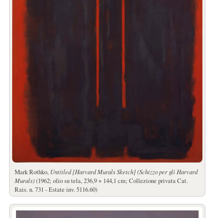
Mark Rothko,
Untitled [Harvard Murals Sketch] (Schizzo per gli Harvard
Murals)
(1962; olio su tela, 236,9 × 144,1 cm; Collezione privata Cat.
Rais. n. 731 - Estate inv. 5116.60)