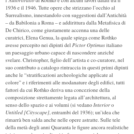
l’
Autoritratto
di Rothko e con alcuni lavori datati tra il
1936 e il 1946. Tutte opere che strizzano l’occhio al
Surrealismo, innestandolo con suggestioni dall’Antichità
– da Babilonia a Roma – e addirittura dalla Metafisica di
De Chirico, come giustamente accenna una delle
curatrici, Elena Genua, la quale spiega come Rothko
avesse percepito nei dipinti del
Pictor Optimus
italiano
un paesaggio urbano capace di nascondere anziché
svelare. Christopher, figlio dell’artista e co-curatore, nel
suo contributo a catalogo rintraccia in questi primi dipinti
anche le “stratificazioni archeologiche applicate al
colore” e i riferimenti alle modanature degli edifici, tutti
fattori da cui Rothko deriva una concezione della
composizione strettamente legata all’architettura, al
senso dello spazio e ai volumi (si vedano
Interior
o
Untitled [Cityscape]
, entrambi del 1936); un’idea che
rimarrà ben salda anche nelle opere astratte. Sulle tele
della metà degli anni Quaranta le figure ancora realistiche