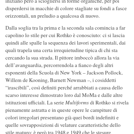
iniziano però a sciogliersi in forme organiche, per poi
disperdersi in macchie di colore stagliate su fondi a fasce
orizzontali, un preludio a qualcosa di nuovo.
Dalla soglia tra la prima e la seconda sala comincia a far
capolino lo stile per cui Rothko è conosciuto: ci si lascia
quindi alle spalle la sequenza dei lavori sperimentali, dai
quali trapela una certa irrequietudine tipica di chi sta
cercando la sua strada. Il pittore imboccò allora la via
dell’avanguardia, percorrendola a fianco degli altri
esponenti della Scuola di New York – Jackson Pollock,
Willem de Kooning, Barnett Newman –, i cosiddetti
“irascibili”, così definiti perché arrabbiati a causa dello
scarso interesse dimostrato loro dal MoMa e dalle altre
istituzioni ufficiali. La serie
Multiforms
di Rothko si rivela
pienamente astratta e in queste opere le campiture di
colori irregolari presentano già quei bordi indefiniti e
quelle sovrapposizioni di velature caratteristiche dello
stile maturo; è però tra 1948 e 1949 che le stesure