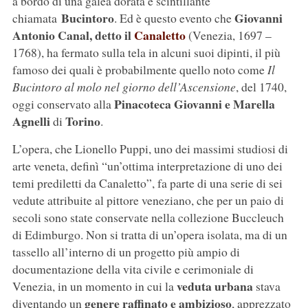
a bordo di una galea dorata e scintillante
Bucintoro
Giovanni
chiamata
. Ed è questo evento che
Antonio Canal, detto il
Canaletto
(Venezia, 1697 –
1768), ha fermato sulla tela in alcuni suoi dipinti, il più
famoso dei quali è probabilmente quello noto come
Il
Bucintoro al molo nel giorno dell’Ascensione
, del 1740,
Pinacoteca Giovanni e Marella
oggi conservato alla
Agnelli
Torino
di
.
L’opera, che Lionello Puppi, uno dei massimi studiosi di
arte veneta, definì “un’ottima interpretazione di uno dei
temi prediletti da Canaletto”, fa parte di una serie di sei
vedute attribuite al pittore veneziano, che per un paio di
secoli sono state conservate nella collezione Buccleuch
di Edimburgo. Non si tratta di un’opera isolata, ma di un
tassello all’interno di un progetto più ampio di
documentazione della vita civile e cerimoniale di
veduta urbana
Venezia, in un momento in cui la
stava
genere raffinato e ambizioso
diventando un
, apprezzato