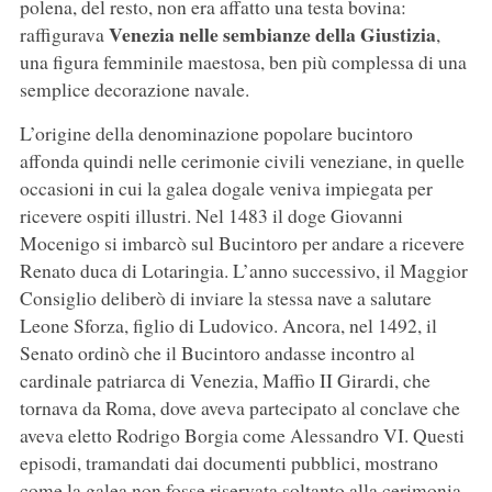
polena, del resto, non era affatto una testa bovina:
Venezia nelle sembianze della Giustizia
raffigurava
,
una figura femminile maestosa, ben più complessa di una
semplice decorazione navale.
L’origine della denominazione popolare bucintoro
affonda quindi nelle cerimonie civili veneziane, in quelle
occasioni in cui la galea dogale veniva impiegata per
ricevere ospiti illustri. Nel 1483 il doge Giovanni
Mocenigo si imbarcò sul Bucintoro per andare a ricevere
Renato duca di Lotaringia. L’anno successivo, il Maggior
Consiglio deliberò di inviare la stessa nave a salutare
Leone Sforza, figlio di Ludovico. Ancora, nel 1492, il
Senato ordinò che il Bucintoro andasse incontro al
cardinale patriarca di Venezia, Maffio II Girardi, che
tornava da Roma, dove aveva partecipato al conclave che
aveva eletto Rodrigo Borgia come Alessandro VI. Questi
episodi, tramandati dai documenti pubblici, mostrano
come la galea non fosse riservata soltanto alla cerimonia