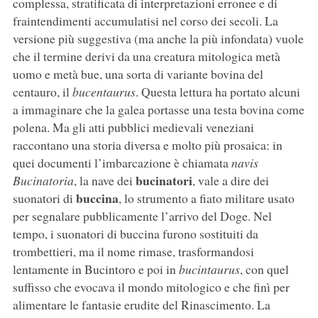
complessa, stratificata di interpretazioni erronee e di
fraintendimenti accumulatisi nel corso dei secoli. La
versione più suggestiva (ma anche la più infondata) vuole
che il termine derivi da una creatura mitologica metà
uomo e metà bue, una sorta di variante bovina del
centauro, il
bucentaurus
. Questa lettura ha portato alcuni
a immaginare che la galea portasse una testa bovina come
polena. Ma gli atti pubblici medievali veneziani
raccontano una storia diversa e molto più prosaica: in
quei documenti l’imbarcazione è chiamata
navis
bucinatori
Bucinatoria
, la nave dei
, vale a dire dei
buccina
suonatori di
, lo strumento a fiato militare usato
per segnalare pubblicamente l’arrivo del Doge. Nel
tempo, i suonatori di buccina furono sostituiti da
trombettieri, ma il nome rimase, trasformandosi
lentamente in Bucintoro e poi in
bucintaurus
, con quel
suffisso che evocava il mondo mitologico e che finì per
alimentare le fantasie erudite del Rinascimento. La