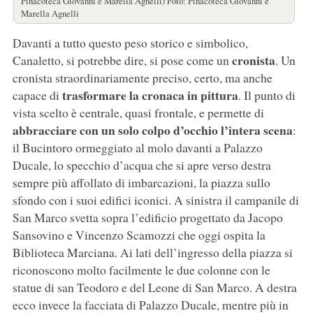
Pinacoteca Giovanni e Marella Agnelli) Foto: Pinacoteca Giovanni e
Marella Agnelli
Davanti a tutto questo peso storico e simbolico,
cronista
Canaletto, si potrebbe dire, si pose come un
. Un
cronista straordinariamente preciso, certo, ma anche
trasformare la cronaca in pittura
capace di
. Il punto di
vista scelto è centrale, quasi frontale, e permette di
abbracciare con un solo colpo d’occhio l’intera scena
:
il Bucintoro ormeggiato al molo davanti a Palazzo
Ducale, lo specchio d’acqua che si apre verso destra
sempre più affollato di imbarcazioni, la piazza sullo
sfondo con i suoi edifici iconici. A sinistra il campanile di
San Marco svetta sopra l’edificio progettato da Jacopo
Sansovino e Vincenzo Scamozzi che oggi ospita la
Biblioteca Marciana. Ai lati dell’ingresso della piazza si
riconoscono molto facilmente le due colonne con le
statue di san Teodoro e del Leone di San Marco. A destra
ecco invece la facciata di Palazzo Ducale, mentre più in