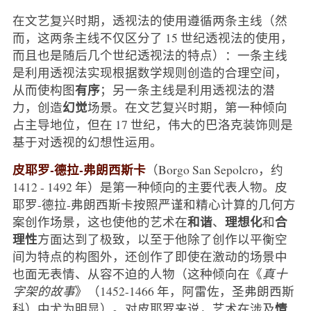
在文艺复兴时期，透视法的使用遵循两条主线（然
而，这两条主线不仅区分了 15 世纪透视法的使用，
而且也是随后几个世纪透视法的特点）：一条主线
是利用透视法实现根据数学规则创造的合理空间，
有序
从而使构图
；另一条主线是利用透视法的潜
幻觉
力，创造
场景。在文艺复兴时期，第一种倾向
占主导地位，但在 17 世纪，伟大的巴洛克装饰则是
基于对透视的幻想性运用。
皮耶罗-德拉-弗朗西斯卡
（Borgo San Sepolcro，约
1412 - 1492 年）是第一种倾向的主要代表人物。皮
耶罗-德拉-弗朗西斯卡按照严谨和精心计算的几何方
和谐
理想化
合
案创作场景，这也使他的艺术在
、
和
理性
方面达到了极致，以至于他除了创作以平衡空
间为特点的构图外，还创作了即使在激动的场景中
也面无表情、从容不迫的人物（这种倾向在《
真十
字架的故事
》（1452-1466 年，阿雷佐，圣弗朗西斯
情
科）中尤为明显）。对皮耶罗来说，艺术在涉及