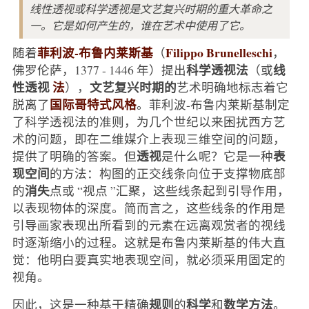
线性透视或科学透视是文艺复兴时期的重大革命之
一。它是如何产生的，谁在艺术中使用了它。
菲利波-布鲁内莱斯基
Filippo Brunelleschi
随着
（
，
科学透视法
线
佛罗伦萨，1377 - 1446 年）提出
（或
性透视
法
文艺复兴时期的
），
艺术明确地标志着它
国际哥特式风格
脱离了
。菲利波-布鲁内莱斯基制定
了科学透视法的准则，为几个世纪以来困扰西方艺
术的问题，即在二维媒介上表现三维空间的问题，
透视
表
提供了明确的答案。但
是什么呢？它是一种
现空间
的方法：构图的正交线条向位于支撑物底部
消失
的
点或 “视点 ”汇聚，这些线条起到引导作用，
以表现物体的深度。简而言之，这些线条的作用是
引导画家表现出所看到的元素在远离观赏者的视线
时逐渐缩小的过程。这就是布鲁内莱斯基的伟大直
觉：他明白要真实地表现空间，就必须采用固定的
视角。
规则
科学
数学方法
因此，这是一种基于精确
的
和
。