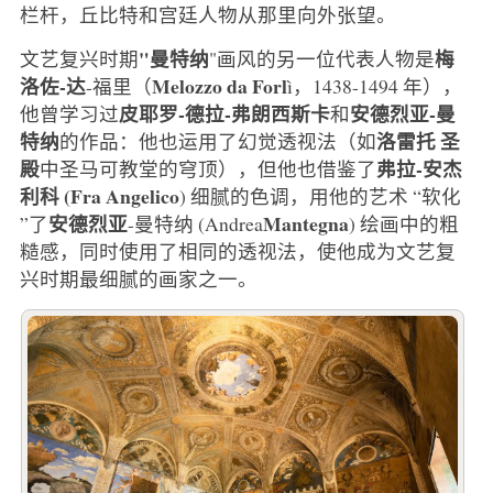
栏杆，丘比特和宫廷人物从那里向外张望。
"曼特纳
梅
文艺复兴时期
"画风的另一位代表人物是
洛佐-达
Melozzo da Forl
-福里（
ì，1438-1494 年），
皮耶罗-德拉-弗朗西斯卡
安德烈亚-曼
他曾学习过
和
特纳
洛雷托
圣
的作品：他也运用了幻觉透视法（如
殿
弗拉-安杰
中圣马可教堂的穹顶），但他也借鉴了
利科 (Fra Angelico
) 细腻的色调，用他的艺术 “软化
安德烈亚
Mantegna
”了
-曼特纳 (Andrea
) 绘画中的粗
糙感，同时使用了相同的透视法，使他成为文艺复
兴时期最细腻的画家之一。