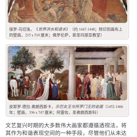
保罗-乌切洛，《
世界洪水和退水
》（约 1447-1448；转印到画布上
的壁画，215 x 510 厘米；佛罗伦萨，新圣玛丽亚教堂）
皮耶罗-德拉-弗朗西斯卡，
示巴女王与所罗门王的会面
（1452-1466
年；壁画，336 x 747 厘米；阿雷佐，圣弗朗西斯科）
文艺复兴时期的大多数伟大画家都遵循透视法，将
其作为和谐表现空间的一种手段，尽管他们从未达