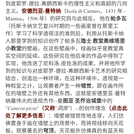
到皮耶罗-德拉-弗朗西斯卡的理性主义和高超的几何
安德烈亚-曼特纳
主义。
（Isola di Carturo，1431 年 -
帕多瓦
Mantua，1506 年）的研究则与此相反。 他在
（托斯卡纳文艺复兴时期的一些画家曾在那里工
作）学习了科学透视法的准则后，利用从托斯卡纳
隐士
教堂奥维塔里
人那里学到的知识创作了帕多瓦
小教堂
的壁画，在这些壁画中，绘画似乎是教堂真
实空间的延续。这些研究在他后来的作品中得到了
实现，他改进了尼科洛-皮佐洛的成果，并将他所学
到的知识与对皮耶罗-德拉-弗朗西斯卡艺术的研究相
结合，创造出一种环境，在这种环境中，透视是一
错觉
种权宜之计，让观察者产生一种
，即在画作所
在的墙壁之外还有其他东西。这就是安德里亚-曼特
图亚
圣乔治城堡
纳最伟大的透视杰作--曼
中的
（又称
（点击此
"
Camera picta
"
"
洞房
"）--的创作理念
处了解更多信息
）：墙壁被错觉性地击穿，人们仿
佛置身于画在墙壁上的场景中，而将视线移向天花
穹顶
板，观察著名的
，天花板外仿佛真的有蓝天和