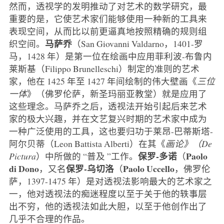
然而，透视学的发明推动了对艺术的数学研究，最
重要的是，它使艺术家们能够使用一种新的工具来
表现空间，从而比以前更逼真地按照精确的规则组
马萨乔
织空间。
（San Giovanni Valdarno，1401-罗
马，1428 年）是第一位在绘画中应用菲利波-布鲁内
莱斯基（Filippo Brunelleschi）制定的准则的艺术
家，他在 1425 年至 1427 年间绘制的伟大壁画《
三位
一体
》（佛罗伦萨，新圣玛丽亚教堂）就是应用了
这些理念。马萨乔之后，透视法开始引起后来艺术
家的极大兴趣，并在文艺复兴时期的艺术家中成为
一种广泛使用的工具，这也要归功于莱昂-巴蒂斯塔-
阿尔贝蒂（Leon Battista Alberti）在其《
画论》（De
保罗-多诺
Paolo
Pictura
）中所做的 “普及 ”工作。
（
di Dono
保罗-乌切洛
Paolo Uccello
，又名
（
，佛罗伦
萨，1397-1475 年）是对透视法影响最大的艺术家之
一，他对透视法的痴迷程度以至于关于他的轶事层
出不穷，他的透视法如此大胆，以至于他创作出了
几乎不合理的作品。