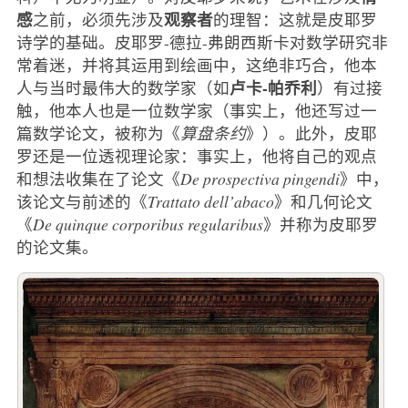
感
观察者
之前，必须先涉及
的理智：这就是皮耶罗
诗学的基础。皮耶罗-德拉-弗朗西斯卡对数学研究非
常着迷，并将其运用到绘画中，这绝非巧合，他本
卢卡-帕乔利
人与当时最伟大的数学家（如
）有过接
触，他本人也是一位数学家（事实上，他还写过一
篇数学论文，被称为《
算盘条约
》）。此外，皮耶
罗还是一位透视理论家：事实上，他将自己的观点
和想法收集在了论文《
De prospectiva pingendi
》中，
该论文与前述的《
Trattato dell’abaco
》和几何论文
《
De quinque corporibus regularibus
》并称为皮耶罗
的论文集。