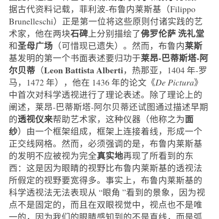
据古代资料记载，菲利波-布鲁内莱斯基（Filippo
Brunelleschi）正是第一位将这些原则付诸实践的艺
石碑
佛罗伦萨
洗礼堂
术家，他在两块
上分别描绘了
圣母广场
莱斯
和
（可惜现已遗失）。然而，布鲁内
莱昂-巴蒂斯塔-阿
基发明的第一个书面表述要归功于
尔贝蒂
Leon Battista Alberti
（
，热那亚，1404 年-罗
马，1472 年），他在 1436 年的论文《
De Pictura
》
中首次对科学透视进行了理论表述。除了理论上的
阐述，莱昂-巴蒂斯塔-阿尔贝蒂还试图通过描述早期
透视仪来
面
的
帮助艺术家，这种仪器（他称之为
纱
）由一个框架组成，框架上连接着线，形成一个
正交线网格。然而，必须强调的是，布鲁内莱斯基
真实地
的发明不应被视为完全
再现了所看到的东
西：这是因为眼睛的视野比布鲁内莱斯基的透视法
所假定的视野要宽得多。事实上，布鲁内莱斯基的
科学透视法无法表现从 “眼角 ”看到的景象，因为视
点不是固定的，而且在双眼视觉中，视点也不是唯
一的，因为我们的眼睛感知到的不是直线，而是弧