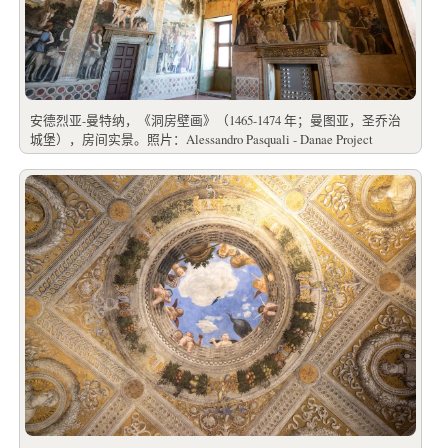
安德烈亚-曼特纳，《洞房壁画》（1465-1474 年；曼图亚，圣乔治
城堡），房间实景。照片：Alessandro Pasquali - Danae Project