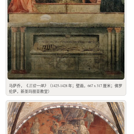
马萨乔，《
三位一体》
（1425-1428 年；壁画，667 x 317 厘米；佛罗
伦萨，新圣玛丽亚教堂）