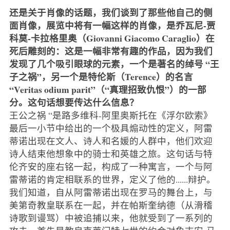
还是关于肖像的话题，我们谈到了那些他自己的侧
面肖像，展览中将有一幅这样的肖像，是乔瓦尼-贾
科莫-卡拉格里奥（Giovanni Giacomo Caraglio）在
死后雕刻的：这是一幅非常有趣的作品，因为我们
发现了几个吸引眼球的元素，一个是著名的绰号 “王
子之祸”，另一个是特伦斯（Terence）的名言
“Veritas odium parit”（“真理招致仇恨”）的一部
分。这句话想要传达什么信息？
王公之祸 “是路多维科-阿里奥斯托在《浮尔欧索》
最后一小节中给出的一个极具煽动性的定义，阿雷
蒂诺出现在文人、诗人和名媛的人群中，他们欢迎
诗人结束他想象中的骑士和英雄之旅。这句话与特
伦齐安的座右铭一起，构成了一种寓言，一个与阿
雷蒂诺的肯定相联系的世界，定义了他的......辩护。
我们知道，自从阿雷蒂诺出现在罗马的舞台上，与
美第奇教皇联系在一起，并在帕斯奎纳德（从滑稽
诗歌到谩骂）中被追捕以来，他就受到了一系列的