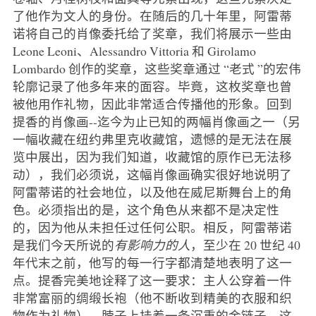
了他作为文人的身份。在随后的几十年里，阿雷蒂
诺将自己的肖像委托给了奖章，我们将展示一些由
Leone Leoni、Alessandro Vittoria 和 Girolamo
Lombardo 创作的奖章，这些奖章通过 “老式 ”的宏伟
轮廓记录了他多年来的面容。毕竟，这枚奖章也曾
被他用作礼物，因此非常适合传播他的形象。回到
提香的肖像画--迄今为止已知的两幅肖像画之一（另
一幅收藏在纽约弗里克收藏馆，遗憾的是无法在展
览中展出，因为我们知道，收藏馆的原作已无法移
动），我们必须说，这幅肖像画确实很好地说明了
阿雷蒂诺的社会地位，以及他在威尼斯舞台上的角
色。必须指出的是，这个角色从来都不是决定性
的，因为他从未担任过任何公职。相反，阿雷蒂诺
是我们今天所说的
有影响力的人
，至少在 20 世纪 40
年代末之前，他写的每一行字都清楚地表明了这一
点。提香完美地诠释了这一要求：主人公穿着一件
非常富丽的绸缎长袍（他不断收到精美的衣服和织
物作为礼物），脖子上挂着一条沉重的金链子，这