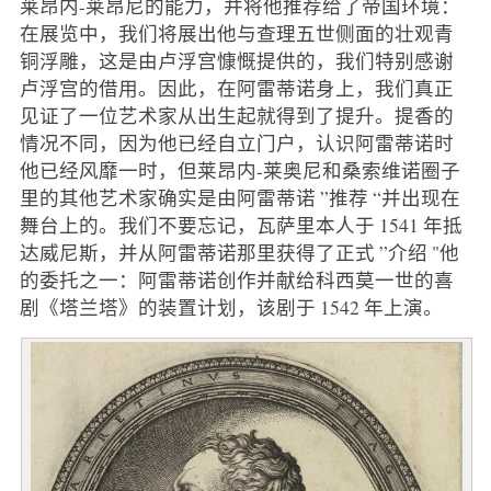
莱昂内-莱昂尼的能力，并将他推荐给了帝国环境：
在展览中，我们将展出他与查理五世侧面的壮观青
铜浮雕，这是由卢浮宫慷慨提供的，我们特别感谢
卢浮宫的借用。因此，在阿雷蒂诺身上，我们真正
见证了一位艺术家从出生起就得到了提升。提香的
情况不同，因为他已经自立门户，认识阿雷蒂诺时
他已经风靡一时，但莱昂内-莱奥尼和桑索维诺圈子
里的其他艺术家确实是由阿雷蒂诺 ”推荐 “并出现在
舞台上的。我们不要忘记，瓦萨里本人于 1541 年抵
达威尼斯，并从阿雷蒂诺那里获得了正式 ”介绍 "他
的委托之一：阿雷蒂诺创作并献给科西莫一世的喜
剧《塔兰塔》的装置计划，该剧于 1542 年上演。