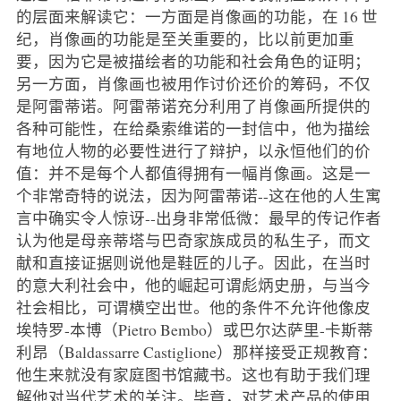
的层面来解读它：一方面是肖像画的功能，在 16 世
纪，肖像画的功能是至关重要的，比以前更加重
要，因为它是被描绘者的功能和社会角色的证明；
另一方面，肖像画也被用作讨价还价的筹码，不仅
是阿雷蒂诺。阿雷蒂诺充分利用了肖像画所提供的
各种可能性，在给桑索维诺的一封信中，他为描绘
有地位人物的必要性进行了辩护，以永恒他们的价
值：并不是每个人都值得拥有一幅肖像画。这是一
个非常奇特的说法，因为阿雷蒂诺--这在他的人生寓
言中确实令人惊讶--出身非常低微：最早的传记作者
认为他是母亲蒂塔与巴奇家族成员的私生子，而文
献和直接证据则说他是鞋匠的儿子。因此，在当时
的意大利社会中，他的崛起可谓彪炳史册，与当今
社会相比，可谓横空出世。他的条件不允许他像皮
埃特罗-本博（Pietro Bembo）或巴尔达萨里-卡斯蒂
利昂（Baldassarre Castiglione）那样接受正规教育：
他生来就没有家庭图书馆藏书。这也有助于我们理
解他对当代艺术的关注。毕竟，对艺术产品的使用