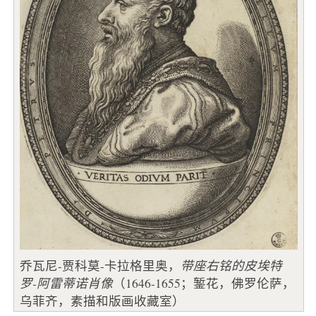
乔瓦尼-贾科莫-卡拉格里奥，
带座右铭的皮埃特
罗-阿雷蒂诺肖像
（1646-1655；錾花，佛罗伦萨，
乌菲齐，素描和版画收藏室）