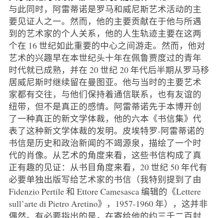
与此同时，阿雷蒂诺是罗马和威尼斯艺术活动的主
要见证人之一。然而，他的主要贡献在于他与所遇
到的艺术家的个人关系，他的人生轨迹主要在这两
个在 16 世纪如此重要的中心之间游走。然而，他对
艺术的兴趣早在本世纪头十年在佩鲁贾度过的青年
时代就已成熟，并在 20 世纪 20 年代后半期从罗马移
居威尼斯时继续留在曼图亚。他与当时的主要艺术
家都有交往，与他们保持着通信联系，也有友谊的
纽带，但不是真正的感情。阿雷蒂诺先于本博开创
了一种真正的新文学体裁，他的六本《书信集》代
表了这种新文学体裁的发明。皮埃特罗-阿雷蒂诺的
书信是历史和政治新闻的不竭源泉，描绘了一个时
代的肖像。从艺术的角度来看，这些书信构成了真
正有趣的见证：从书目角度来看，20 世纪 50 年代有
必要单独出版写给艺术家的书信（我特别提到了由
Fidenzio Pertile 和 Ettore Camesasca 编辑的《Lettere
sull’arte di Pietro Aretino》，1957-1960 年），这并非
偶然。有必要指出的是，在寄给他的约三千二百封