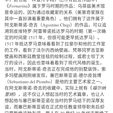
《
Fornarina
》属于罗马时期的作品：乌菲兹美术馆
是幸运的，因为通过收藏家的关系（美第奇家族在
其中一直扮演着重要角色），他们拥有了这件属于
阿戈斯蒂诺-奇吉（Agostino Chigi）的作品，可以追
溯到皮埃特罗-阿雷蒂诺抵达罗马的时期（第一次确
定的时间是 1517 年，但很可能更早抵达罗马）。
1517 年抵达罗马意味着看到了拉斐尔和他的工作室
的工作，看到了法尔内西纳壁画、梵蒂冈罗吉亚斯
壁画和西斯廷教堂挂毯的绘制过程，或君士坦丁大
厅的设计，因此也意味着看到了现代风格的诞生。
当时，阿戈斯蒂诺-奇吉正在完成他的别墅装饰，索
多玛壁画刚刚被发现，塞巴斯蒂亚诺-德尔皮翁博
（Sebastiano del Piombo）是他的主要艺术家之一。
在阿戈斯蒂诺-奇吉的收藏中，实际上就有《
福尔纳
里纳
》，这不仅让人想起当时的艺术篇章，也让人
想起他与塞巴斯蒂亚诺在当时的罗马结下的深厚友
谊，而塞巴斯蒂亚诺在正式担任教皇领导职务后却
宁愿断绝这种友谊。两人在 20 世纪 30 年代末断绝了