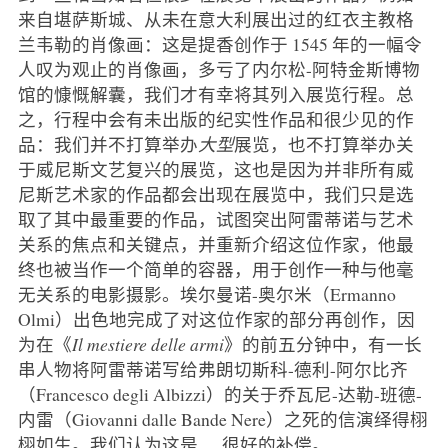
来自堪萨斯城、从未在意大利展出过的红衣主教格
兰韦勒的肖像画：这是提香创作于 1545 年的一幅令
人叹为观止的肖像画，多亏了内尔松-阿特金斯博物
馆的慷慨解囊，我们才有幸将其列入展览行程。总
之，行程中会有未出版的纪实性作品和很少见的作
品：我们并不打算举办
大型
展览，也不打算举办关
于威尼斯文艺复兴的展览，这也是因为并非所有威
尼斯艺术家的作品都会出现在展览中，我们只是选
取了其中最重要的作品，试图突出阿雷蒂诺与艺术
关系的焦点和关键点，并重新介绍这位作家，他最
终也被当作一个简单的容器，用于创作一种与他毫
无关系的电影摄影。埃尔曼诺-奥尔米（Ermanno
Olmi）出色地完成了对这位作家的部分再创作，因
为在《
Il mestiere delle armi
》的前五分钟中，有一长
串人物将阿雷蒂诺写给弗朗切斯科-德利-阿尔比齐
（Francesco degli Albizzi）的关于乔瓦尼-达勒-班德-
内雷（Giovanni dalle Bande Nere）之死的信演绎得栩
栩如生。我们认为这是......很好的补偿。