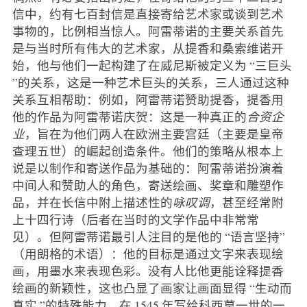
信中，约有七百封信是直接寄给艺术家或谈到艺术
事物的，比例相当惊人。阿雷蒂诺的主要关系首先
是与当时所有伟大的艺术家，从提香和桑索维诺开
始，他与他们一起构建了在威尼斯被定义为 “三巨头
”的关系，这是一种艺术巨头的关系，三人通过这种
关系互相帮助：例如，阿雷蒂诺赞助提香，提香用
他的作品为阿雷蒂诺庆贺：这是一种真正的
合资企
业
，旨在为他们两人在欧洲主要宫廷（主要是皇帝
查理五世）的崛起创造条件。他们的策略从根本上
说是以制作和寄送作品为基础的：阿雷蒂诺扮演着
中间人和赞助人的角色，寄送绘画、奖章和雕塑作
品，并在长信中附上描述性的
咏叹调
，甚至经常附
上十四行诗（后者在当时的文学作品中非常常
见）。但阿雷蒂诺最引人注目的是他的 “语言坚持”
（用朗格的术语）：他的目标是通过文字来表现绘
画，用墨水来表现色彩。没有人比他更能诠释提香
绘画的新颖性，这也凸显了画家让画面显得 “生动而
真实 ”的特殊能力。在 1545 年写给科西莫一世的一