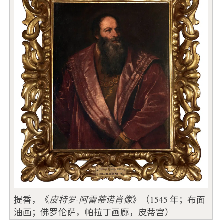
提香，《
皮特罗-阿雷蒂诺肖像
》（1545 年；布面
油画；佛罗伦萨，帕拉丁画廊，皮蒂宫）