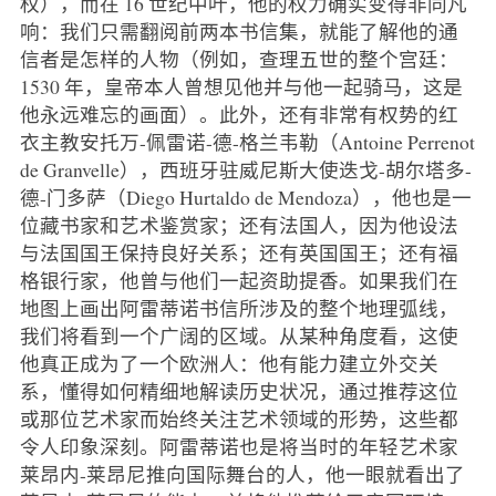
权），而在 16 世纪中叶，他的权力确实变得非同凡
响：我们只需翻阅前两本书信集，就能了解他的通
信者是怎样的人物（例如，查理五世的整个宫廷：
1530 年，皇帝本人曾想见他并与他一起骑马，这是
他永远难忘的画面）。此外，还有非常有权势的红
衣主教安托万-佩雷诺-德-格兰韦勒（Antoine Perrenot
de Granvelle），西班牙驻威尼斯大使迭戈-胡尔塔多-
德-门多萨（Diego Hurtaldo de Mendoza），他也是一
位藏书家和艺术鉴赏家；还有法国人，因为他设法
与法国国王保持良好关系；还有英国国王；还有福
格银行家，他曾与他们一起资助提香。如果我们在
地图上画出阿雷蒂诺书信所涉及的整个地理弧线，
我们将看到一个广阔的区域。从某种角度看，这使
他真正成为了一个欧洲人：他有能力建立外交关
系，懂得如何精细地解读历史状况，通过推荐这位
或那位艺术家而始终关注艺术领域的形势，这些都
令人印象深刻。阿雷蒂诺也是将当时的年轻艺术家
莱昂内-莱昂尼推向国际舞台的人，他一眼就看出了