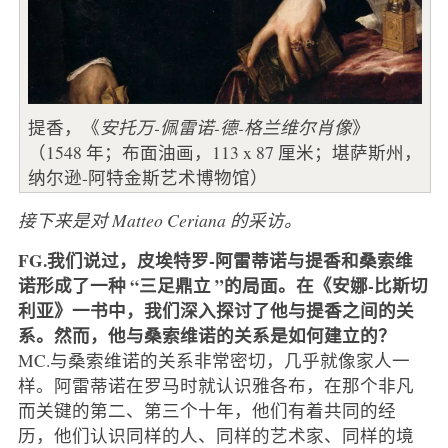
提香，《
安托万-佩雷诺-德-格兰维尔肖像
》
（1548 年；布面油画，113 x 87 厘米；堪萨斯州，
纳尔逊-阿特金斯艺术博物馆）
接下来是对 Matteo Ceriana 的采访。
FG.我们说过，皮埃特罗-阿雷蒂诺与提香和桑索维
诺形成了一种 “三足鼎立 ”的局面。在《安娜-比斯切
利亚》一书中，我们深入探讨了他与提香之间的关
系。然而，他与桑索维诺的关系是如何建立的？
MC.与桑索维诺的关系非常密切，几乎就像家人一
样。阿雷蒂诺在罗马时就认识雅各布，在那个非凡
而关键的第二、第三个十年，他们有着共同的经
历，他们认识同样的人、同样的艺术家、同样的境