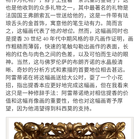
也是他收到的众多礼物之一，其中最著名的礼物是
法国国王弗朗索瓦一世送给他的，这是一件带有珐
琅舌头的金首饰，寓意他的笔生动有力。简而言
之，这幅画代表了他
的地位
。然而，这幅画同时也
是提香 20 世纪 40 年代中期风格的非凡画作证明，画
作粗糙而薄弱，快速的笔触勾勒出画作的表面，长
袍的红色与肉色之间的色差，以及可怕而生动的眼
神。当然，这与佛罗伦萨的布朗齐诺的水晶般清
晰、奇妙的分析方式和素描的首要地位相去甚远。
阿雷蒂诺在将这幅画送给大公时，耍了一个小花
招，指出提香本应更好地完成这幅画，但在我看来
这只是一种修辞手法：阿雷蒂诺绝对相信提香的价
值和这幅肖像画的重要性，他也对这幅画寄予厚
望，因为他渴望得到科西莫的支持。