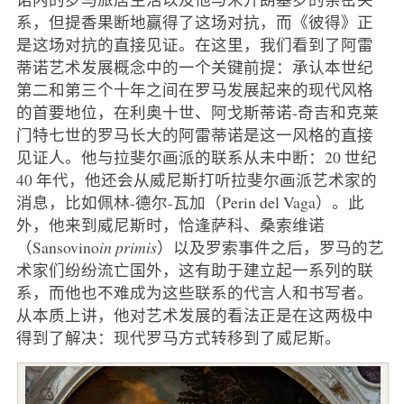
系，但提香果断地赢得了这场对抗，而《彼得》正
是这场对抗的直接见证。在这里，我们看到了阿雷
蒂诺艺术发展概念中的一个关键前提：承认本世纪
第二和第三个十年之间在罗马发展起来的现代风格
的首要地位，在利奥十世、阿戈斯蒂诺-奇吉和克莱
门特七世的罗马长大的阿雷蒂诺是这一风格的直接
见证人。他与拉斐尔画派的联系从未中断：20 世纪
40 年代，他还会从威尼斯打听拉斐尔画派艺术家的
消息，比如佩林-德尔-瓦加（Perin del Vaga）。此
外，他来到威尼斯时，恰逢萨科、桑索维诺
（Sansovino
in primis
）以及罗索事件之后，罗马的艺
术家们纷纷流亡国外，这有助于建立起一系列的联
系，而他也不难成为这些联系的代言人和书写者。
从本质上讲，他对艺术发展的看法正是在这两极中
得到了解决：现代罗马方式转移到了威尼斯。