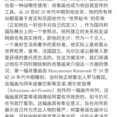
也是一种战略性使用：肖像画也成为他自我宣传的
工具。从 20 世纪 20 年代中期到他去世，他的所有举
动都是基于肯定和巩固他作为 “世界秘书 ”的形象
（正如他在一封信中对自己的定义），作为国内和
国际舞台上的一个参照点。他所建立的关系和友谊
网络也有其实用性，即他的生计：作为一个文人，
一个美好生活和奢华的爱好者，他实际上是依靠从
世界权贵、皇帝、法国国王、乌尔比诺公爵等人那
里获得的委托而生活的。在这次展览中，我们将通
过他在不同时期绘制的肖像画来介绍这一方面的情
况：第一幅肖像画由 Marcantonio Raimondi 于 20 世
纪 20 年代中期雕刻，当时他正频繁出入罗马教廷。
这幅画与同年由塞巴斯蒂亚诺-德尔皮翁博
（Sebastiano del Piombo）创作的一幅画作并列，这
幅画是阿雷蒂诺捐赠给阿雷佐市政府的，如今仍可
在市政厅看到。这幅画具有象征意义，旨在向市民
展示自己作为杰出人物的尊严，阿雷蒂诺在画中以
卷轴、月桂树枝和面具等元素出现，这些元素决定