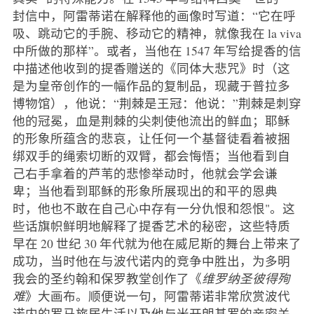
封信中，阿雷蒂诺在解释他的画像时写道：“它在呼
吸、跳动它的手腕、移动它的精神，就像我在 la viva
中所做的那样”。或者，当他在 1547 年写给提香的信
中描述他收到的提香赠送的《同体大悲咒》时（这
是为皇帝创作的一幅作品的复制品，现藏于普拉多
博物馆），他说：“荆棘是王冠：他说：”荆棘是刺穿
他的冠冕，血是荆棘的尖刺使他流出的鲜血；耶稣
的形象所蕴含的悲哀，让任何一个基督徒看着被捆
绑双手的绳索切断的双臂，都会悔悟；当他看到自
己右手拿着的芦苇的悲惨举动时，他就会学会谦
卑；当他看到耶稣的形象所展现出的和平的恩典
时，他也不敢在自己心中存有一分仇恨和怨恨"。这
些话旗帜鲜明地解释了提香艺术的秘密，这些特质
早在 20 世纪 30 年代就为他在威尼斯的舞台上带来了
成功，当时他在与波代诺内的竞争中胜出，为多明
我会的圣约翰和保罗教堂创作了《
维罗纳圣彼得殉
难
》大画布。顺便说一句，阿雷蒂诺非常欣赏波代
诺内的罗马旅居生活以及他与米开朗基罗的亲密关