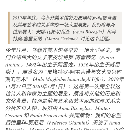
2019年年底，乌菲齐美术馆将为皮埃特罗-阿雷蒂诺
及其与艺术的关系举办一场大型展览。我们将与两
位策展人：安娜-比斯切利亚（Anna Bisceglia）和马
特奥-塞里亚纳（Matteo Ceriana）讨论这个话题。
今年11月，乌菲齐美术馆将举办一场大型展览，专
门介绍伟大的文学家皮埃特罗-阿雷蒂诺（Pietro
Aretino，
1492年出生于阿雷佐，1556年出生于威尼
斯
），展览
名为 "
皮埃特罗-阿雷蒂诺与文艺复兴时
期的艺术"
（Aula Magliabechiana degli Uffizi，2019年
11月27日至2020年3月1日）：这是第一次完全以这
位诗人和作家为主题的展览，展览将从他的历史和
文化背景，特别是他与艺术和艺术家的深厚关系来
分析这位人物。展览由 Anna Bisceglia、Matteo
Ceriana 和 Paolo Procaccioli 共同策划：我们的总监
费德里科-贾尼尼（Federico Giannini）采访了 Anna
Bisceglia、Matteo Ceriana 和 Paolo Procaccioli，以追