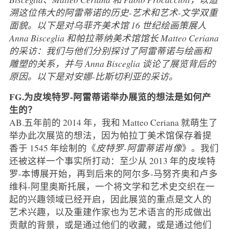
溯这位伟大的阿雷蒂诺的历史-艺术和艺术-文学双重
面貌。以下是对乌菲齐美术馆 16 世纪绘画策展人
Anna Bisceglia 和帕拉蒂纳美术馆馆长 Matteo Ceriana
的采访：我们与他们分别探讨了阿雷蒂诺与绘画和
雕塑的关系，并与 Anna Bisceglia 谈论了展览背后的
原因。以下是对安娜-比斯切利亚的采访。
FG.为皮埃特罗-阿雷蒂诺举办展览的想法是如何产
生的？
AB.五年前的 2014 年，我和 Matteo Ceriana 就萌生了
举办此次展览的想法，因为帕拉丁美术馆保存着提
香于 1545 年绘制的《
皮特罗-阿雷蒂诺肖像
》。我们
还被这样一个事实所打动：至少从 2013 年的皮埃特
罗-本博展开始，再到后来的阿尔多-马努齐奥和卢多
维科-阿里奥斯托展，一个将文学和艺术史交织在一
起的兴趣领域已经开启，因此展览的重点是文人的
艺术兴趣，以及重建作家也为艺术语言的形成做出
贡献的背景，或是通过他们的收藏，或是通过他们