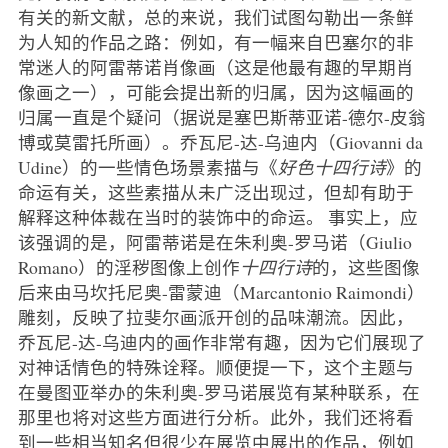
有关的新文献，总的来说，我们试图勾勒出一条鲜
为人知的作品之路：例如，有一幅来自巴塞尔的非
常迷人的阿雷蒂诺肖像画（这是他最有趣的早期肖
像画之一），可能会提出新的归属，因为这幅画的
归属一直是个疑问（据说是塞巴斯蒂亚诺-德尔-皮翁
博或莫雷托所画）。乔瓦尼-达-乌迪内（Giovanni da
Udine）的一些情色场景素描与《
好色十四行诗
》的
命运有关，这些素描从未广泛出现过，但却有助于
解释这种体裁在当时的装饰中的命运。 事实上，应
该强调的是，阿雷蒂诺是在朱利奥-罗马诺（Giulio
Romano）的淫秽图像上创作
十四行诗
的，这些图像
后来由马坎托尼奥-雷蒙迪（Marcantonio Raimondi）
雕刻，反映了拉斐尔画派开创的品味潮流。因此，
乔瓦尼-达-乌迪内的画作非常有趣，因为它们展现了
对神话情色的特殊诠释。顺便提一下，这个主题与
在曼图亚举办的朱利奥-罗马诺展览有某种联系，在
那里也将对这些方面进行分析。此外，我们还将看
到一些相当知名但很少在展览中展出的作品，例如