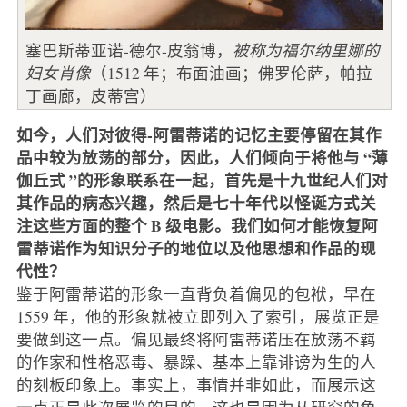
塞巴斯蒂亚诺-德尔-皮翁博，
被称为福尔纳里娜的
妇女肖像
（1512 年；布面油画；佛罗伦萨，帕拉
丁画廊，皮蒂宫）
如今，人们对彼得-阿雷蒂诺的记忆主要停留在其作
品中较为放荡的部分，因此，人们倾向于将他与 “薄
伽丘式 ”的形象联系在一起，首先是十九世纪人们对
其作品的病态兴趣，然后是七十年代以怪诞方式关
注这些方面的整个 B 级电影。我们如何才能恢复阿
雷蒂诺作为知识分子的地位以及他思想和作品的现
代性？
鉴于阿雷蒂诺的形象一直背负着偏见的包袱，早在
1559 年，他的形象就被立即列入了索引，展览正是
要做到这一点。偏见最终将阿雷蒂诺压在放荡不羁
的作家和性格恶毒、暴躁、基本上靠诽谤为生的人
的刻板印象上。事实上，事情并非如此，而展示这
一点正是此次展览的目的，这也是因为从研究的角