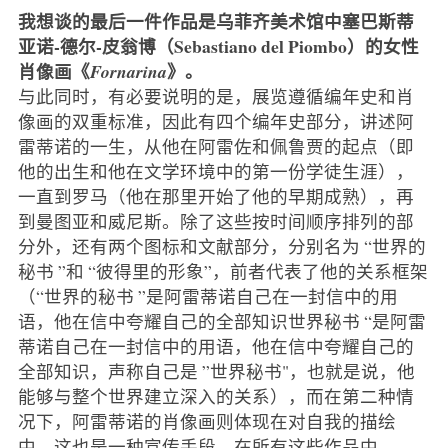
我想谈的最后一件作品是乌菲齐美术馆中塞巴斯蒂
亚诺-德尔-皮翁博（Sebastiano del Piombo）的女性
肖像画《
》。
Fornarina
与此同时，有必要说明的是，展览遵循编年史和肖
像画的双重标准，因此有四个编年史部分，讲述阿
雷蒂诺的一生，从他在阿雷佐和佩鲁贾的起点（即
他的出生和他在文学环境中的第一份学徒生涯），
一直到罗马（他在那里开始了他的早期成熟），再
到曼图亚和威尼斯。除了这些按时间顺序排列的部
分外，还有两个图标和文献部分，分别名为 “世界的
秘书 ”和 “彼得里的形象”，前者代表了他的关系框架
（“世界的秘书 ”是阿雷蒂诺自己在一封信中的用
语，他在信中夸耀自己的全部知识世界秘书 “是阿雷
蒂诺自己在一封信中的用语，他在信中夸耀自己的
全部知识，声称自己是 ”世界秘书"，也就是说，他
能够与整个世界建立深入的关系），而在第二种情
况下，阿雷蒂诺的肖像画则体现在对自我的描绘
中，这也是一种宣传手段。在所有这些作品中，