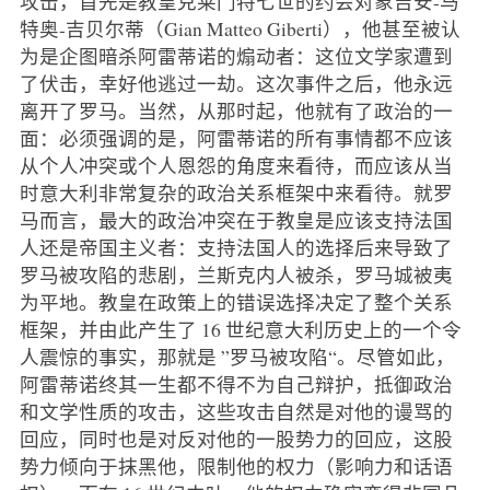
攻击，首先是教皇克莱门特七世的约会对象吉安-马
特奥-吉贝尔蒂（Gian Matteo Giberti），他甚至被认
为是企图暗杀阿雷蒂诺的煽动者：这位文学家遭到
了伏击，幸好他逃过一劫。这次事件之后，他永远
离开了罗马。当然，从那时起，他就有了政治的一
面：必须强调的是，阿雷蒂诺的所有事情都不应该
从个人冲突或个人恩怨的角度来看待，而应该从当
时意大利非常复杂的政治关系框架中来看待。就罗
马而言，最大的政治冲突在于教皇是应该支持法国
人还是帝国主义者：支持法国人的选择后来导致了
罗马被攻陷的悲剧，兰斯克内人被杀，罗马城被夷
为平地。教皇在政策上的错误选择决定了整个关系
框架，并由此产生了 16 世纪意大利历史上的一个令
人震惊的事实，那就是 ”罗马被攻陷“。尽管如此，
阿雷蒂诺终其一生都不得不为自己辩护，抵御政治
和文学性质的攻击，这些攻击自然是对他的谩骂的
回应，同时也是对反对他的一股势力的回应，这股
势力倾向于抹黑他，限制他的权力（影响力和话语