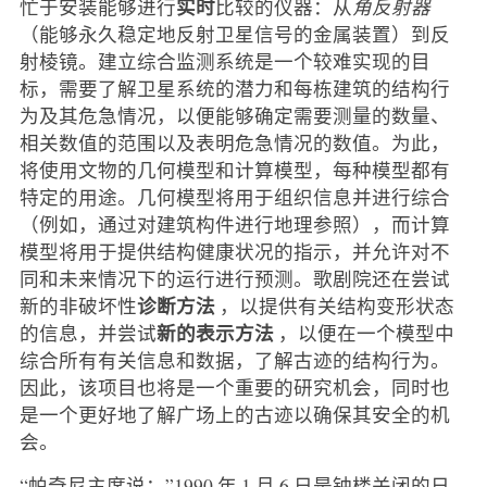
实时
忙于安装能够进行
比较的仪器：从
角反射器
（能够永久稳定地反射卫星信号的金属装置）到反
射棱镜。建立综合监测系统是一个较难实现的目
标，需要了解卫星系统的潜力和每栋建筑的结构行
为及其危急情况，以便能够确定需要测量的数量、
相关数值的范围以及表明危急情况的数值。为此，
将使用文物的几何模型和计算模型，每种模型都有
特定的用途。几何模型将用于组织信息并进行综合
（例如，通过对建筑构件进行地理参照），而计算
模型将用于提供结构健康状况的指示，并允许对不
同和未来情况下的运行进行预测。歌剧院还在尝试
诊断方法
新的非破坏性
，以提供有关结构变形状态
新的表示方法
的信息，并尝试
，以便在一个模型中
综合所有有关信息和数据，了解古迹的结构行为。
因此，该项目也将是一个重要的研究机会，同时也
是一个更好地了解广场上的古迹以确保其安全的机
会。
“帕奇尼主席说：”1990 年 1 月 6 日是钟楼关闭的日