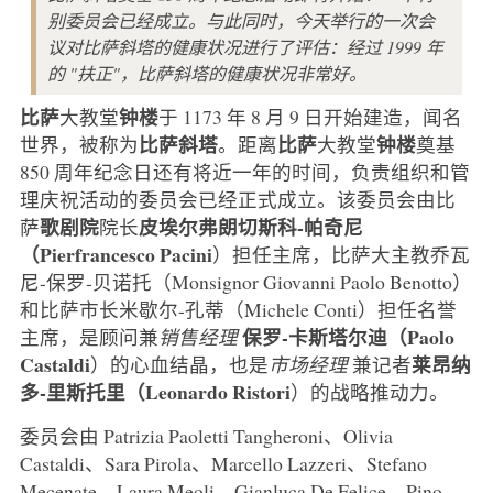
别委员会已经成立。与此同时，今天举行的一次会
议对比萨斜塔的健康状况进行了评估：经过 1999 年
的 "扶正"，比萨斜塔的健康状况非常好。
比萨
钟楼
大教堂
于 1173 年 8 月 9 日开始建造，闻名
比萨斜塔
比萨
钟楼
世界，被称为
。距离
大教堂
奠基
850 周年纪念日还有将近一年的时间，负责组织和管
理庆祝活动的委员会已经正式成立。该委员会由比
歌剧院
皮埃尔弗朗切斯科-帕奇尼
萨
院长
（Pierfrancesco Pacini
）担任主席，比萨大主教乔瓦
尼-保罗-贝诺托（Monsignor Giovanni Paolo Benotto）
和比萨市长米歇尔-孔蒂（Michele Conti）担任名誉
保罗-卡斯塔尔迪（Paolo
主席，是顾问兼
销售经理
Castaldi
莱昂纳
）的心血结晶，也是
市场经理
兼记者
多-里斯托里（Leonardo Ristori
）的战略推动力。
委员会由 Patrizia Paoletti Tangheroni、Olivia
Castaldi、Sara Pirola、Marcello Lazzeri、Stefano
Mecenate、Laura Meoli、Gianluca De Felice、Pino