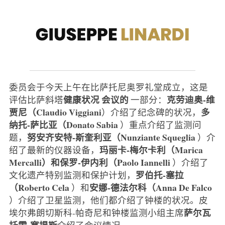
委员会于今天上午在比萨托尼奥罗礼堂成立，这是
健康状况
会议的
克劳迪奥-维
评估比萨斜塔
一部分：
贾尼（Claudio Viggiani
多
）介绍了纪念碑的状况，
纳托-萨比亚（Donato Sabia
）重点介绍了监测问
努安齐安特-斯奎利亚（Nunziante Squeglia
题，
）介
玛丽卡-梅尔卡利（Marica
绍了最新的仪器设备，
Mercalli）和保罗-伊内利（Paolo Iannelli
）介绍了
罗伯托-塞拉
文化遗产特别监测和保护计划，
（Roberto Cela
安娜-德法尔科（Anna De Falco
）和
）介绍了卫星监测，他们都介绍了钟楼的状况。皮
萨尔瓦
埃尔弗朗切斯科-帕奇尼和钟楼监测小组主席
托雷-塞提斯
介绍了会议情况。