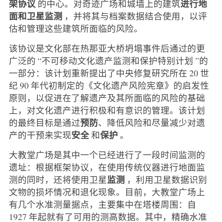
架协议
进行地
的中心。对奇迹广场和城墙上的建筑
面和卫星监测
，并将其与档案数据结合使用，以评
估和管理这些建筑所面临的风险。
该协议是文化部在热那亚大桥坍塌事件后通过的更
广泛的 “不可移动文化遗产监测和保护特别计划 ”的
一部分：该计划重新提出了中央修复研究所在 20 世
纪 90 年代初制定的《文化遗产风险宪章》的启发性
原则，以促进在了解遗产及其所面临的风险的基础
上，对文化遗产进行积极和有意识的管理。该计划
预防
的最终目标是通过
、降低风险和尽量减少对遗
安全
保护
产的干预来实现
和
。
大教堂广场是其中一个已经进行了一段时间监测的
遗址：根据框架协议，在使用传统仪器进行地面监
监测
测的同时，还将使用卫星
，利用卫星数据识别
文物的损坏情况和退化现象。目前，大教堂广场上
有几个水准测量据点，主要集中在塔楼周围：自
1927 年起就有了可用的测高数据。其中，精确水准