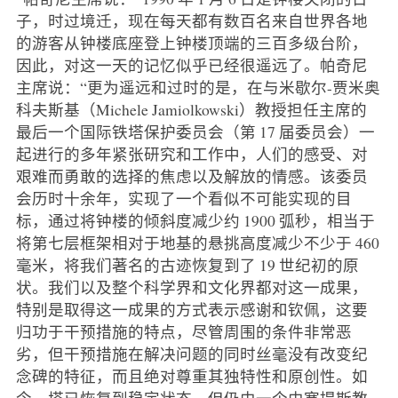
子，时过境迁，现在每天都有数百名来自世界各地
的游客从钟楼底座登上钟楼顶端的三百多级台阶，
因此，对这一天的记忆似乎已经很遥远了。帕奇尼
主席说：“更为遥远和过时的是，在与米歇尔-贾米奥
科夫斯基（Michele Jamiolkowski）教授担任主席的
最后一个国际铁塔保护委员会（第 17 届委员会）一
起进行的多年紧张研究和工作中，人们的感受、对
艰难而勇敢的选择的焦虑以及解放的情感。该委员
会历时十余年，实现了一个看似不可能实现的目
标，通过将钟楼的倾斜度减少约 1900 弧秒，相当于
将第七层框架相对于地基的悬挑高度减少不少于 460
毫米，将我们著名的古迹恢复到了 19 世纪初的原
状。我们以及整个科学界和文化界都对这一成果，
特别是取得这一成果的方式表示感谢和钦佩，这要
归功于干预措施的特点，尽管周围的条件非常恶
劣，但干预措施在解决问题的同时丝毫没有改变纪
念碑的特征，而且绝对尊重其独特性和原创性。如
今，塔已恢复到稳定状态，但仍由一个由塞提斯教