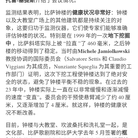
健康状况非常好
监测结果表明，比萨钟楼的
：钟楼
以及大教堂广场上的其他建筑都是持续关注的对
象，这要归功于监测仪器，它们使专家们能够准确
地下挖掘
评估钟楼的状况。特别是在 1999 年的一次
中
，比萨斜塔实际上被 “拉直 ”了 460 毫米，之后钟
Michele Jamiolkowski
楼的移动得到了稳定。当时由
教授协调的国际委员会（Salvatore Settis 和 Claudio
Viggiani 为其成员，Nunziante Squeglia 为其重要的工
作部门）证明，这次下挖工程使钟楼达到了绝对安
全的状态，避免了钟楼平衡不稳的现象。在过去的
23 年中，钟楼实际上一直在以非常缓慢和逐渐减慢
的速度 “变直”。委员会的干预使悬臂减少了约 40 厘
米，又逐渐增加了 4 厘米。就这样，钟楼的健康状
况不断改善。
目前，钟楼与大教堂、坎波桑托和洗礼堂一起，是
框
文化部、比萨歌剧院和比萨大学去年 5 月签署的