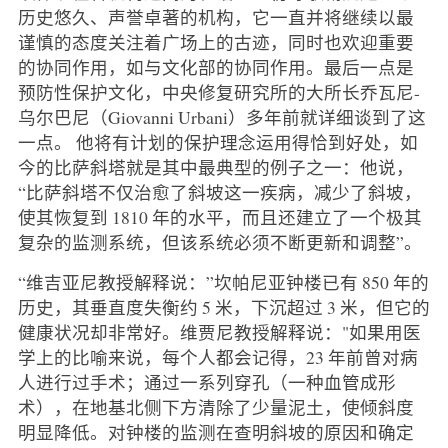
历史悠久、声誉卓著的机构，它一直并将继续以最
谨慎的态度关注着广场上的古迹，同时也欢迎重要
的协同作用，如与文化部的协同作用。最后一点是
预防性保护文化，中央修复研究所的大所长乔瓦尼-
乌尔巴尼（Giovanni Urbani）多年前就详细谈到了这
一点。 他将有计划的保护理念运用得恰到好处，如
今的比萨斜塔就是其中最典型的例子之一：他说，
“比萨斜塔不仅治愈了斜坡这一疾病，减少了斜坡，
使其恢复到 1810 年的水平，而且还建立了一个极其
复杂的监测系统，但该系统必须不断更新和调整”。
“维吉亚尼教授解释说：”坎帕尼亚钟楼已有 850 年的
历史，其垂直度失衡约 5 米，下沉超过 3 米，但它的
健康状况却非常好。维贾尼教授解释说："如果用医
学上的比喻来说，每个人都会记得，23 年前曾对病
人进行过手术；通过一系列穿孔（一种血管成形
术），在地基北侧下方清除了少量泥土，使倾斜度
明显降低。对钟楼的监测在查明斜坡的原因和确定