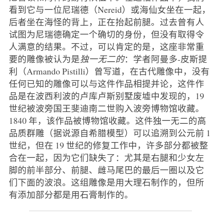
看到它与一位尼瑞德（Nereid）或海仙女坐在一起，
后者坐在海怪的背上，正在抬起前腿。过去曾有人
试图为尼瑞德确定一个确切的身份，但没有取得令
人满意的结果。不过，可以肯定的是，这座非常重
要的雕像被认为是
独一无二的
：学者阿曼多-皮斯提
利（Armando Pistilli）曾写道，在古代雕像中，没有
任何已知的雕像可以与这件作品相提并论，这件作
品是在波西利波的卢库卢斯别墅废墟中发现的，19
世纪被波旁国王斐迪南二世购入波旁博物馆收藏。
1840 年，该作品被博物馆收藏。这件独一无二的高
品质群雕（据说源自希腊模型）可以追溯到公元前 1
世纪，但在 19 世纪的修复工作中，许多部分都被整
合在一起，因为它们缺失了：尤其是右腿和少女左
脚的前半部分、前腿、雌马尾巴的最后一圈以及它
们下面的波浪。这组雕像是用大理石制作的，但所
有添加部分都是用石膏制作的。