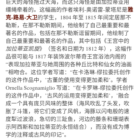
巨大的海怪拖过大海，而这只海怪是由加拉蒂亚用
雅
缰绳牵着的。这幅画的作者埃利-奥诺雷-蒙塔尼是
克-路易-大卫
的学生，1804 年至 1815 年间定居那不
勒斯，在那不勒斯期间，他绘制了自己最重要和最
著名的作品，包括在那不勒斯逗留期间，他绘制了
自己最重要和最著名的作品，其中包括《王宫中的
加拉蒂亚凯旋
》（签名和日期为 1812 年），这幅作
品很可能与 1817 年装饰波尔蒂奇王宫浴池内阁的
“表现加拉蒂亚与她周围的各种丘比特和仙女的油画
”相吻合。这位学者写道：“在卡洛琳-缪拉委托创作
的这件作品中，’古董的使用变得更加柔和’。学者
Ornella Scognamiglio 写道：”在卡罗琳-缪拉委托创作
的这件作品中，’古风的运用变得更加柔和’，’融合
成一个具有庞贝风味的整体（海风吹乱了头发，吹
胀了斗篷，将它们变成了风帆，海豚以闪电般的速
度犁过波浪，急切的三趾鱼，河边的藤条和珊瑚表
示阿西斯和加拉蒂亚的永恒结合），而没有成为博
学的注释或古风的印记"。