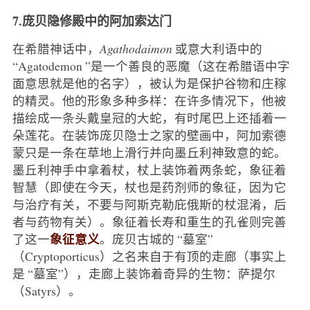
7.庞贝隐修殿中的阿加索达门
在希腊神话中，
Agathodaimon
或意大利语中的
“Agatodemon ”是一个善良的恶魔（这在希腊语中字
面意思就是他的名字），被认为是保护谷物和庄稼
的精灵。他的形象多种多样：在许多情况下，他被
描绘成一条头戴皇冠的大蛇，有时尾巴上还插着一
朵莲花。在装饰庞贝隐士之家的壁画中，阿加索德
蒙只是一条在草地上滑行并向墨丘利神致意的蛇。
墨丘利神手中拿着杖，杖上装饰着两条蛇，象征着
智慧（即使在今天，杖也是药剂师的象征，因为它
与治疗有关，不要与阿斯克勒庇俄斯的杖混淆，后
者与药物有关）。象征着长寿和重生的孔雀则完善
象征意义
了这一
。庞贝古城的 “墓室”
（Cryptoporticus）之名来自于有顶的走廊（事实上
是 “墓室”），走廊上装饰着奇异的生物：萨提尔
（Satyrs）。