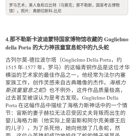
罗马艺术，美人鱼和丘比特（马赛克；那不勒斯，国家考古博物
馆）。照片：弗朗切斯科-比尼
4.那不勒斯卡波迪蒙特国家博物馆收藏的 Guglielmo
della Porta 的大力神孩童窒息蛇中的九头蛇
古列尔莫-德拉波尔塔（Guglielmo Della Porta，约
1515 年-1577 年，罗马）的这幅青铜作品是这位才华
横溢的艺术家的最佳作品之一，他经常为法尔内塞
家族工作，创作灵感来自古典雕像的杰作。
海格力
斯孩童窒息之蛇
》也不例外，这件作品质量极高，
过去甚至被误认为是考古发现。Guglielmo Della
Porta 在这幅作品中描绘了海格力斯神话中的一个情
节：宙斯的妻子赫拉无法忍受因丈夫背叛而出生的
婴儿海格力斯（他实际上是宙斯和阿尔克美娜王后
的儿子），为了杀死他，她向他放了几条蛇，然
而，这位小英雄却成功地掐住了蛇的脖子将其杀