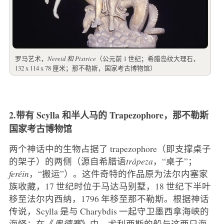
罗马艺术，
Nereid 和 Pistrice
（公元前 1 世纪；希腊岛纹大理石，
132 x 114 x 78 厘米；那不勒斯，国家考古博物馆）
2.带有 Scylla 和半人马的 Trapezophore，那不勒斯
国家考古博物馆
两个神话中的生物占据了 trapezophore（即支撑桌子
的架子）的两侧（源自希腊语
trápeza
，“桌子”；
feréin
，“搬运”）。这件奇特的作品原为法尔内塞家
族收藏，17 世纪时位于马达马别墅，18 世纪下半叶
移至法尔内西纳，1796 年移至那不勒斯。根据神话
传说，Scylla 是与 Charybdis 一起守卫墨西拿海峡的
海怪：在《
奥德赛
》中，尤利西斯的船与这两只海