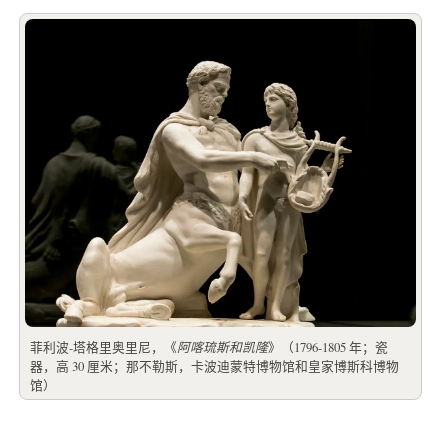
菲利波-塔格里奥里尼，《
阿喀琉斯和凯隆
》（1796-1805 年；瓷
器，高 30 厘米；那不勒斯，卡波迪蒙特博物馆和皇家博斯科博物
馆）