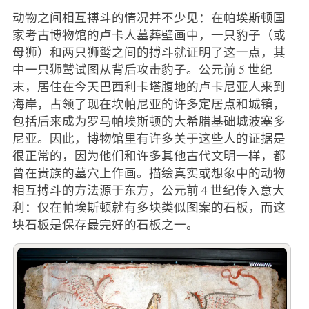
动物之间相互搏斗的情况并不少见：在帕埃斯顿国
家考古博物馆的卢卡人墓葬壁画中，一只豹子（或
母狮）和两只狮鹫之间的搏斗就证明了这一点，其
中一只狮鹫试图从背后攻击豹子。公元前 5 世纪
末，居住在今天巴西利卡塔腹地的卢卡尼亚人来到
海岸，占领了现在坎帕尼亚的许多定居点和城镇，
包括后来成为罗马帕埃斯顿的大希腊基础城波塞多
尼亚。因此，博物馆里有许多关于这些人的证据是
很正常的，因为他们和许多其他古代文明一样，都
曾在贵族的墓穴上作画。描绘真实或想象中的动物
相互搏斗的方法源于东方，公元前 4 世纪传入意大
利：仅在帕埃斯顿就有多块类似图案的石板，而这
块石板是保存最完好的石板之一。