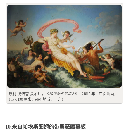
埃利-奥诺雷-蒙塔尼，《
加拉蒂亚的胜利
》（1812 年；布面油画，
105 x 130 厘米；那不勒斯，王宫）
10.来自帕埃斯图姆的带翼恶魔墓板