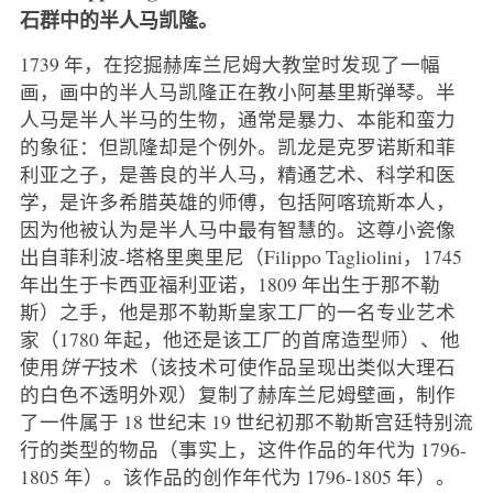
石群中的半人马凯隆。
1739 年，在挖掘赫库兰尼姆大教堂时发现了一幅
画，画中的半人马凯隆正在教小阿基里斯弹琴。半
人马是半人半马的生物，通常是暴力、本能和蛮力
的象征：但凯隆却是个例外。凯龙是克罗诺斯和菲
利亚之子，是善良的半人马，精通艺术、科学和医
学，是许多希腊英雄的师傅，包括阿喀琉斯本人，
因为他被认为是半人马中最有智慧的。这尊小瓷像
出自菲利波-塔格里奥里尼（Filippo Tagliolini，1745
年出生于卡西亚福利亚诺，1809 年出生于那不勒
斯）之手，他是那不勒斯皇家工厂的一名专业艺术
家（1780 年起，他还是该工厂的首席造型师）、他
使用
饼干
技术（该技术可使作品呈现出类似大理石
的白色不透明外观）复制了赫库兰尼姆壁画，制作
了一件属于 18 世纪末 19 世纪初那不勒斯宫廷特别流
行的类型的物品（事实上，这件作品的年代为 1796-
1805 年）。该作品的创作年代为 1796-1805 年）。