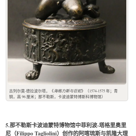
古列尔莫-德拉波尔塔，《
海格力斯与巨蛇
》（1574-1575 年；青
铜，高 96 厘米；那不勒斯，卡波迪蒙特博斯科博物馆）
5.那不勒斯卡波迪蒙特博物馆中菲利波-塔格里奥里
尼（Filippo Tagliolini）创作的阿喀琉斯与凯隆大理