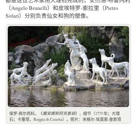
（Angelo Brunelli）和皮埃特罗-索拉里（Pietro
Solari）分别负责仙女和狗的塑像。
保罗-佩尔西科，《
戴安娜和阿克泰翁
》，细节（1773 年；大理
石；卡塞塔，Reggia di Caserta）。照片：米格尔-埃莫索-奎斯塔