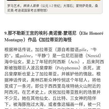
罗马艺术，
狮身人面像
（公元 1-2 世纪；大理石；蒙特萨奇奥，桑
尼奥-考迪诺国家考古博物馆）
9.那不勒斯王宫的埃利-奥诺雷-蒙塔尼（Elie Honoré
Montagny）作品《加拉蒂亚的海怪
根据神话传说，加拉蒂亚（源自希腊语
gála
，“牛
奶”，或
galéne
，“平静”）是一位尼厄丽德（Nereid）
海中仙女，爱上了年轻的阿西斯（Acis），后来阿西
斯被独眼巨人波吕斐摩斯（Polyphemus）杀死，波
吕斐摩斯也爱上了加拉蒂亚，并嫉妒他的情敌。根
据神话传说，奥林匹斯众神怜悯这个年轻人，将他
变成了一条河，即位于西西里岛埃特纳火山附近的
阿西河。在艺术史上，庆祝加拉蒂亚胜利的场景并
不少见，她在其他仙女、丘比特、三女神的陪伴
下，被海豚拖过大海，或者像这幅画一样，被一只