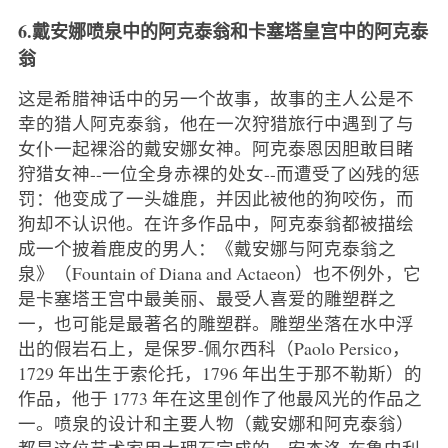
6.戴安娜喷泉中的阿克泰翁和卡塞塔皇宫中的阿克泰
翁
这是希腊神话中的另一个故事，故事的主人公是不
幸的猎人阿克泰翁，他在一次狩猎旅行中遇到了与
女仆一起裸浴的戴安娜女神。阿克泰恩因胆敢目睹
狩猎女神--一位全身赤裸的处女--而遭受了凶残的惩
罚：他变成了一头雄鹿，并因此被他的狗咬伤，而
狗却不认识他。在许多作品中，阿克泰翁都被描绘
成一个披着鹿皮的男人：《戴安娜与阿克泰翁之
泉》（Fountain of Diana and Actaeon）也不例外，它
是卡塞塔王宫中最美丽、最受人喜爱的雕塑群之
一，也可能是最著名的雕塑群。雕塑坐落在水中浮
出的假岩石上，是保罗-佩尔西科（Paolo Persico，
1729 年出生于索伦托，1796 年出生于那不勒斯）的
作品，他于 1773 年在这里创作了他最风光的作品之
一。喷泉的设计和主要人物（戴安娜和阿克泰翁）
都是这位艺术家用大理石完成的，安杰洛-布鲁内利