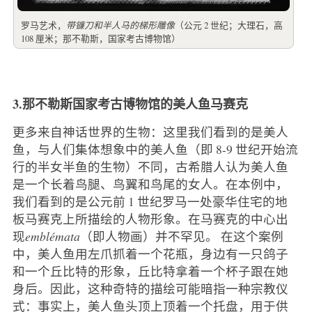
罗马艺术，
带镰刀和半人马的梯形雕像
（公元 2 世纪；大理石，高
108 厘米；那不勒斯，国家考古博物馆）
3.那不勒斯国家考古博物馆的美人鱼马赛克
更多来自神话世界的生物：这里我们看到的是美人
鱼，与人们集体想象中的美人鱼（即 8-9 世纪开始流
行的半女半鱼的生物）不同，古希腊人认为美人鱼
是一个长着鸟腿、鸟翼和鸟尾的女人。在本例中，
我们看到的是公元前 1 世纪罗马一处豪华住宅的地
板马赛克上所描绘的人物形象。在马赛克的中心出
现
emblémata
（即人物画）并不罕见。 在这个案例
中，美人鱼用左爪抓着一个花瓶，身边有一只鸽子
和一个丘比特的形象，丘比特拿着一个杯子跟在她
身后。因此，这种奇特的描绘可能暗指一种宗教仪
式：事实上，美人鱼头顶上顶着一个托盘，用于供