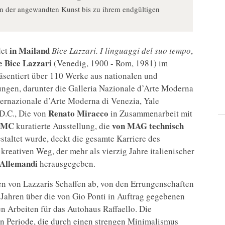
en der angewandten Kunst bis zu ihrem endgültigen
in Mailand
det
Bice Lazzari.
I linguaggi del suo tempo
,
Bice Lazzari
ie
(Venedig, 1900 - Rom, 1981) im
äsentiert über 110 Werke aus nationalen und
ngen, darunter die Galleria Nazionale d’Arte Moderna
ternazionale d’Arte Moderna di Venezia, Yale
Renato
Miracco
 D.C., Die von
in Zusammenarbeit mit
AMC
von MAG technisch
kuratierte Ausstellung, die
staltet wurde, deckt die gesamte Karriere des
kreativen Weg, der mehr als vierzig Jahre italienischer
Allemandi
herausgegeben.
en von Lazzaris Schaffen ab, von den Errungenschaften
Jahren über die von Gio Ponti in Auftrag gegebenen
n Arbeiten für das Autohaus Raffaello. Die
ten Periode, die durch einen strengen Minimalismus