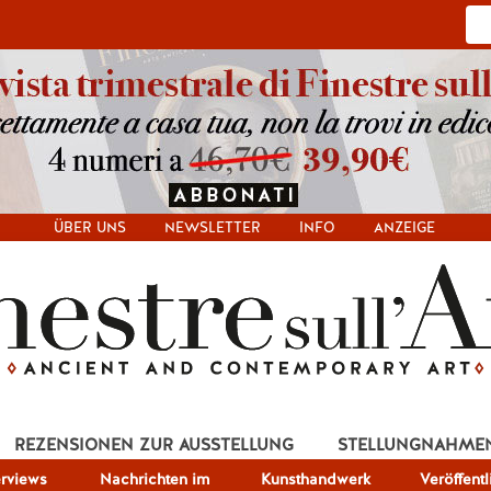
ÜBER UNS
NEWSLETTER
INFO
ANZEIGE
REZENSIONEN ZUR AUSSTELLUNG
STELLUNGNAHME
erviews
Nachrichten im
Kunsthandwerk
Veröffent