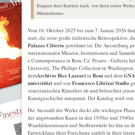
Etappen ihrer Karriere nach, von ihren ersten Werk
Minimalismus.
Vom 16. Oktober 2025 bis zum 7. Januar 2026 fin
statt, die erste große italienische Retrospektive, d
Palazzo Citterio
gewidmet ist. Die Ausstellung pr
internationalen Museen, Institutionen und Sammlu
e Contemporanea in Rom, Ca’ Pesaro - Galleria In
University, The Phillips Collection in Washington
Archivio Bice Lazzari
Rom
GN
dem
in
und dem
unterstützt
Francesco Librizzi Studio
und von
ge
venezianischen Künstlers ab und beleuchtet einen 
Kunstgeschichte umspannt. Der Katalog wird von
Die Auswahl der Werke deckt alle wichtigen Phas
der angewandten Kunst in den 1930er und 1940er 
Wanddekorationen und Stoffentwürfe bis hin zu de
Entwicklung ihrer Forschung gipfelt in ihrer letz