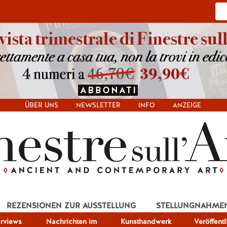
ÜBER UNS
NEWSLETTER
INFO
ANZEIGE
REZENSIONEN ZUR AUSSTELLUNG
STELLUNGNAHME
erviews
Nachrichten im
Kunsthandwerk
Veröffent