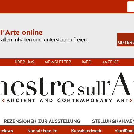
ÜBER UNS
NEWSLETTER
INFO
ANZEIGE
REZENSIONEN ZUR AUSSTELLUNG
STELLUNGNAHME
erviews
Nachrichten im
Kunsthandwerk
Veröffent