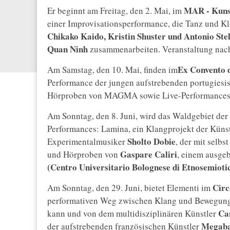
MAR - Kun
Er beginnt am Freitag, den 2. Mai, im
einer Improvisationsperformance, die Tanz und Kl
Chikako Kaido, Kristin Shuster und Antonio Stel
Quan Ninh
zusammenarbeiten. Veranstaltung nac
Ex Convento 
Am Samstag, den 10. Mai, finden im
Performance der jungen aufstrebenden portugiesi
Hörproben von MAGMA sowie Live-Performances 
Am Sonntag, den 8. Juni, wird das Waldgebiet der
Performances: Lamina, ein Klangprojekt der Küns
Sholto Dobie
Experimentalmusiker
, der mit selbs
Gaspare Caliri
und Hörproben von
, einem ausge
(Centro Universitario Bolognese di Etnosemioti
Circ
Am Sonntag, den 29. Juni, bietet Elementi im
performativen Weg zwischen Klang und Bewegung
Ca
kann und von dem multidisziplinären Künstler
Megaba
der aufstrebenden französischen Künstler