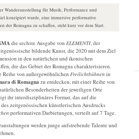
r Wanderausstellung für Musik, Performance und
iel konzipiert wurde, eine immersive performative
n der Romagna zu schaffen, steht kurz vor dem Start.
GMA
die sechste Ausgabe von
ELEMENTI
, der
itgenössische bildende Kunst, die 2020 mit dem Ziel
mension in den natürlichen und ikonischen
ffen, die das Gebiet der Romagna charakterisieren.
ine Reihe von außergewöhnlichen
Freilichtbühnen
in
gnara di Romagna
zu entdecken, mit einer Reihe von
natürlichen Besonderheiten der jeweiligen Orte
igt ihr interdisziplinäres Format, das auf die
 des zeitgenössischen künstlerischen Ausdrucks
schen
performativen Darbietungen, verteilt auf 7 Tage.
ranstaltungen werden junge aufstrebende Talente und
nehmen.