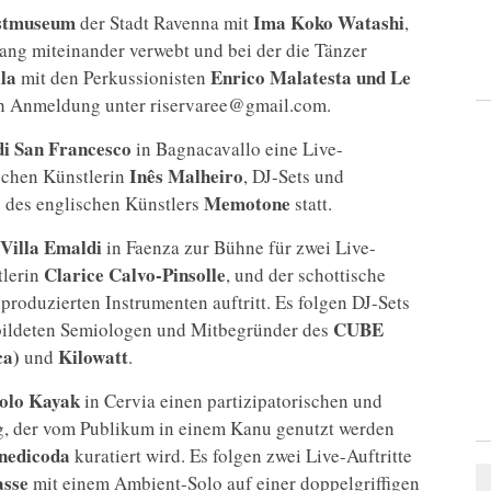
stmuseum
Ima Koko Watashi
der Stadt Ravenna mit
,
ang miteinander verwebt und bei der die Tänzer
la
Enrico Malatesta und Le
mit den Perkussionisten
h Anmeldung unter riservaree@gmail.com.
di San Francesco
in Bagnacavallo eine Live-
Inês Malheiro
schen Künstlerin
, DJ-Sets und
Memotone
des englischen Künstlers
statt.
Villa Emaldi
in Faenza zur Bühne für zwei Live-
Clarice Calvo-Pinsolle
tlerin
, und der schottische
t produzierten Instrumenten auftritt. Es folgen DJ-Sets
CUBE
bildeten Semiologen und Mitbegründer des
ca)
Kilowatt
und
.
olo Kayak
in Cervia einen partizipatorischen und
, der vom Publikum in einem Kanu genutzt werden
nedicoda
kuratiert wird. Es folgen zwei Live-Auftritte
sse
mit einem Ambient-Solo auf einer doppelgriffigen