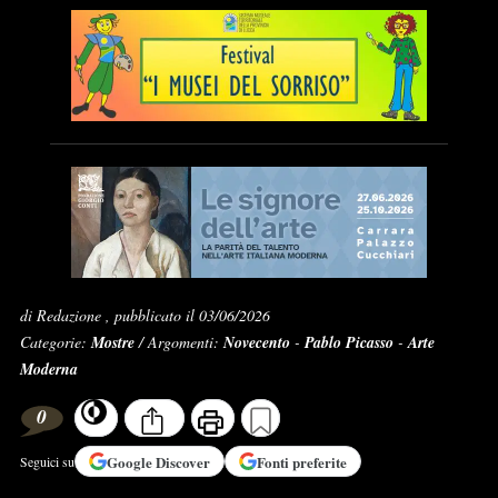
di Redazione , pubblicato il 03/06/2026
Categorie:
Mostre
/ Argomenti:
Novecento
-
Pablo Picasso
-
Arte
Moderna
0
Google
Discover
Fonti preferite
Seguici su