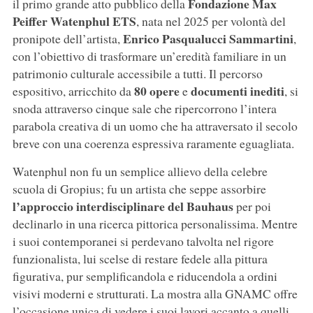
Fondazione Max
il primo grande atto pubblico della
Peiffer Watenphul ETS
, nata nel 2025 per volontà del
Enrico Pasqualucci Sammartini
pronipote dell’artista,
,
con l’obiettivo di trasformare un’eredità familiare in un
patrimonio culturale accessibile a tutti. Il percorso
80 opere
documenti inediti
espositivo, arricchito da
e
, si
snoda attraverso cinque sale che ripercorrono l’intera
parabola creativa di un uomo che ha attraversato il secolo
breve con una coerenza espressiva raramente eguagliata.
Watenphul non fu un semplice allievo della celebre
scuola di Gropius; fu un artista che seppe assorbire
l’approccio interdisciplinare del Bauhaus
per poi
declinarlo in una ricerca pittorica personalissima. Mentre
i suoi contemporanei si perdevano talvolta nel rigore
funzionalista, lui scelse di restare fedele alla pittura
figurativa, pur semplificandola e riducendola a ordini
visivi moderni e strutturati. La mostra alla GNAMC offre
l’occasione unica di vedere i suoi lavori accanto a quelli