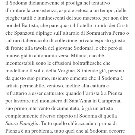
il Sodoma diciannovenne si prodiga nel tentativo
d’imitare la consistenza, aspra e setosa a un tempo, delle
pieghe tattili e luminescenti del suo maestro, per non dire
poi del Battista, che pare quasi il fratello timido dei Cristi
che Spanzotti dipinge sull’altarolo di Sommariva Perno o
sul raro tabernacolo di collezione privata esposto giusto
di fronte alla tavola del giovane Sodoma), e che però si
muove già in autonomia verso Milano, dacché
incontestabili sono le effusioni boltraffiesche che
modellano il volto della Vergine. S’intende già, persino
da questo suo primo, insicuro cimento che il Sodoma è
artista permeabile, ventoso, incline alla cattura e
refrattario a esser catturato: quando l’artista è a Pienza
per lavorare nel monastero di Sant’Anna in Camprena,
suo primo intervento documentato, è già un artista
completamente diverso rispetto al Sodoma di quella
Sacra Famiglia
. Tutto quello ch’è accaduto prima di
Pienza è un problema, tutto quel che al Sodoma occorre