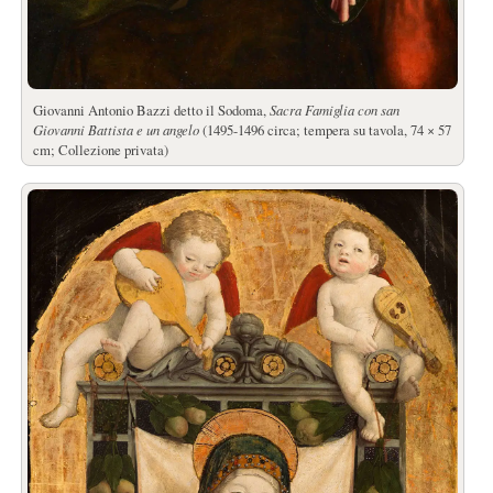
Giovanni Antonio Bazzi detto il Sodoma,
Sacra Famiglia con san
Giovanni Battista e un angelo
(1495-1496 circa; tempera su tavola, 74 × 57
cm; Collezione privata)