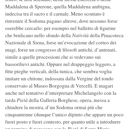
Maddalena di Sperone, quella Maddalena ambigua,
indecisa tra il sacro e il carnale. Meno scontato è
rinvenire il Sodoma pagano altrove, dove nessuno forse
oserebbe cercarlo: per esempio nel balletto di figurine
che brulicano nello sfondo della
Natività
della Pinacoteca
Nazionale di Siena, forse un’evocazione del corteo dei
magi, forse un congresso di filosofi antichi, d’antenati,
simile a quelle processioni che si vedevano sui
bassorilievi antichi. Oppure nel drappeggio leggero, a
fitte pieghe verticali, della tunica, che sembra voglia
imitare un chitone, indossata dalla Vergine del tondo
conservato al Museo Borgogna di Vercelli. E magari
anche nel tentativo d’interpretare Michelangelo con la
tarda
Pietà
della Galleria Borghese, opera, messa a
chiudere la mostra, d’un Sodoma ormai più che
cinquantenne (dunque l’unico dipinto che appare un poco
fuori posto e fuori contesto, per quanto utile a introdurre
un termine di paragone con la
Pietà
di Santa Maria