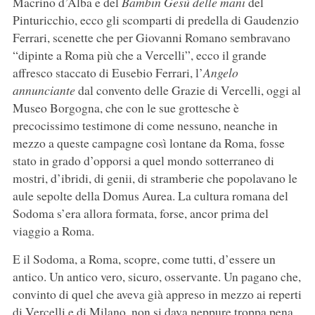
Macrino d’Alba e del
Bambin Gesù delle mani
del
Pinturicchio, ecco gli scomparti di predella di Gaudenzio
Ferrari, scenette che per Giovanni Romano sembravano
“dipinte a Roma più che a Vercelli”, ecco il grande
affresco staccato di Eusebio Ferrari, l’
Angelo
annunciante
dal convento delle Grazie di Vercelli, oggi al
Museo Borgogna, che con le sue grottesche è
precocissimo testimone di come nessuno, neanche in
mezzo a queste campagne così lontane da Roma, fosse
stato in grado d’opporsi a quel mondo sotterraneo di
mostri, d’ibridi, di genii, di stramberie che popolavano le
aule sepolte della Domus Aurea. La cultura romana del
Sodoma s’era allora formata, forse, ancor prima del
viaggio a Roma.
E il Sodoma, a Roma, scopre, come tutti, d’essere un
antico. Un antico vero, sicuro, osservante. Un pagano che,
convinto di quel che aveva già appreso in mezzo ai reperti
di Vercelli e di Milano, non si dava neppure troppa pena