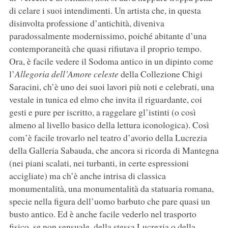
di celare i suoi intendimenti. Un artista che, in questa
disinvolta professione d’antichità, diveniva
paradossalmente modernissimo, poiché abitante d’una
contemporaneità che quasi rifiutava il proprio tempo.
Ora, è facile vedere il Sodoma antico in un dipinto come
l’
Allegoria dell’Amore celeste
della Collezione Chigi
Saracini, ch’è uno dei suoi lavori più noti e celebrati, una
vestale in tunica ed elmo che invita il riguardante, coi
gesti e pure per iscritto, a raggelare gl’istinti (o così
almeno al livello basico della lettura iconologica). Così
com’è facile trovarlo nel teatro d’avorio della Lucrezia
della Galleria Sabauda, che ancora si ricorda di Mantegna
(nei piani scalati, nei turbanti, in certe espressioni
accigliate) ma ch’è anche intrisa di classica
monumentalità, una monumentalità da statuaria romana,
specie nella figura dell’uomo barbuto che pare quasi un
busto antico. Ed è anche facile vederlo nel trasporto
fisico, se non sensuale, della stessa Lucrezia o della