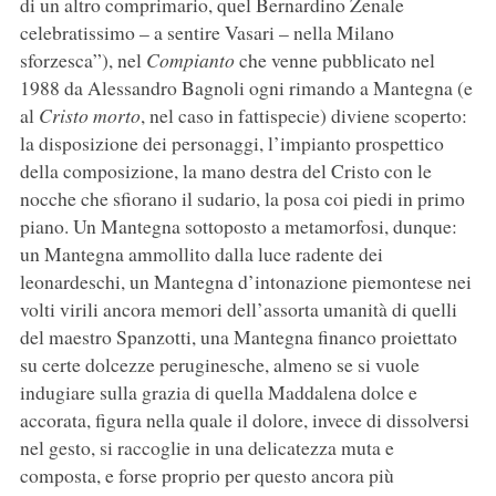
di un altro comprimario, quel Bernardino Zenale
celebratissimo – a sentire Vasari – nella Milano
sforzesca”), nel
Compianto
che venne pubblicato nel
1988 da Alessandro Bagnoli ogni rimando a Mantegna (e
al
Cristo morto
, nel caso in fattispecie) diviene scoperto:
la disposizione dei personaggi, l’impianto prospettico
della composizione, la mano destra del Cristo con le
nocche che sfiorano il sudario, la posa coi piedi in primo
piano. Un Mantegna sottoposto a metamorfosi, dunque:
un Mantegna ammollito dalla luce radente dei
leonardeschi, un Mantegna d’intonazione piemontese nei
volti virili ancora memori dell’assorta umanità di quelli
del maestro Spanzotti, una Mantegna financo proiettato
su certe dolcezze peruginesche, almeno se si vuole
indugiare sulla grazia di quella Maddalena dolce e
accorata, figura nella quale il dolore, invece di dissolversi
nel gesto, si raccoglie in una delicatezza muta e
composta, e forse proprio per questo ancora più