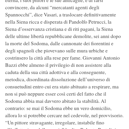
eterna, i suoi pittori e le sue anticaglie, e di farsi
convincere, da alcuni “mercatanti agenti degli
Spannocchi”, dice Vasari, a traslocare definitivamente
nella Siena ricca e disperata di Pandolfo Petrucci, la
Siena d’osservanza cristiana e di riti pagani, la Siena
delle ultime libertà repubblicane demolite, sei anni dopo
la morte del Sodoma, dalle cannonate dei fiorentini e
degli spagnoli che piovevano sulle mura urbiche e
costrinsero la città alla rese per fame. Giovanni Antonio
Bazzi ebbe almeno il privilegio di non assistere alla
caduta della sua città adottiva e alla conseguente,
metodica, disordinata dissoluzione dell’universo di
consuetudini entro cui era stato abituato a respirare, ma
non si può neppure esser così certi del fatto che il
Sodoma abbia mai davvero abitato la stabilità. Al
contrario: se mai il Sodoma ebbe un vero domicilio,
allora lo si potrebbe cercare nel cedevole, nel provvisorio.
“Un pittore stravagante, irregolare, instabile fino