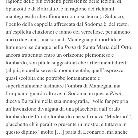
ragione delle più evidenti persistenze delle lezioni di
Spanzotti e di Boltraffio, e in ragione dei richiami
mantegneschi che affiorano con insistenza (a Subiaco,
l’oculo della cappella affrescata dal Sodoma è, del resto,
un’esplicita citazione) e fanno del vercellese, per almeno
uno o due anni, una sorta di Mantegna più morbido e
luminoso: se dunque nella
Pietà
di Santa Maria dell’Orto,
ancora trattenuta entro un orizzonte piemontese e
lombardo, son più le suggestioni che i riferimenti diretti
(al più, è quella severità monumentale, quell’asprezza
quasi scolpita che potrebbe lontanamente e
superficialmente insinuare l’ombra di Mantegna, ma
l’impianto guarda altrove: il Sodoma, in questa
Pietà
,
diceva Bartalini nella sua monografia, “volle far propria
un’invenzione divulgata da una placchetta dall’orafo
lombardo dell’orafo lombardo che si firmava ‘Moderno’”,
placchetta ch’è peraltro presente in mostra, e tuttavia in
questo dipinto “molto […] parla di Leonardo, ma anche