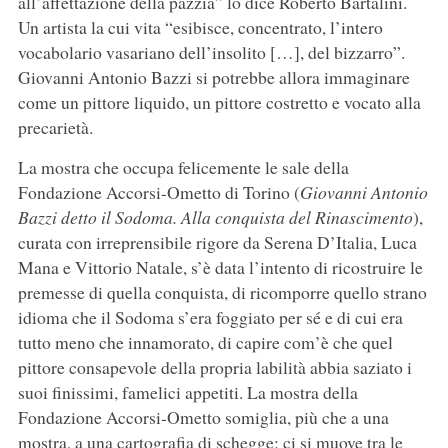
all’affettazione della pazzia” lo dice Roberto Bartalini.
Un artista la cui vita “esibisce, concentrato, l’intero
vocabolario vasariano dell’insolito […], del bizzarro”.
Giovanni Antonio Bazzi si potrebbe allora immaginare
come un pittore liquido, un pittore costretto e vocato alla
precarietà.
La mostra che occupa felicemente le sale della
Fondazione Accorsi-Ometto di Torino (
Giovanni Antonio
Bazzi detto il Sodoma. Alla conquista del Rinascimento
),
curata con irreprensibile rigore da Serena D’Italia, Luca
Mana e Vittorio Natale, s’è data l’intento di ricostruire le
premesse di quella conquista, di ricomporre quello strano
idioma che il Sodoma s’era foggiato per sé e di cui era
tutto meno che innamorato, di capire com’è che quel
pittore consapevole della propria labilità abbia saziato i
suoi finissimi, famelici appetiti. La mostra della
Fondazione Accorsi-Ometto somiglia, più che a una
mostra, a una cartografia di schegge: ci si muove tra le