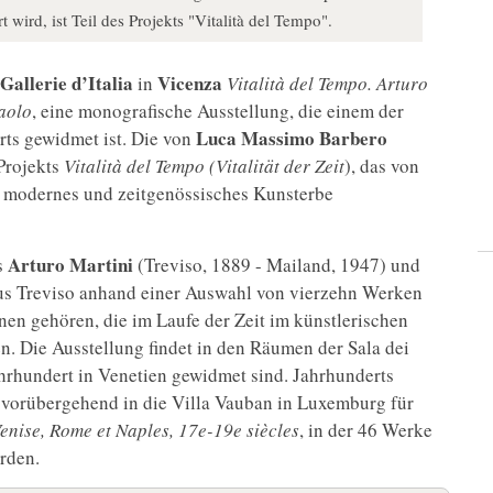
wird, ist Teil des Projekts "Vitalità del Tempo".
Gallerie d’Italia
Vicenza
in
Vitalità del Tempo. Arturo
aolo
, eine monografische Ausstellung, die einem der
Luca Massimo Barbero
ts gewidmet ist. Die von
 Projekts
Vitalità del Tempo (Vitalität der Zeit
), das von
n modernes und zeitgenössisches Kunsterbe
Arturo Martini
s
(Treviso, 1889 - Mailand, 1947) und
aus Treviso anhand einer Auswahl von vierzehn Werken
en gehören, die im Laufe der Zeit im künstlerischen
 Die Ausstellung findet in den Räumen der Sala dei
ahrhundert in Venetien gewidmet sind. Jahrhunderts
t vorübergehend in die Villa Vauban in Luxemburg für
Venise, Rome et Naples, 17e-19e siècles
, in der 46 Werke
rden.