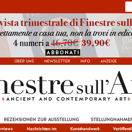
ÜBER UNS
NEWSLETTER
INFO
ANZEIGE
REZENSIONEN ZUR AUSSTELLUNG
STELLUNGNAHME
erviews
Nachrichten im
Kunsthandwerk
Veröffent