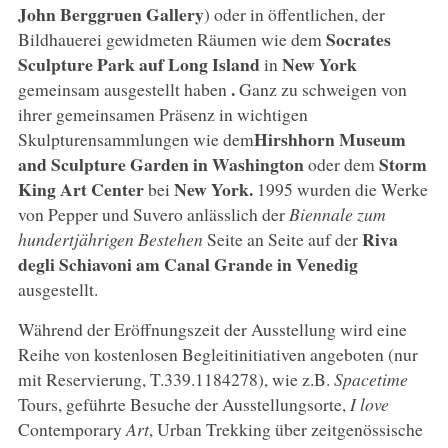
John Berggruen Gallery
) oder in öffentlichen, der
Socrates
Bildhauerei gewidmeten Räumen wie dem
Sculpture Park auf Long Island
New York
in
.
gemeinsam ausgestellt haben
Ganz zu schweigen von
ihrer gemeinsamen Präsenz in wichtigen
Hirshhorn Museum
Skulpturensammlungen wie dem
and Sculpture Garden in Washington
Storm
oder dem
King Art Center
New York.
bei
1995 wurden die Werke
von Pepper und Suvero anlässlich der
Biennale zum
Riva
hundertjährigen Bestehen
Seite an Seite auf der
degli Schiavoni am Canal Grande in Venedig
ausgestellt.
Während der Eröffnungszeit der Ausstellung wird eine
Reihe von kostenlosen Begleitinitiativen angeboten (nur
mit Reservierung, T.339.1184278), wie z.B.
Spacetime
Tours, geführte Besuche der Ausstellungsorte,
I love
Contemporary
Art
, Urban Trekking über zeitgenössische