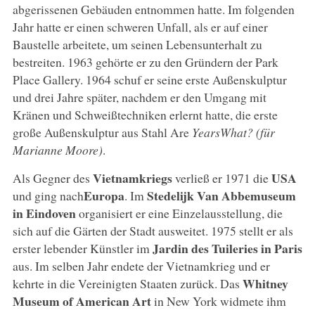
abgerissenen Gebäuden entnommen hatte. Im folgenden
Jahr hatte er einen schweren Unfall, als er auf einer
Baustelle arbeitete, um seinen Lebensunterhalt zu
bestreiten. 1963 gehörte er zu den Gründern der Park
Place Gallery. 1964 schuf er seine erste Außenskulptur
und drei Jahre später, nachdem er den Umgang mit
Kränen und Schweißtechniken erlernt hatte, die erste
große Außenskulptur aus Stahl Are
YearsWhat? (für
Marianne Moore)
.
Vietnamkriegs
USA
Als Gegner des
verließ er 1971 die
Europa
Stedelijk Van Abbemuseum
und ging nach
. Im
in Eindoven
organisiert er eine Einzelausstellung, die
sich auf die Gärten der Stadt ausweitet. 1975 stellt er als
Jardin des Tuileries in Paris
erster lebender Künstler im
aus. Im selben Jahr endete der Vietnamkrieg und er
Whitney
kehrte in die Vereinigten Staaten zurück. Das
Museum of American Art
in New York widmete ihm