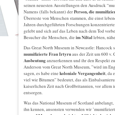
seinen neuesten Ausstellungen den Ausdruck “mumi
Person, die mumifizie
Namens (falls bekannt) der
Überreste von Menschen stammen, die einst leben
Jahren durchgeführten Forschungen konzentrierten
gelebt und sich auf das Leben nach dem Tod vorber
im Niltal
Besucher die Menschen, die
lebten, nähe
Das Great North Museum in Newcastle: Hancock sa
mumifizierte Frau Irtyru
aus der Zeit um 600 v.
Ausbeutung
anzuerkennen und ihr den Respekt zu 
Anderson vom Great North Museum, ”wird im Engl
koloniale Vergangenheit
sagen, es habe eine
, da 
viel wie Bitumen” bedeutet, das als Einbalsamie
kaiserlichen Zeit nach Großbritannien, vor allem i
entsorgen.
Was das National Museum of Scotland anbelangt, 
ihn kennen, ansonsten verwenden wir ’mumifiziert