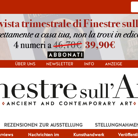
ÜBER UNS
NEWSLETTER
INFO
ANZEIGE
REZENSIONEN ZUR AUSSTELLUNG
STELLUNGNAHME
erviews
Nachrichten im
Kunsthandwerk
Veröffent