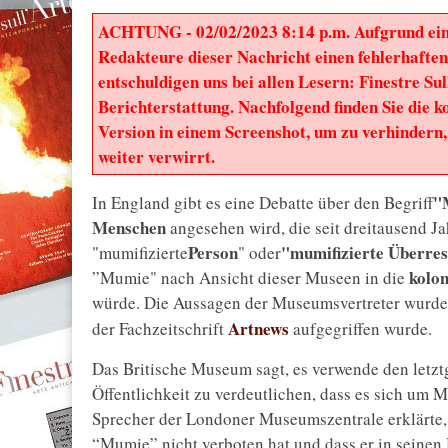
ACHTUNG - 02/02/2023 8:14 p.m. Aufgrund ein
Redakteure dieser Nachricht einen fehlerhaften
entschuldigen uns bei allen Lesern: Finestre Su
Berichterstattung. Nachfolgend finden Sie die k
Version in einem Screenshot, um zu verhindern,
weiter verwirrt.
"
In England gibt es eine Debatte über den Begriff
Menschen
angesehen wird, die seit dreitausend J
Person
"mumifizierte Überres
"mumifizierte
" oder
kolon
”Mumie" nach Ansicht dieser Museen in die
würde. Die Aussagen der Museumsvertreter wurd
Artnews
der Fachzeitschrift
aufgegriffen wurde.
Das Britische Museum sagt, es verwende den letzt
Öffentlichkeit zu verdeutlichen, dass es sich um 
Sprecher der Londoner Museumszentrale erklärte
“Mumie” nicht verboten hat und dass er in seinen 