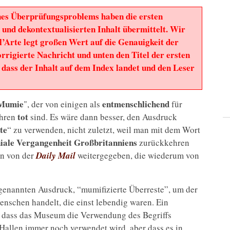
es Überprüfungsproblems haben die ersten
 und dekontextualisierten Inhalt übermittelt. Wir
ll’Arte legt großen Wert auf die Genauigkeit der
orrigierte Nachricht und unten den Titel der ersten
 dass der Inhalt auf dem Index landet und den Leser
Mumie
entmenschlichend
", der von einigen als
für
tot
ahren
sind. Es wäre dann besser, den Ausdruck
te
“ zu verwenden, nicht zuletzt, weil man mit dem Wort
iale Vergangenheit Großbritanniens
zurückkehren
en von der
Daily Mail
weitergegeben, die wiederum von
genannten Ausdruck, “mumifizierte Überreste”, um der
Menschen handelt, die einst lebendig waren. Ein
, dass das Museum die Verwendung des Begriffs
Hallen immer noch verwendet wird, aber dass es in