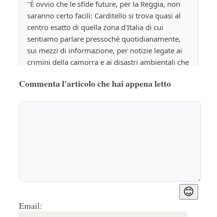
"È ovvio che le sfide future, per la Reggia, non 
saranno certo facili: Carditello si trova quasi al 
centro esatto di quella zona d'Italia di cui 
sentiamo parlare pressoché quotidianamente, 
sui mezzi di informazione, per notizie legate ai 
crimini della camorra e ai disastri ambientali che 
la popolazione da troppo tempo subisce. Ma la 
Commenta l'articolo che hai appena letto
Reggia di Carditello potrebbe rappresentare una 
speranza: la speranza che lo Stato riesca a 
ripulire il territorio da tutto ciò che lo ha 
danneggiato, e per cambiare la mentalità non si 
può che partire della cultura."
Questo periodo mi lascia un po' perplessa, per 
come lo leggo io è sicuramente indice di una 
mentalità retrogada che crede ancora alle 
immagini che passano in tv (immagini che 
😊
mostrano notizie spesso veicolate a proprio uso 
Email:
e consumo) e non cerca invece di andare oltre e 