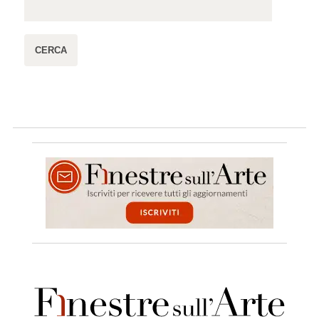
Massimo Bray al ministero, le cose possano 
veramente cambiare. E immagino che questa sia 
una speranza che condividi anche tu.  
Rispondi
🤍
0
4.
Lisa Miele
13/01/2014, 13:30
Cosa può il ministro contro discariche di 
'interesse nazionale'? Li la comanda l'esercito
Rispondi
🤍
0