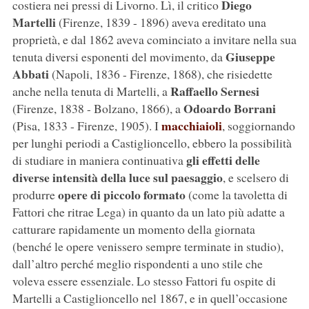
Diego
costiera nei pressi di Livorno. Lì, il critico
Martelli
(Firenze, 1839 - 1896) aveva ereditato una
proprietà, e dal 1862 aveva cominciato a invitare nella sua
Giuseppe
tenuta diversi esponenti del movimento, da
Abbati
(Napoli, 1836 - Firenze, 1868), che risiedette
Raffaello Sernesi
anche nella tenuta di Martelli, a
Odoardo Borrani
(Firenze, 1838 - Bolzano, 1866), a
macchiaioli
(Pisa, 1833 - Firenze, 1905). I
, soggiornando
per lunghi periodi a Castiglioncello, ebbero la possibilità
gli effetti delle
di studiare in maniera continuativa
diverse intensità della luce sul paesaggio
, e scelsero di
opere di piccolo formato
produrre
(come la tavoletta di
Fattori che ritrae Lega) in quanto da un lato più adatte a
catturare rapidamente un momento della giornata
(benché le opere venissero sempre terminate in studio),
dall’altro perché meglio rispondenti a uno stile che
voleva essere essenziale. Lo stesso Fattori fu ospite di
Martelli a Castiglioncello nel 1867, e in quell’occasione