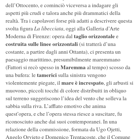
dell’Ottocento, e cominciò viceversa a indagare gli
aspetti più crudi e talora anche più drammatici della
realtà. Tra i capolavori forse più adatti a descrivere questa
svolta figura
La libecciata
, oggi alla Galleria d’Arte
taglio orizzontale
Moderna di Firenze: opera dal
e
costruita sulle linee orizzontali
(si tratterà d’una
costante, a partire dagli anni Ottanta), ci presenta un
paesaggio marittimo, presumibilmente maremmano
Maremma
(Fattori si recò spesso in
al tempo) scosso da
tamerici
una bufera: le
sulla sinistra vengono
mare è increspato
violentemente piegate, il
, gli arbusti si
muovono, piccoli tocchi di colore distribuiti in obliquo
sul terreno suggeriscono l’idea del vento che solleva la
sabbia sulla riva. L’afflato emotivo che anima
quest’opera, e che l’opera stessa riesce a suscitare, fu
riconosciuto anche dai suoi contemporanei. In una
relazione della commissione, formata da Ugo Ojetti,
Angelo Orvieto e Domenico Trentacoste, che il Comune