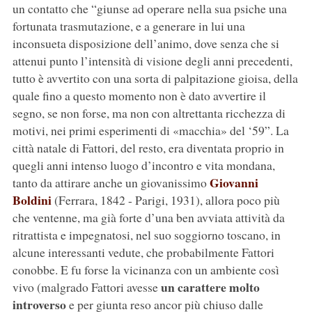
un contatto che “giunse ad operare nella sua psiche una
fortunata trasmutazione, e a generare in lui una
inconsueta disposizione dell’animo, dove senza che si
attenui punto l’intensità di visione degli anni precedenti,
tutto è avvertito con una sorta di palpitazione gioisa, della
quale fino a questo momento non è dato avvertire il
segno, se non forse, ma non con altrettanta ricchezza di
motivi, nei primi esperimenti di «macchia» del ‘59”. La
città natale di Fattori, del resto, era diventata proprio in
quegli anni intenso luogo d’incontro e vita mondana,
Giovanni
tanto da attirare anche un giovanissimo
Boldini
(Ferrara, 1842 - Parigi, 1931), allora poco più
che ventenne, ma già forte d’una ben avviata attività da
ritrattista e impegnatosi, nel suo soggiorno toscano, in
alcune interessanti vedute, che probabilmente Fattori
conobbe. E fu forse la vicinanza con un ambiente così
un carattere molto
vivo (malgrado Fattori avesse
introverso
e per giunta reso ancor più chiuso dalle