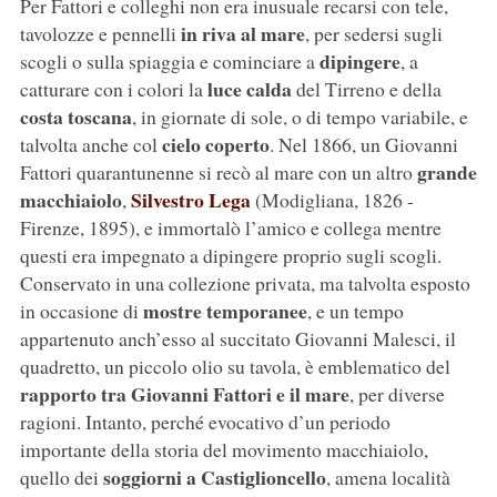
Per Fattori e colleghi non era inusuale recarsi con tele,
in riva al mare
tavolozze e pennelli
, per sedersi sugli
dipingere
scogli o sulla spiaggia e cominciare a
, a
luce calda
catturare con i colori la
del Tirreno e della
costa toscana
, in giornate di sole, o di tempo variabile, e
cielo coperto
talvolta anche col
. Nel 1866, un Giovanni
grande
Fattori quarantunenne si recò al mare con un altro
macchiaiolo
Silvestro Lega
,
(Modigliana, 1826 -
Firenze, 1895), e immortalò l’amico e collega mentre
questi era impegnato a dipingere proprio sugli scogli.
Conservato in una collezione privata, ma talvolta esposto
mostre temporanee
in occasione di
, e un tempo
appartenuto anch’esso al succitato Giovanni Malesci, il
quadretto, un piccolo olio su tavola, è emblematico del
rapporto tra Giovanni Fattori e il mare
, per diverse
ragioni. Intanto, perché evocativo d’un periodo
importante della storia del movimento macchiaiolo,
soggiorni a Castiglioncello
quello dei
, amena località