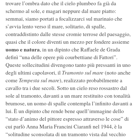
trovare l’ombra dato che il cielo plumbeo fa già da
schermo al sole, e magari neppure dal mare piatto:
semmai, siamo portati a focalizzarci sul marinaio che
s’avvia lento verso il mare, solitario, di spalle,
contraddistinto dalle stesse cromie terrose del paesaggio,
quasi che il colore diventi un mezzo per fondere assieme
uomo e natura
, in un dipinto che Raffaele de Grada
definì “una delle opere più courbettiane di Fattori”.
Queste sollecitudini divengono tanto più pressanti in uno
degli ultimi capolavori, il
Tramonto sul mare
(noto anche
come
Tempesta sul mare
), realizzato probabilmente a
cavallo tra i due secoli. Sotto un cielo reso rossastro dal
sole al tramonto, davanti a un mare restituito con tonalità
brumose, un uomo di spalle contempla l’infinito davanti a
lui. È un dipinto che rende bene quell’immagine dello
“stato d’animo del pittore espresso attraverso le cose” di
cui parlò Anna Maria Francini Ciaranfi nel 1944, è la
“solitudine sconsolata di un tramonto vista dal vecchio