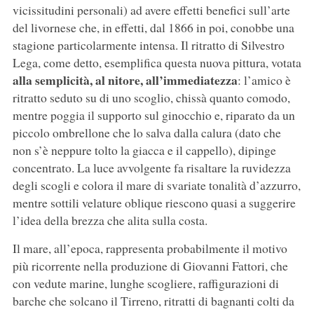
vicissitudini personali) ad avere effetti benefici sull’arte
del livornese che, in effetti, dal 1866 in poi, conobbe una
stagione particolarmente intensa. Il ritratto di Silvestro
Lega, come detto, esemplifica questa nuova pittura, votata
alla semplicità, al nitore, all’immediatezza
: l’amico è
ritratto seduto su di uno scoglio, chissà quanto comodo,
mentre poggia il supporto sul ginocchio e, riparato da un
piccolo ombrellone che lo salva dalla calura (dato che
non s’è neppure tolto la giacca e il cappello), dipinge
concentrato. La luce avvolgente fa risaltare la ruvidezza
degli scogli e colora il mare di svariate tonalità d’azzurro,
mentre sottili velature oblique riescono quasi a suggerire
l’idea della brezza che alita sulla costa.
Il mare, all’epoca, rappresenta probabilmente il motivo
più ricorrente nella produzione di Giovanni Fattori, che
con vedute marine, lunghe scogliere, raffigurazioni di
barche che solcano il Tirreno, ritratti di bagnanti colti da