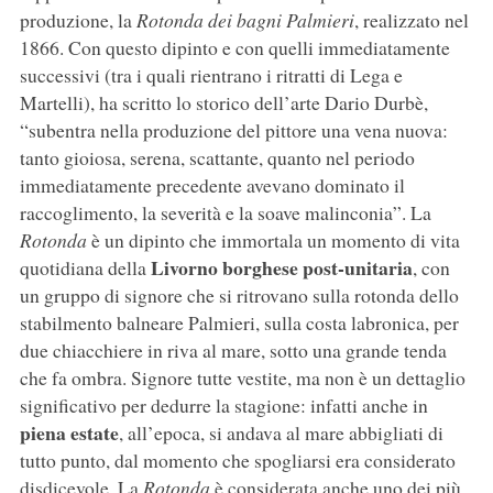
produzione, la
Rotonda dei bagni Palmieri
, realizzato nel
1866. Con questo dipinto e con quelli immediatamente
successivi (tra i quali rientrano i ritratti di Lega e
Martelli), ha scritto lo storico dell’arte Dario Durbè,
“subentra nella produzione del pittore una vena nuova:
tanto gioiosa, serena, scattante, quanto nel periodo
immediatamente precedente avevano dominato il
raccoglimento, la severità e la soave malinconia”. La
Rotonda
è un dipinto che immortala un momento di vita
Livorno borghese post-unitaria
quotidiana della
, con
un gruppo di signore che si ritrovano sulla rotonda dello
stabilmento balneare Palmieri, sulla costa labronica, per
due chiacchiere in riva al mare, sotto una grande tenda
che fa ombra. Signore tutte vestite, ma non è un dettaglio
significativo per dedurre la stagione: infatti anche in
piena estate
, all’epoca, si andava al mare abbigliati di
tutto punto, dal momento che spogliarsi era considerato
disdicevole. La
Rotonda
è considerata anche uno dei più