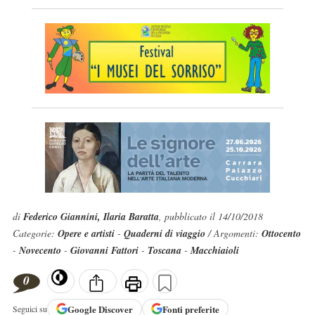
di
Federico Giannini, Ilaria Baratta
, pubblicato il 14/10/2018
Categorie:
Opere e artisti
-
Quaderni di viaggio
/ Argomenti:
Ottocento
-
Novecento
-
Giovanni Fattori
-
Toscana
-
Macchiaioli
0
Google
Discover
Fonti preferite
Seguici su