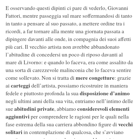
E osservando questi dipinti ci pare di vederlo, Giovanni
Fattori, mentre passeggia sul mare soffermandosi di tanto
in tanto a pensare al suo passato, a mettere ordine tra i
ricordi, a far tornare alla mente una giornata passata a
dipingere davanti alle onde, in compagnia dei suoi affetti
più cari. Il vecchio artista non avrebbe abbandonato
l’abitudine di concedersi un poco di riposo davanti al
mare di Livorno: e quando lo faceva, era come assalito da
una sorta di carezzevole malinconia che lo faceva sentire
mere congetture
come sollevato. Non si tratta di
: grazie
carteggi
ai
dell’artista, possiamo ricostruire in maniera
disposizione d’animo
fedele e piuttosto profonda la sua
negli ultimi anni della sua vita, entriamo nell’intimo delle
abitudini private
considerevoli elementi
sue
, abbiamo
aggiuntivi
per comprendere le ragioni per le quali nella
vecchi
fase estrema della sua carriera abbondino figure di
solitari
in contemplazione di qualcosa, che s’avviano