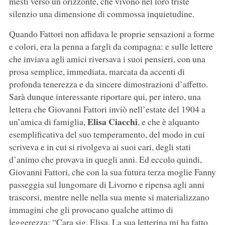
mesti verso un orizzonte, che vivono nel loro triste
silenzio una dimensione di commossa inquietudine.
Quando Fattori non affidava le proprie sensazioni a forme
e colori, era la penna a fargli da compagna: e sulle lettere
che inviava agli amici riversava i suoi pensieri, con una
prosa semplice, immediata, marcata da accenti di
profonda tenerezza e da sincere dimostrazioni d’affetto.
Sarà dunque interessante riportare qui, per intero, una
lettera che Giovanni Fattori inviò nell’estate del 1904 a
Elisa Ciacchi
un’amica di famiglia,
, e che è alquanto
esemplificativa del suo temperamento, del modo in cui
scriveva e in cui si rivolgeva ai suoi cari, degli stati
d’animo che provava in quegli anni. Ed eccolo quindi,
Giovanni Fattori, che con la sua futura terza moglie Fanny
passeggia sul lungomare di Livorno e ripensa agli anni
trascorsi, mentre nelle nella sua mente si materializzano
immagini che gli provocano qualche attimo di
leggerezza: “Cara sig. Elisa, La sua letterina mi ha fatto