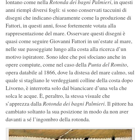
lontano come nella
Rotonda dei bagni Palmieri
, in questi
anni riempì diversi fogli: si sono conservati taccuini di
disegni che indicano chiaramente come la produzione di
Fattori, in questi anni, fosse fortemente votata alla
rappresentazione del mare. Osservare questi disegni è
quasi come seguire Giovanni Fattori in un’estate al mare,
nelle sue passeggiate lungo alla costa alla ricerca d’un
motivo ispiratore. Sono idee che poi sfociano anche in
opere compiute, come nel caso della
Punta del Romito
,
opera databile al 1866, dove la distesa del mare calmo, sul
quale si stagliano le verdeggianti colline della costa dopo
Livorno, è interrotta solo dal biancicare d’una vela che
solca le acque. È, peraltro, la stessa visuale che
s’apprezza dalla
Rotonda dei bagni Palmieri
. Il pittore ha
cambiato soltanto la sua posizione in modo da non aver
davanti a sé l’ingombro della rotonda.