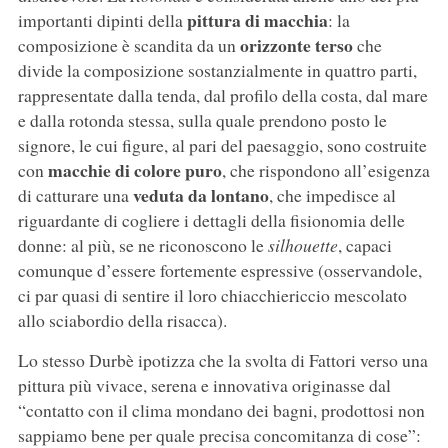
pittura di macchia
importanti dipinti della
: la
orizzonte terso
composizione è scandita da un
che
divide la composizione sostanzialmente in quattro parti,
rappresentate dalla tenda, dal profilo della costa, dal mare
e dalla rotonda stessa, sulla quale prendono posto le
signore, le cui figure, al pari del paesaggio, sono costruite
macchie di colore puro
con
, che rispondono all’esigenza
veduta da lontano
di catturare una
, che impedisce al
riguardante di cogliere i dettagli della fisionomia delle
donne: al più, se ne riconoscono le
silhouette
, capaci
comunque d’essere fortemente espressive (osservandole,
ci par quasi di sentire il loro chiacchiericcio mescolato
allo sciabordio della risacca).
Lo stesso Durbè ipotizza che la svolta di Fattori verso una
pittura più vivace, serena e innovativa originasse dal
“contatto con il clima mondano dei bagni, prodottosi non
sappiamo bene per quale precisa concomitanza di cose”: