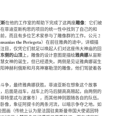
亚斯
雕像
在他的工作室的帮助下完成了这两座
：它们被
像在菲迪亚斯构思的项目的统一性中找到了自己的和
前，而且有多位艺术家参与了雕像群的工作。公元 2
ias the Periegeta
）在前往雅典的途中，详细描
人注目，仅凭它们就足以唤起人们对这座伟大神庙的回
东侧的山顶
雅典娜
在
上，雕像的设计意图是描绘
从宙斯
智慧女神的诞生，但已经遗失。两侧是见证雅典娜诞生
太阳神赫利俄斯和月亮神塞勒涅的雕像，他们驾驶着各
的斗争，最终雅典娜获胜。菲迪亚斯在想象这个故事
央，后面是战车，战车上的马后腿高高翘起，由两侧的
安菲特里忒与波塞冬），而其他神则跟随各自的队伍。
的卧像，象征阿提卡的两条河流，以暗示争夺之地。如
一些图画（传统上认为是法国驻奥斯曼帝国大使诺因特