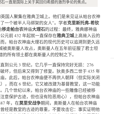
理石一直是国际上关于其回归希腊的激烈争论的焦点。
人和英国人聚集在雅典卫城上。他们是来见证从帕台农神
克里斯托弗-希钦
了一个被半人马绑架的女人”。学者
移走帕台农
大理石
始
神庙
的过程：最终，雅典娜神庙
雅典卫城
元前 432 年起就一直保存在
上高耸入云的
然而，帕台农神庙大理石的现代历史可以追溯到更久远
雅典城被奥斯曼人攻占，奥斯曼人在五年前征服了君士坦
，希腊的所有领土都在奥斯曼人的控制之下。
到公元 3 世纪，它几乎一直保持完好无损：276
坏，但后来又得到了修复。狄奥多西二世于 435 年
神庙，此后，帕台农神庙便不再供人朝拜（但实际关闭
年代），而在 6 世纪，它又被改建为基督教堂，这一功能
寺。几个世纪以来，帕台农神庙的一些雕像已经被移
不注意保护古迹，但也没有险恶用心），但帕台农神庙
莫里安战争
7 年，在
期间，奥斯曼人在帕台农神庙
座曾经是教堂的古迹的尊重，不要攻击它：事实证明他