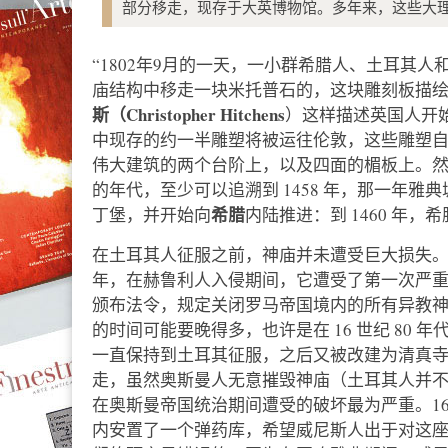
部分移走，现存于大英博物馆。多年来，这些大
“1802年9月的一天，一小群希腊人、土耳其
庙结构中移走一块米托普石的，这块雕刻板描绘
斯（Christopher Hitchens
）这样描述英国人开
中现存的约一半雕塑将被运往伦敦，这些雕塑自公
伟大建筑的两个台阶上，以及四面的楣板上。
的年代，至少可以追溯到 1458 年，那一年
希腊
丁堡，并开始向
内陆推进：到 1460 年
在土耳其人征服之前，神庙并未遭受巨大损失。直
年，在赫鲁利人入侵期间，它遭受了第一次严重破
颁布法令，规定关闭罗马帝国境内的所有异教
的时间可能要晚得多，也许是在 16 世纪 80 
一直保持到土耳其征服，之后又被改建为清真
走，虽然奥斯曼人无意摧毁神庙（土耳其人并
在奥斯曼帝国统治期间遭受的破坏最为严重。168
内安置了一个弹药库，希望威尼斯人出于对这