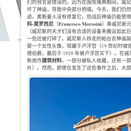
们的预言是错误的，因为在围攻雅典期间，威
坏了神庙，导致中央部分坍塌。今天，我们仍
迹。奥斯曼人没有修复它，但战后神庙仍能使
科-莫罗西尼
Francesco Morosini
（
）奉威尼斯
（威尼斯的天才们没有合适的设备来搬运如此
一些还被打碎了。威尼斯人移走的帕台农神庙装饰
是一个女性头像，现藏于卢浮宫（19 世纪时被
德伯爵，最后于 1928 年被卢浮宫买下）。
建筑材料
新用作
，一部分被私人收藏，还有一
片）。然而，即使在发生了这些事件之后，大