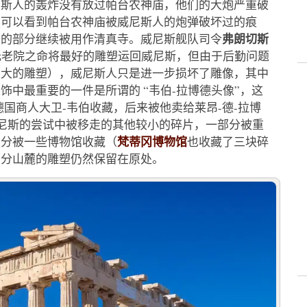
尼斯人的轰炸没有放过帕台农神庙，他们的大炮严重破
然可以看到帕台农神庙被威尼斯人的炮弹破坏过的痕
弗朗切斯
用的部分继续被用作清真寺。威尼斯舰队司令
元老院之命将最好的雕塑运回威尼斯，但由于后勤问题
巨大的雕塑），威尼斯人只是进一步损坏了雕像，其中
中最重要的一件是所谓的 “韦伯-拉博德头像”，这
德国商人大卫-韦伯收藏，后来被他卖给莱昂-德-拉博
在威尼斯的尝试中被移走的其他较小的碎片，一部分被重
梵蒂冈博物馆
部分被一些博物馆收藏（
也收藏了三块碎
部分山麓的雕塑仍然保留在原处。