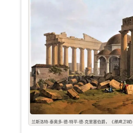
兰斯洛特-泰奥多-德-特平-德-克里塞伯爵，《
雅典卫城