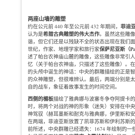
两座山墙的雕塑
菲迪
约在公元前 440 年至公元前 432 年期间，
希腊古典雕塑的伟大杰作
认为是
。虽然这些雕
谐，但它们还是以残缺不全的状态出现在我们面
保萨尼亚斯（Pausan
世纪，作家、地理学家和旅行家
述了帕台农神庙山麓的雕像，这些雕像非常引
忆（关于帕台农神庙，只描述了这些雕像）。
的头颅中诞生的神话：中央的群雕描绘的正是
的众神雕塑，但很难辨认。最后，两端分别是
自的战车，象征着故事发生的时间空间。
西侧的楣板
描绘了雅典娜与波塞冬争夺阿提卡
时，将两个对战的神的形象（迷失）安排在中
神驾驭（赫耳墨斯和耐克与雅典娜，伊里斯和
在两端，菲迪亚斯放置了凯菲苏斯和伊利苏斯
前所述，中央群雕已经遗失：1674 年绘制的