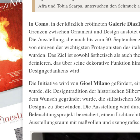
Afra und Tobia Scarpa, untersuchen den Schmuck al
Como
Galerie Diaz
In
, in der kürzlich eröffneten
Grenzen zwischen Ornament und Design auslotet u
Die Ausstellung, die noch bis zum 30. September z
von einigen der wichtigsten Protagonisten des ita
wurden. Das Ziel ist sowohl ästhetisch als auch th
definieren, das über seine dekorative Funktion h
Designgedankens wird.
Gioel Milano
Die Initiative wird von
gefördert, e
wurde, die Designtradition der historischen Silbe
dem Wunsch gegründet wurde, die stilistischen M
Designs zu überwinden. Die Ausstellung wird dur
Beleuchtungsprojekt bereichert, einem Lichtarchite
Ausstellungsraum mit maßvollen und szenografis