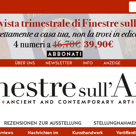
ÜBER UNS
NEWSLETTER
INFO
ANZEIGE
REZENSIONEN ZUR AUSSTELLUNG
STELLUNGNAHME
erviews
Nachrichten im
Kunsthandwerk
Veröffent