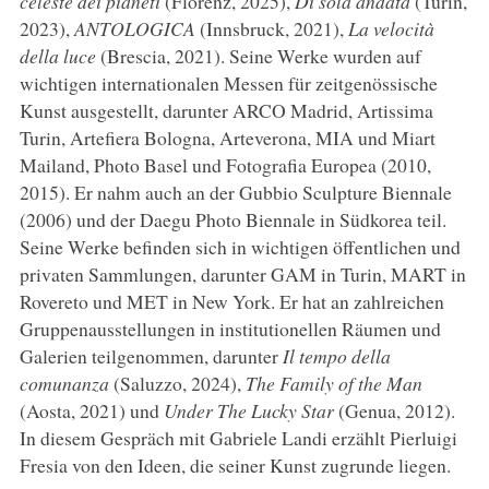
celeste dei pianeti
(Florenz, 2025),
Di sola andata
(Turin,
2023),
ANTOLOGICA
(Innsbruck, 2021),
La velocità
della luce
(Brescia, 2021). Seine Werke wurden auf
wichtigen internationalen Messen für zeitgenössische
Kunst ausgestellt, darunter ARCO Madrid, Artissima
Turin, Artefiera Bologna, Arteverona, MIA und Miart
Mailand, Photo Basel und Fotografia Europea (2010,
2015). Er nahm auch an der Gubbio Sculpture Biennale
(2006) und der Daegu Photo Biennale in Südkorea teil.
Seine Werke befinden sich in wichtigen öffentlichen und
privaten Sammlungen, darunter GAM in Turin, MART in
Rovereto und MET in New York. Er hat an zahlreichen
Gruppenausstellungen in institutionellen Räumen und
Galerien teilgenommen, darunter
Il tempo della
comunanza
(Saluzzo, 2024),
The Family of the Man
(Aosta, 2021) und
Under The Lucky Star
(Genua, 2012).
In diesem Gespräch mit Gabriele Landi erzählt Pierluigi
Fresia von den Ideen, die seiner Kunst zugrunde liegen.