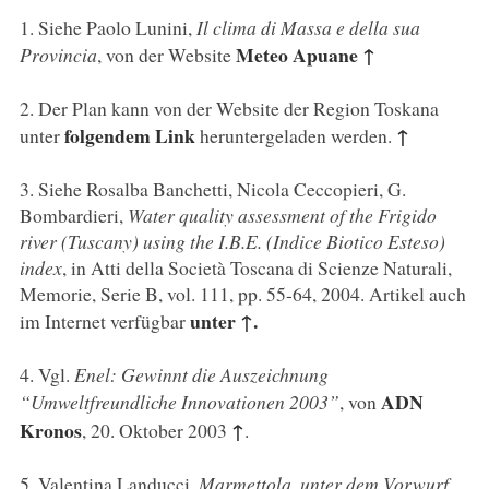
1
. Siehe Paolo Lunini,
Il clima di Massa e della sua
Meteo Apuane
↑
Provincia
, von der Website
2
. Der Plan kann von der Website der Region Toskana
folgendem Link
↑
unter
heruntergeladen werden.
3
. Siehe Rosalba Banchetti, Nicola Ceccopieri, G.
Bombardieri,
Water quality assessment of the Frigido
river (Tuscany) using the I.B.E. (Indice Biotico Esteso)
index
, in Atti della Società Toscana di Scienze Naturali,
Memorie, Serie B, vol. 111, pp. 55-64, 2004. Artikel auch
unter
↑.
im Internet verfügbar
4
. Vgl.
Enel: Gewinnt die Auszeichnung
ADN
“Umweltfreundliche Innovationen 2003”
, von
Kronos
↑
, 20. Oktober 2003
.
5
. Valentina Landucci,
Marmettola, unter dem Vorwurf