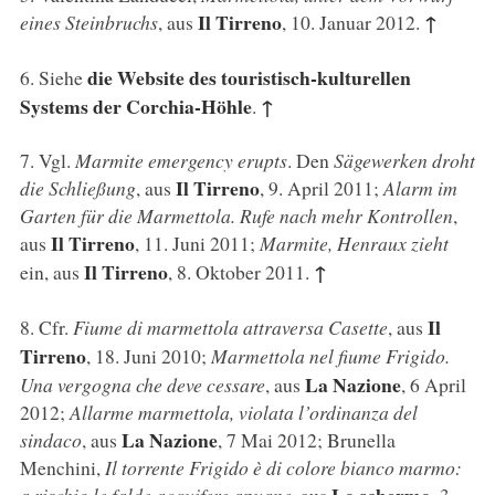
Il Tirreno
↑
eines Steinbruchs
, aus
, 10. Januar 2012.
die Website des touristisch-kulturellen
6
. Siehe
Systems der Corchia-Höhle
↑
.
7
. Vgl.
Marmite emergency erupts
. Den
Sägewerken droht
Il Tirreno
die Schließung
, aus
, 9. April 2011;
Alarm im
Garten für die Marmettola. Rufe nach mehr Kontrollen
,
Il Tirreno
aus
, 11. Juni 2011;
Marmite, Henraux zieht
Il Tirreno
↑
ein, aus
, 8. Oktober 2011.
Il
8
. Cfr.
Fiume di marmettola attraversa Casette
, aus
Tirreno
, 18. Juni 2010;
Marmettola nel fiume Frigido.
La Nazione
Una vergogna che deve cessare
, aus
, 6 April
2012;
Allarme marmettola, violata l’ordinanza del
La Nazione
sindaco
, aus
, 7 Mai 2012; Brunella
Menchini,
Il torrente Frigido è di colore bianco marmo: