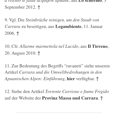
Lo schermo
a rischio le falde acquifere apuane
, aus
, 3
↑
September 2012.
9
. Vgl. Die
Steinbrüche reinigen, um den Staub von
Legambiente
Carrara
zu beseitigen, aus
, 11. Januar
↑
2006.
Il Tirreno
10
. Cfr.
Allarme marmettola nel Lucido
, aus
,
↑
20. August 2010.
11
. Zur Bedeutung des Begriffs “ravaneti” siehe unseren
Artikel
Carrara und die Umweltbedrohungen in den
hier
↑
Apuanischen Alpen: Einführung
,
verfügbar.
12
. Siehe den Artikel
Torrente Carrione e fiume Frigido
Provinz Massa und Carrara
↑
auf der Website der
.