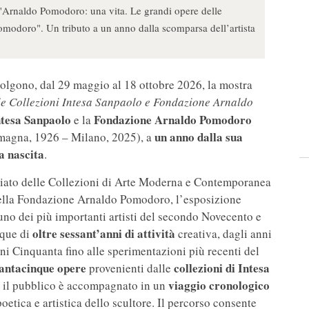
a "Arnaldo Pomodoro: una vita. Le grandi opere delle
modoro". Un tributo a un anno dalla scomparsa dell’artista
olgono, dal 29 maggio al 18 ottobre 2026, la mostra
lle Collezioni Intesa Sanpaolo e Fondazione Arnaldo
ntesa Sanpaolo
Fondazione Arnaldo Pomodoro
e la
un anno dalla sua
agna, 1926 – Milano, 2025), a
a nascita
.
ciato delle Collezioni di Arte Moderna e Contemporanea
della Fondazione Arnaldo Pomodoro, l’esposizione
uno dei più importanti artisti del secondo Novecento e
oltre sessant’anni di attività
nque di
creativa, dagli anni
ni Cinquanta fino alle sperimentazioni più recenti del
antacinque opere
collezioni di Intesa
provenienti dalle
viaggio cronologico
, il pubblico è accompagnato in un
oetica e artistica dello scultore. Il percorso consente