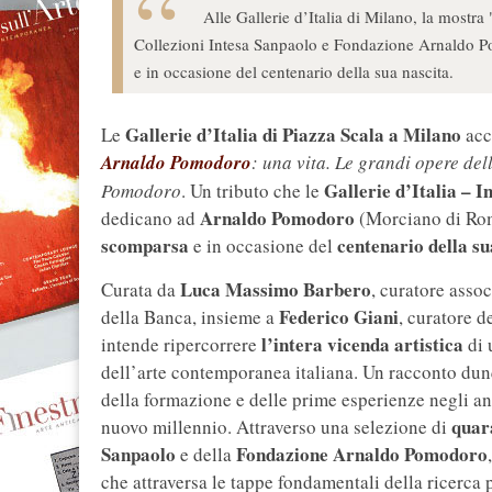
Alle Gallerie d’Italia di Milano, la mostr
Collezioni Intesa Sanpaolo e Fondazione Arnaldo Po
e in occasione del centenario della sua nascita.
Gallerie d’Italia di Piazza Scala a Milano
Le
acc
Arnaldo Pomodoro
: una vita. Le grandi opere de
Gallerie d’Italia – I
Pomodoro
. Un tributo che le
Arnaldo Pomodoro
dedicano ad
(Morciano di Rom
scomparsa
centenario della su
e in occasione del
Luca Massimo Barbero
Curata da
, curatore asso
Federico Giani
della Banca, insieme a
, curatore 
l’intera vicenda artistica
intende ripercorrere
di 
dell’arte contemporanea italiana. Un racconto du
della formazione e delle prime esperienze negli an
quar
nuovo millennio. Attraverso una selezione di
Sanpaolo
Fondazione Arnaldo Pomodoro
e della
che attraversa le tappe fondamentali della ricerca p