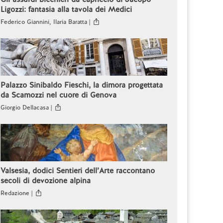
Ligozzi: fantasia alla tavola dei Medici
Federico Giannini, Ilaria Baratta |
Palazzo Sinibaldo Fieschi, la dimora progettata
da Scamozzi nel cuore di Genova
Giorgio Dellacasa |
Valsesia, dodici Sentieri dell’Arte raccontano
secoli di devozione alpina
Redazione |