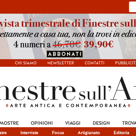
CHI SIAMO
NEWSLETTER
CONTATTI
PUBBLICIT
 MOSTRE
OPINIONI
VIAGGI
DESIGN
TROV
tre
Interviste
Focus
Artigianato
Editoria