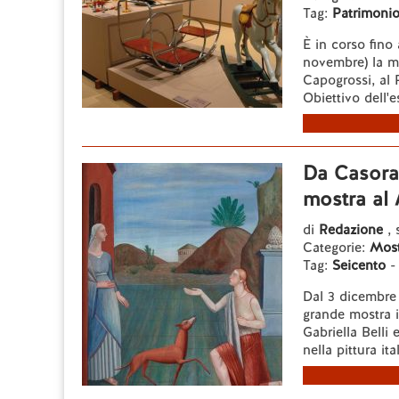
Tag:
Patrimoni
È in corso fino 
novembre) la mos
Capogrossi, al 
Obiettivo dell'e
Da Casorat
mostra al
di
Redazione
, 
Categorie:
Most
Tag:
Seicento
Dal 3 dicembre 
grande mostra i
Gabriella Belli 
nella pittura ital