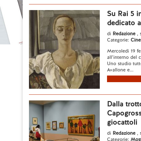
Su Rai 5 i
dedicato a
di
Redazione
, 
Categorie:
Cine
Mercoledì 19 feb
all’interno del 
Uno studio tutt
Avallone e...
Dalla trott
Capogross
giocattoli
di
Redazione
, 
Categorie:
Most