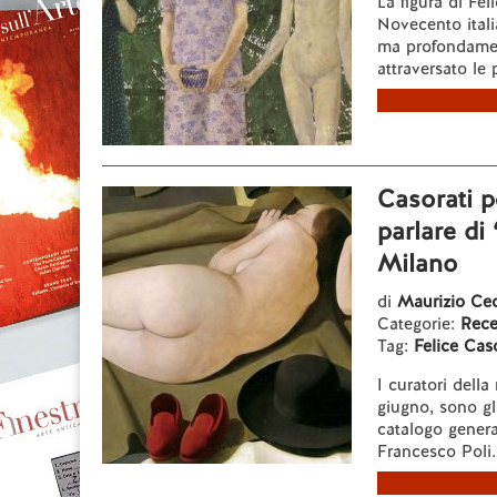
La figura di Fel
Novecento itali
ma profondament
attraversato le p
Casorati p
parlare di
Milano
di
Maurizio Cec
Categorie:
Rece
Tag:
Felice Caso
I curatori della
giugno, sono gli
catalogo genera
Francesco Poli. 