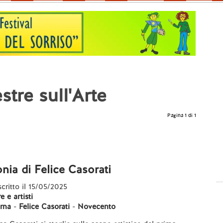
stre sull'Arte
Pagina 1 di 1
nia di Felice Casorati
scritto il 15/05/2025
 e artisti
rna
-
Felice Casorati
-
Novecento