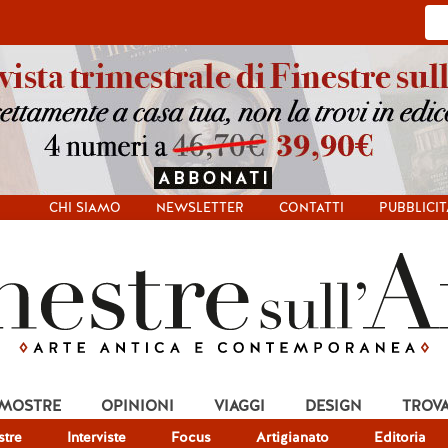
CHI SIAMO
NEWSLETTER
CONTATTI
PUBBLICIT
 MOSTRE
OPINIONI
VIAGGI
DESIGN
TROV
tre
Interviste
Focus
Artigianato
Editoria