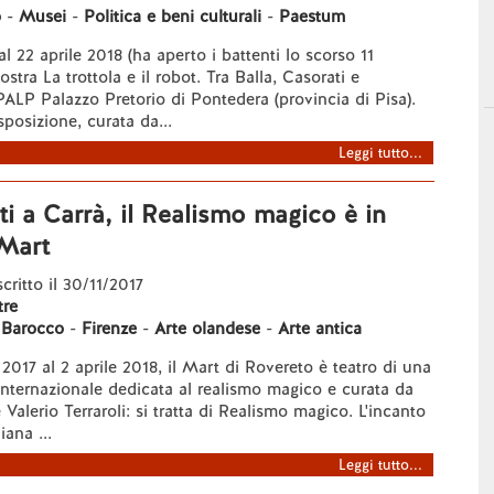
o
-
Musei
-
Politica e beni culturali
-
Paestum
al 22 aprile 2018 (ha aperto i battenti lo scorso 11
tra La trottola e il robot. Tra Balla, Casorati e
PALP Palazzo Pretorio di Pontedera (provincia di Pisa).
sposizione, curata da...
Leggi tutto...
i a Carrà, il Realismo magico è in
 Mart
scritto il 30/11/2017
re
-
Barocco
-
Firenze
-
Arte olandese
-
Arte antica
2017 al 2 aprile 2018, il Mart di Rovereto è teatro di una
nternazionale dedicata al realismo magico e curata da
e Valerio Terraroli: si tratta di Realismo magico. L'incanto
iana ...
Leggi tutto...