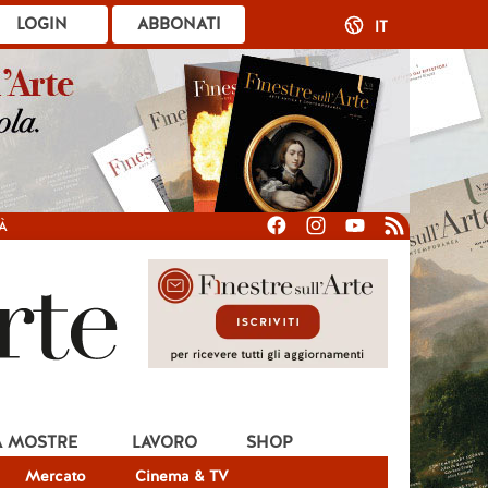
LOGIN
ABBONATI
IT
À
A MOSTRE
LAVORO
SHOP
Mercato
Cinema & TV