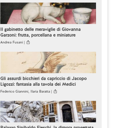
Il gabinetto delle meraviglie di Giovanna
Garzoni: frutta, porcellana e miniature
Andrea Fusani |
Gli assurdi bicchieri da capriccio di Jacopo
Ligozzi: fantasia alla tavola dei Medici
Federico Giannini, Ilaria Baratta |
Palazzo Sinibaldo Fieschi, la dimora progettata