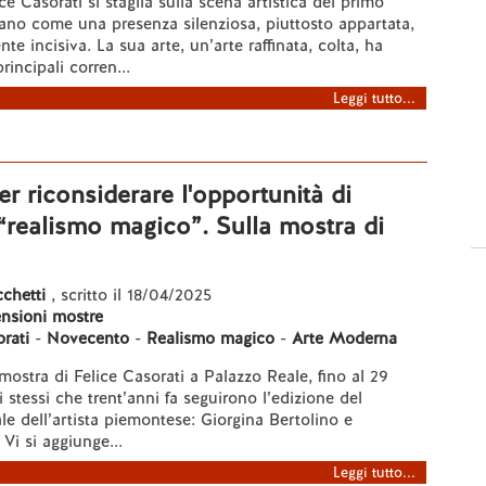
ice Casorati si staglia sulla scena artistica del primo
ano come una presenza silenziosa, piuttosto appartata,
e incisiva. La sua arte, un’arte raffinata, colta, ha
rincipali corren...
Leggi tutto...
er riconsiderare l'opportunità di
 “realismo magico”. Sulla mostra di
chetti
, scritto il 18/04/2025
nsioni mostre
rati
-
Novecento
-
Realismo magico
-
Arte Moderna
 mostra di Felice Casorati a Palazzo Reale, fino al 29
 stessi che trent’anni fa seguirono l’edizione del
le dell’artista piemontese: Giorgina Bertolino e
Vi si aggiunge...
Leggi tutto...