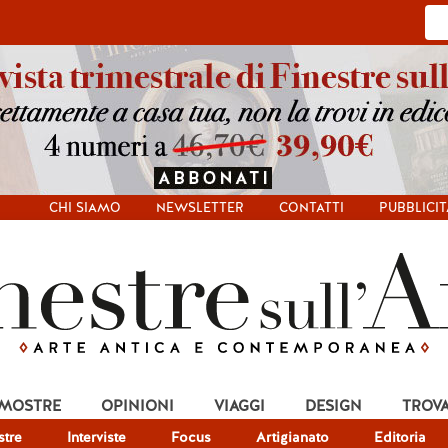
CHI SIAMO
NEWSLETTER
CONTATTI
PUBBLICIT
 MOSTRE
OPINIONI
VIAGGI
DESIGN
TROV
tre
Interviste
Focus
Artigianato
Editoria