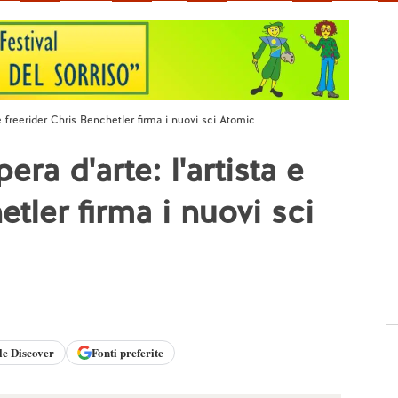
 e freerider Chris Benchetler firma i nuovi sci Atomic
ra d'arte: l'artista e
tler firma i nuovi sci
le
Discover
Fonti preferite