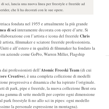
i sci, lancia una nuova linea per freestyle e freeride ad
reerider, che li ha decorati con le sue opere.
striaca fondata nel 1955 e attualmente la più grande
inea di sci
interamente decorata con opere d’arte. Si
Chris
collaborazione con l’artista e icona del freeride
è artista, filmmaker e sciatore freeride professionista.
 Uniti e all’estero e in qualità di filmmaker ha fondato la
on aziende come GoPro, Warren Miller, Flagship
Atomic Freeski Team
 dai professionisti dell’
(di cui
tore Creativo
), è una completa collezione di modelli
visione progressiva e dinamica che ha ispirato l’originale.
eti di park, pipe e freeride, la nuova collezione Bent ora
 una gamma di sette modelli per coprire ogni dimensione
l park freestyle fi-no allo sci in pipes: ogni modello
massimo la personale espressione in montagna).