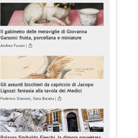
Il gabinetto delle meraviglie di Giovanna
Garzoni: frutta, porcellana e miniature
Andrea Fusani |
Gli assurdi bicchieri da capriccio di Jacopo
Ligozzi: fantasia alla tavola dei Medici
Federico Giannini, Ilaria Baratta |
Palazzo Sinibaldo Fieschi, la dimora progettata