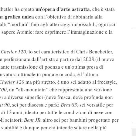
un’opera d’arte astratta
chetler ha creato
, che è stata
grafica unica
una
con l’obiettivo di abbinarla alla
alti “morbidi” fino agli atterraggi impossibili, ogni sci
fa sapere Atomic: fare esprimere l’immaginazione e la
 Chetler 120
, lo sci caratteristico di Chris Benchetler,
 perfezionate dall’artista a partire dal 2008 (il nuovo
ante trasmissione di poenza e un’ottima presa di
curvatura ottimale in punta e in coda, è l’ultima
Chetler 120
ma più stretto, è uno sci adatto al freestyle,
100
, un “all-mountain” che rappresenta una versione
si a diverse superfici (neve fresca, neve profonda non
nt 90
, sci per discesa e park;
Bent 85
, sci versatile per
 ai 13 anni, ideato per tutte le condizioni di neve con
li sciatori;
Bent JR
, altro sci per bambini progettato per
stabilità e dunque per chi intende sciare nella più