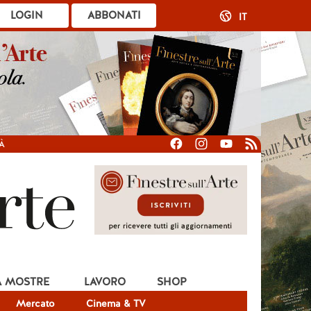
LOGIN
ABBONATI
IT
À
A MOSTRE
LAVORO
SHOP
Mercato
Cinema & TV