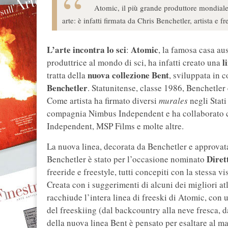
Atomic, il più grande produttore mondiale d
arte: è infatti firmata da Chris Benchetler, artista e f
L’arte incontra lo sci
Atomic
:
, la famosa casa au
l
produttrice al mondo di sci, ha infatti creato una
nuova collezione Bent
tratta della
, sviluppata in 
Benchetler
. Statunitense, classe 1986, Benchetler 
Come artista ha firmato diversi
murales
negli Stati
compagnia Nimbus Independent e ha collaborato c
Independent, MSP Films e molte altre.
La nuova linea, decorata da Benchetler e approvata
Diret
Benchetler è stato per l’occasione nominato
freeride e freestyle, tutti concepiti con la stessa 
Creata con i suggerimenti di alcuni dei migliori atl
racchiude l’intera linea di freeski di Atomic, con
del freeskiing (dal backcountry alla neve fresca, da
della nuova linea Bent è pensato per esaltare al 