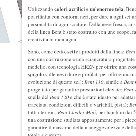
colori acrilici e un’enorme tela
Utilizzando
, Ben
poi rifinita con contorni neri, per dare a ogni sci 
personalità di ogni sciatore. Dalla neve fresca, ai s
della linea Bent è stato costruito con uno scopo, 
creatività in montagna.
sette
Sono, come detto,
i prodotti della linea:
Bent
con una costruzione e una sciancratura progettate e
modello, con tecnologia HRZN per offrire una cost
spigolo sulle nevi dure e profilati per offrire una 
evoluzione di questo sci);
Bent 110
, simile a
Bent 
progettato per garantire prestazioni elevate;
Bent 
snella del
Bent 120
e che è stato ideato per adattar
tracciata, condizioni difficili o variabili, pista);
Be
tutti i terreni;
Bent Chetler Mini
, per bambini dai 5
una costruzione studiata appositamente per i picco
garantire il massimo della maneggevolezza e della 
totale sicurezza.