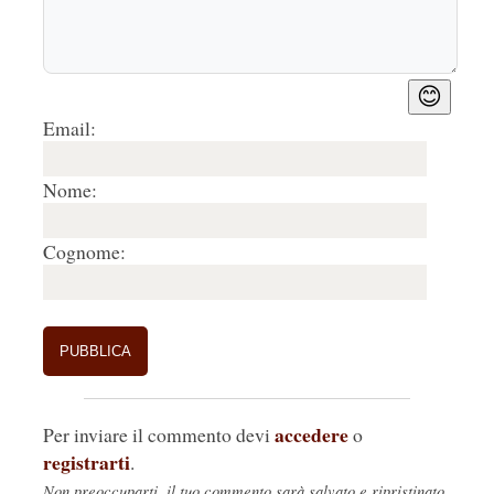
😊
Email:
Nome:
Cognome:
accedere
Per inviare il commento devi
o
registrarti
.
Non preoccuparti, il tuo commento sarà salvato e ripristinato