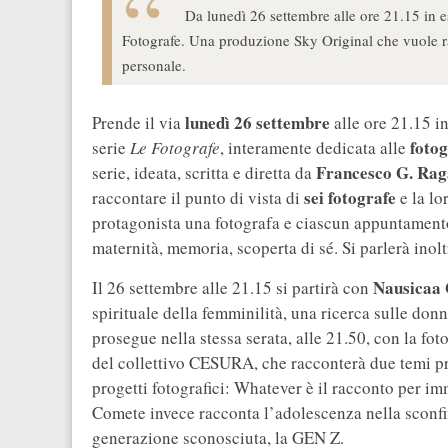
Da lunedì 26 settembre alle ore 21.15 in e
Fotografe. Una produzione Sky Original che vuole racc
personale.
lunedì 26 settembre
Prende il via
alle ore 21.15 i
fotog
serie
Le Fotografe
, interamente dedicata alle
Francesco G. Rag
serie, ideata, scritta e diretta da
sei fotografe
raccontare il punto di vista di
e la lo
protagonista una fotografa e ciascun appuntamento
maternità, memoria, scoperta di sé. Si parlerà ino
Nausicaa 
Il 26 settembre alle 21.15 si partirà con
spirituale della femminilità, una ricerca sulle don
prosegue nella stessa serata, alle 21.50, con la fo
del collettivo CESURA, che racconterà due temi pr
progetti fotografici: Whatever è il racconto per im
Comete invece racconta l’adolescenza nella sconfin
generazione sconosciuta, la GEN Z.