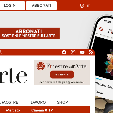
LOGIN
ABBONATI
IT
À
A MOSTRE
LAVORO
SHOP
Mercato
Cinema & TV