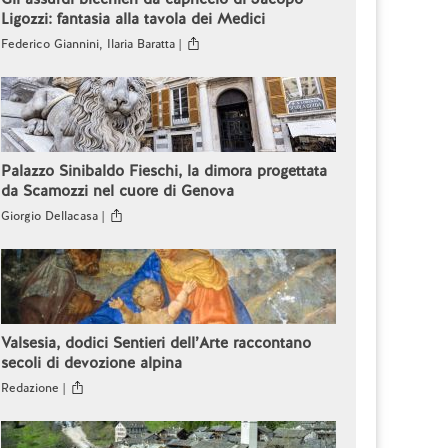
Ligozzi: fantasia alla tavola dei Medici
Federico Giannini, Ilaria Baratta |
Palazzo Sinibaldo Fieschi, la dimora progettata
da Scamozzi nel cuore di Genova
Giorgio Dellacasa |
Valsesia, dodici Sentieri dell’Arte raccontano
secoli di devozione alpina
Redazione |