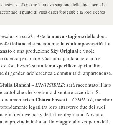
sclusiva su Sky Arte la nuova stagione della docu-serie Le
ontare il punto di vista di sei fotografe e la loro ricerca
nuova stagione
n esclusiva su
Sky Arte
la
della docu-
rafe italiane
contemporaneità
che raccontano la
. La
anato
Sky Original
è una produzione
e vuole
ro ricerca personale. Ciascuna puntata avrà come
tema specifico
 si focalizzerà su un
: spiritualità,
ltre di gender, adolescenza e comunità di appartenenza.
Giulia Bianchi
–
L’INVISIBILE
: sarà raccontato il lato
ne cattoliche che vogliono diventare sacerdoti. Si
Chiara Fossati
to-documentarista
–
COME TE
, membro
ofondamente legati tra loro attraverso due dei suoi
magini dei rave party della fine degli anni Novanta,
ata provincia italiana. Un viaggio alla scoperta della