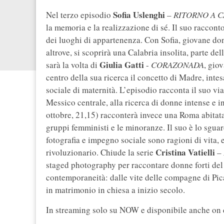
Sofia Uslenghi
Nel terzo episodio
–
RITORNO A C
la memoria e la realizzazione di sé. Il suo raccont
dei luoghi di appartenenza. Con Sofia, giovane don
altrove, si scoprirà una Calabria insolita, parte de
Giulia Gatti
sarà la volta di
-
CORAZONADA
, gio
centro della sua ricerca il concetto di Madre, int
sociale di maternità. L’episodio racconta il suo vi
Messico centrale, alla ricerca di donne intense e i
ottobre, 21,15) racconterà invece una Roma abitata
gruppi femministi e le minoranze. Il suo è lo sgua
fotografia e impegno sociale sono ragioni di vita, 
Cristina Vatielli
rivoluzionario. Chiude la serie
–
staged photography per raccontare donne forti del 
contemporaneità: dalle vite delle compagne di Picas
in matrimonio in chiesa a inizio secolo.
In streaming solo su NOW e disponibile anche on