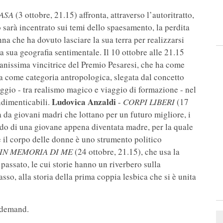
ASA
(3 ottobre, 21.15) affronta, attraverso l’autoritratto,
o sarà incentrato sui temi dello spaesamento, la perdita
na che ha dovuto lasciare la sua terra per realizzarsi
lla sua geografia sentimentale. Il 10 ottobre alle 21.15
vanissima vincitrice del Premio Pesaresi, che ha come
esa come categoria antropologica, slegata dal concetto
aggio - tra realismo magico e viaggio di formazione - nel
Ludovica Anzaldi
ndimenticabili.
-
CORPI LIBERI
(17
 da giovani madri che lottano per un futuro migliore, i
rdo di una giovane appena diventata madre, per la quale
e il corpo delle donne è uno strumento politico
IN MEMORIA DI ME
(24 ottobre, 21.15), che usa la
passato, le cui storie hanno un riverbero sulla
so, alla storia della prima coppia lesbica che si è unita
 demand.