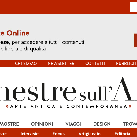
CHI SIAMO
NEWSLETTER
CONTATTI
PUBBLICIT
 MOSTRE
OPINIONI
VIAGGI
DESIGN
TROV
tre
Interviste
Focus
Artigianato
Editoria