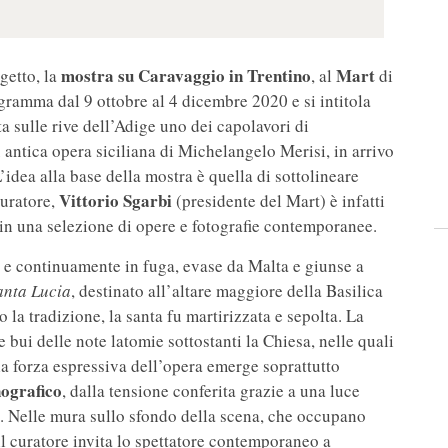
mostra su Caravaggio in Trentino
Mart
getto, la
, al
di
ogramma dal 9 ottobre al 4 dicembre 2020 e si intitola
ta sulle rive dell’Adige uno dei capolavori di
iù antica opera siciliana di Michelangelo Merisi, in arrivo
’idea alla base della mostra è quella di sottolineare
Vittorio Sgarbi
curatore,
(presidente del Mart) è infatti
o in una selezione di opere e fotografie contemporanee.
e continuamente in fuga, evase da Malta e giunse a
anta Lucia
, destinato all’altare maggiore della Basilica
 la tradizione, la santa fu martirizzata e sepolta. La
 bui delle note latomie sottostanti la Chiesa, nelle quali
 la forza espressiva dell’opera emerge soprattutto
nografico
, dalla tensione conferita grazie a una luce
re. Nelle mura sullo sfondo della scena, che occupano
 il curatore invita lo spettatore contemporaneo a