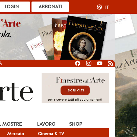
LOGIN
ABBONATI
IT
À
A MOSTRE
LAVORO
SHOP
Mercato
Cinema & TV