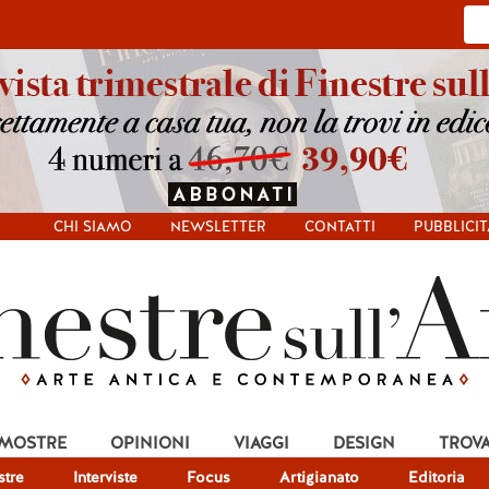
CHI SIAMO
NEWSLETTER
CONTATTI
PUBBLICIT
 MOSTRE
OPINIONI
VIAGGI
DESIGN
TROV
tre
Interviste
Focus
Artigianato
Editoria