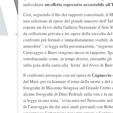
un effetto espressivo accostabile all
individuare
Così, seguendo il filo dei rapporti concettuali, il
una selezione di opere del grande maestro dell’In
espone un
Ferro
dalla Galleria Nazionale d’Arte
da collezione privata e tre opere della raccolta de
confronti più formali e immediatamente visibili, de
atmosfere”, si legge nella presentazione, “seguono
Caravaggio e Burri vengono messi in rapporto. Sga
sottolineando come, in tempi diversi, entrambi gli a
sulla gola della santa alla ‘ferita’ del
Ferro
di Burri
Cagnaccio 
Il confronto prosegue con un’opera di
del Mart, per richiamare il tema della morte e del 
fotografie di Massimo Siragusa sul Grande Cretto d
alcune fotografie di Dino Pedriali sulla vita e la m
si legge in una nota, “si incarna nel Novecento nell
di Caravaggio fin dai suoi studi giovanili con Rob
seicentesco l’attenzione per i tipi umani e l’appro