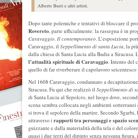
Alberto Burri e altri artisti.
Dopo tante polemiche e tentativi di bloccare il pro
Rovereto
, parte ufficialmente: la rassegna è in pr
Caravaggio. Il contemporaneo
. L’esposizione por
Caravaggio, il
Seppellimento di santa Lucia
, la p
dalla chiesa di Santa Lucia alla Badia a Siracusa. L
l’attualità spirituale di Caravaggio
. Intento del 
quello di far riverberare il capolavoro seicentesc
Nel 1608 Caravaggio, condannato a decapitazione 
Siracusa. Fu qui che realizzò il
Seppellimento di s
di Santa Lucia al Sepolcro, nel luogo dove, secondo
scena sembra collocata negli ambienti sotterranei e
si trova il sepolcro della martire. Secondo Sgarbi,
rapporti tra personaggi e spazio sce
attraverso i
guizzante e dalla materialità della tela e del colo
quasi i due terzi del dipinto senza nessuna figura,