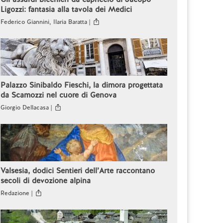
Ligozzi: fantasia alla tavola dei Medici
Federico Giannini, Ilaria Baratta |
Palazzo Sinibaldo Fieschi, la dimora progettata
da Scamozzi nel cuore di Genova
Giorgio Dellacasa |
Valsesia, dodici Sentieri dell’Arte raccontano
secoli di devozione alpina
Redazione |