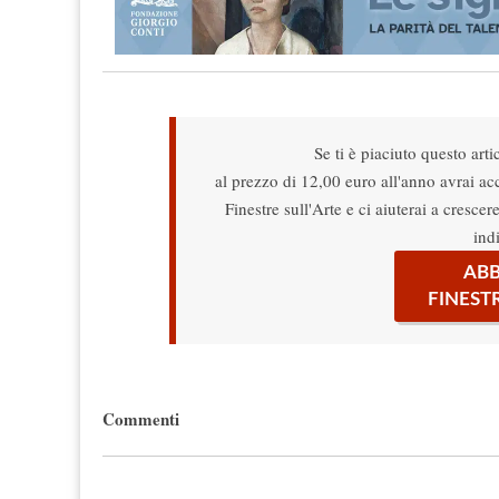
Se ti è piaciuto questo arti
al prezzo di 12,00 euro all'anno avrai acce
Finestre sull'Arte e ci aiuterai a cresce
ind
ABB
FINEST
Commenti