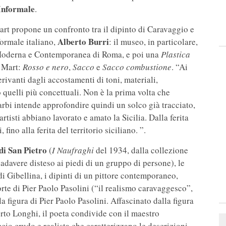
’Informale
.
 Mart propone un confronto tra il dipinto di Caravaggio e
Alberto Burri
formale italiano,
: il museo, in particolare,
 Moderna e Contemporanea di Roma, e poi una
Plastica
l Mart:
Rosso e nero
,
Sacco
e
Sacco combustione
. “Ai
rivanti dagli accostamenti di toni, materiali,
 quelli più concettuali. Non è la prima volta che
rbi intende approfondire quindi un solco già tracciato,
rtisti abbiano lavorato e amato la Sicilia. Dalla ferita
, fino alla ferita del territorio siciliano. ”.
di San Pietro
(
I Naufraghi
del 1934, dalla collezione
cadavere disteso ai piedi di un gruppo di persone), le
i Gibellina, i dipinti di un pittore contemporaneo,
orte di Pier Paolo Pasolini (“il realismo caravaggesco”,
a figura di Pier Paolo Pasolini. Affascinato dalla figura
erto Longhi, il poeta condivide con il maestro
ccio crudo e realista che caratterizzano le descrizioni