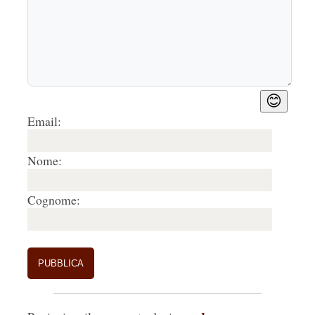
Il terremoto può tornare sempre.
Che senso ha ricostruire, finanziare, se poi si 
distrugge tutto di nuovo da solo?
😊
Email:
Se siete tanto affezionati a vivere lì, allora dovete 
pagare solo che voi.
Nome:
Rispondi
🤍
0
Cognome:
2.
Graziella
26/08/2019, 23:03
Invece il Governo prima ha fatto molto, vero?? 
Rispondi
🤍
0