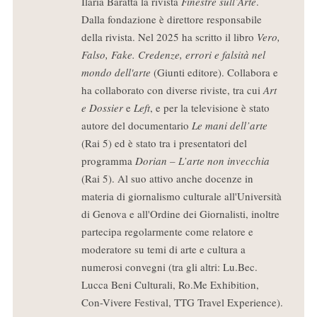
Ilaria Baratta la rivista
Finestre sull’Arte
.
Dalla fondazione è direttore responsabile
della rivista. Nel 2025 ha scritto il libro
Vero,
Falso, Fake. Credenze, errori e falsità nel
mondo dell'arte
(Giunti editore). Collabora e
ha collaborato con diverse riviste, tra cui
Art
e Dossier
e
Left
, e per la televisione è stato
autore del documentario
Le mani dell’arte
(Rai 5) ed è stato tra i presentatori del
programma
Dorian – L’arte non invecchia
(Rai 5). Al suo attivo anche docenze in
materia di giornalismo culturale all'Università
di Genova e all'Ordine dei Giornalisti, inoltre
partecipa regolarmente come relatore e
moderatore su temi di arte e cultura a
numerosi convegni (tra gli altri: Lu.Bec.
Lucca Beni Culturali, Ro.Me Exhibition,
Con-Vivere Festival, TTG Travel Experience).