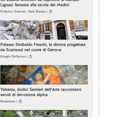
Ligozzi: fantasia alla tavola dei Medici
Federico Giannini, Ilaria Baratta |
Palazzo Sinibaldo Fieschi, la dimora progettata
da Scamozzi nel cuore di Genova
Giorgio Dellacasa |
Valsesia, dodici Sentieri dell’Arte raccontano
secoli di devozione alpina
Redazione |