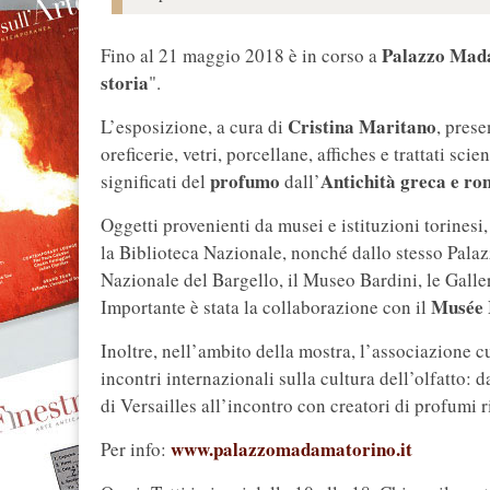
Palazzo Ma
Fino al 21 maggio 2018 è in corso a
storia
".
Cristina Maritano
L’esposizione, a cura di
, prese
oreficerie, vetri, porcellane, affiches e trattati sci
profumo
Antichità greca e r
significati del
dall’
Oggetti provenienti da musei e istituzioni torines
la Biblioteca Nazionale, nonché dallo stesso Pal
Nazionale del Bargello, il Museo Bardini, le Galle
Musée I
Importante è stata la collaborazione con il
Inoltre, nell’ambito della mostra, l’associazione c
incontri internazionali sulla cultura dell’olfatto:
di Versailles all’incontro con creatori di profumi r
www.palazzomadamatorino.it
Per info: