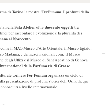
dama
Torino
PerFumum. I profumi della
di
la mostra "
Sala Atelier
duecento oggetti
nta nella
oltre
tra
entifici per raccontare l’evoluzione e la pluralità dei
omana
Novecento
al
.
i, come il MAO Museo d’Arte Orientale, il Museo Egizio,
azzo Madama, e da musei nazionali come il Museo
rie degli Uffizi e il Museo di Sant’Agostino di Genova.
nternational de la Parfumerie di Grasse
.
Per Fumum
ulturale torinese
organizza un ciclo di
 dalla presentazione di profumi storici dell’Osmothèque
iconosciuti a livello internazionale.