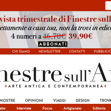
CHI SIAMO
NEWSLETTER
CONTATTI
PUBBLICIT
 MOSTRE
OPINIONI
VIAGGI
DESIGN
TROV
tre
Interviste
Focus
Artigianato
Editoria