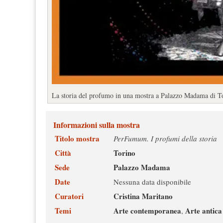
La storia del profumo in una mostra a Palazzo Madama di T
Informazioni sulla mostra
Titolo mostra
PerFumum. I profumi della storia
Città
Torino
Sede
Palazzo Madama
Date
Nessuna data disponibile
Curatori
Cristina Maritano
Temi
Arte contemporanea
Arte antica
,