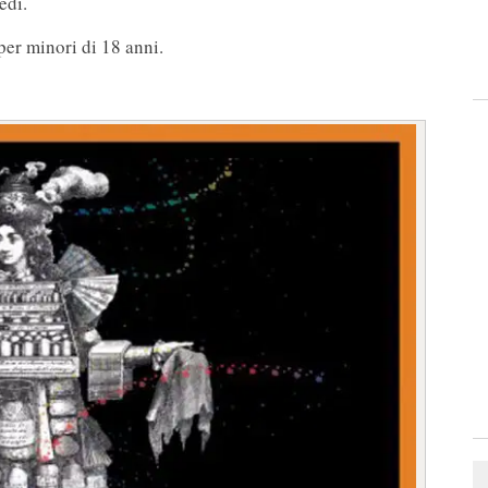
edì.
 per minori di 18 anni.