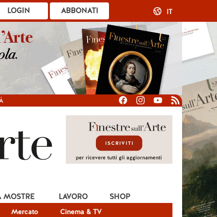
LOGIN
ABBONATI
IT
À
A MOSTRE
LAVORO
SHOP
Mercato
Cinema & TV