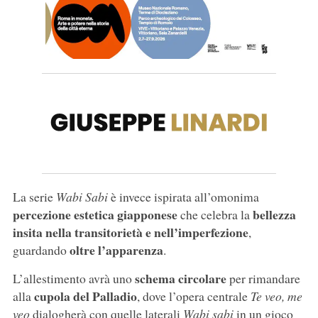
La serie
Wabi Sabi
è invece ispirata all’omonima
percezione estetica giapponese
bellezza
che celebra la
insita nella transitorietà e nell’imperfezione
,
oltre l’apparenza
guardando
.
schema circolare
L’allestimento avrà uno
per rimandare
cupola del Palladio
alla
, dove l’opera centrale
Te veo, me
veo
dialogherà con quelle laterali
Wabi sabi
in un gioco