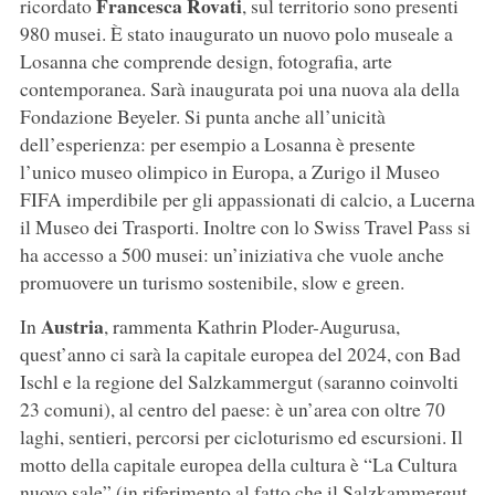
Francesca Rovati
ricordato
, sul territorio sono presenti
980 musei. È stato inaugurato un nuovo polo museale a
Losanna che comprende design, fotografia, arte
contemporanea. Sarà inaugurata poi una nuova ala della
Fondazione Beyeler. Si punta anche all’unicità
dell’esperienza: per esempio a Losanna è presente
l’unico museo olimpico in Europa, a Zurigo il Museo
FIFA imperdibile per gli appassionati di calcio, a Lucerna
il Museo dei Trasporti. Inoltre con lo Swiss Travel Pass si
ha accesso a 500 musei: un’iniziativa che vuole anche
promuovere un turismo sostenibile, slow e green.
Austria
In
, rammenta Kathrin Ploder-Augurusa,
quest’anno ci sarà la capitale europea del 2024, con Bad
Ischl e la regione del Salzkammergut (saranno coinvolti
23 comuni), al centro del paese: è un’area con oltre 70
laghi, sentieri, percorsi per cicloturismo ed escursioni. Il
motto della capitale europea della cultura è “La Cultura
nuovo sale” (in riferimento al fatto che il Salzkammergut