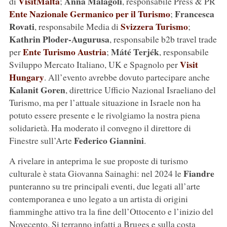
VisitMalta
Anna Malagoli
di
;
, responsabile Press & PR
Ente Nazionale Germanico per il Turismo
Francesca
;
Rovati
Svizzera Turismo
, responsabile Media di
;
Kathrin Ploder-Augurusa
, responsabile b2b travel trade
Ente Turismo Austria
Máté Terjék
per
;
, responsabile
Visit
Sviluppo Mercato Italiano, UK e Spagnolo per
Hungary
. All’evento avrebbe dovuto partecipare anche
Kalanit Goren
, direttrice Ufficio Nazional Israeliano del
Turismo, ma per l’attuale situazione in Israele non ha
potuto essere presente e le rivolgiamo la nostra piena
solidarietà. Ha moderato il convegno il direttore di
Federico Giannini
Finestre sull’Arte
.
A rivelare in anteprima le sue proposte di turismo
Fiandre
culturale è stata Giovanna Sainaghi: nel 2024 le
punteranno su tre principali eventi, due legati all’arte
contemporanea e uno legato a un artista di origini
fiamminghe attivo tra la fine dell’Ottocento e l’inizio del
Novecento. Si terranno infatti a Bruges e sulla costa