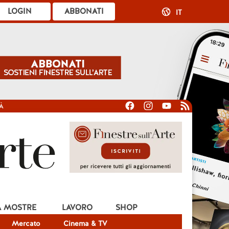
LOGIN
ABBONATI
IT
À
A MOSTRE
LAVORO
SHOP
Mercato
Cinema & TV