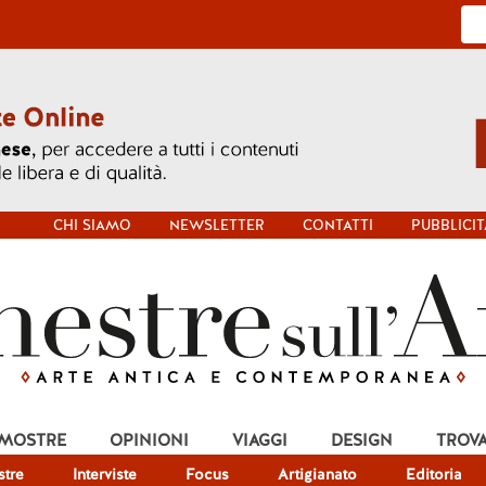
CHI SIAMO
NEWSLETTER
CONTATTI
PUBBLICIT
 MOSTRE
OPINIONI
VIAGGI
DESIGN
TROV
tre
Interviste
Focus
Artigianato
Editoria