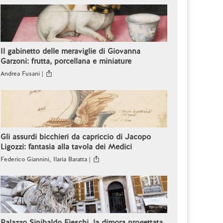
Il gabinetto delle meraviglie di Giovanna
Garzoni: frutta, porcellana e miniature
Andrea Fusani |
Gli assurdi bicchieri da capriccio di Jacopo
Ligozzi: fantasia alla tavola dei Medici
Federico Giannini, Ilaria Baratta |
Palazzo Sinibaldo Fieschi, la dimora progettata