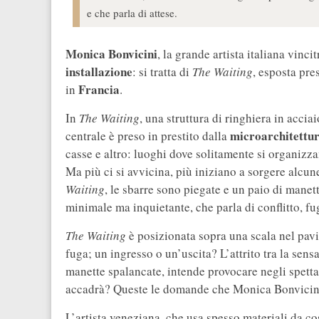
e che parla di attese.
Monica Bonvicini
, la grande artista italiana vin
installazione
: si tratta di
The Waiting
, esposta pre
Francia
in
.
In
The Waiting
, una struttura di ringhiera in acci
microarchitettu
centrale è preso in prestito dalla
casse e altro: luoghi dove solitamente si organizza
Ma più ci si avvicina, più iniziano a sorgere alc
Waiting
, le sbarre sono piegate e un paio di mane
minimale ma inquietante, che parla di conflitto, f
The Waiting
è posizionata sopra una scala nel pavi
fuga; un ingresso o un’uscita? L’attrito tra la sen
manette spalancate, intende provocare negli spetta
accadrà? Queste le domande che Monica Bonvicini c
L’artista veneziana, che usa spesso materiali da cos