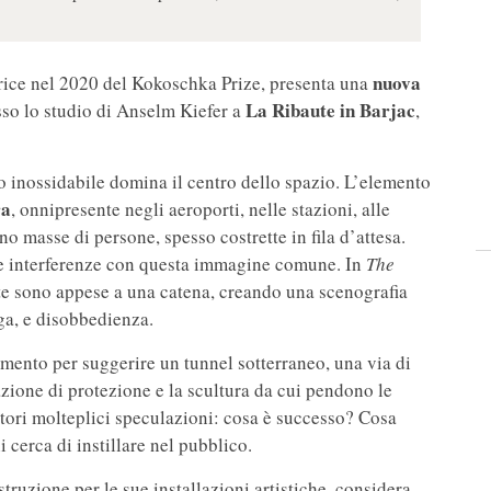
nuova
citrice nel 2020 del Kokoschka Prize, presenta una
La Ribaute in Barjac
sso lo studio di Anselm Kiefer a
,
aio inossidabile domina il centro dello spazio. L’elemento
ra
, onnipresente negli aeroporti, nelle stazioni, alle
no masse di persone, spesso costrette in fila d’attesa.
une interferenze con questa immagine comune. In
The
tte sono appese a una catena, creando una scenografia
uga, e disobbedienza.
mento per suggerire un tunnel sotterraneo, una via di
sazione di protezione e la scultura da cui pendono le
tori molteplici speculazioni: cosa è successo? Cosa
erca di instillare nel pubblico.
truzione per le sue installazioni artistiche, considera