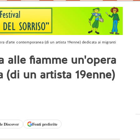
era d'arte contemporanea (di un artista 19enne) dedicata ai migranti
ta alle fiamme un'opera
(di un artista 19enne)
le
Discover
Fonti preferite