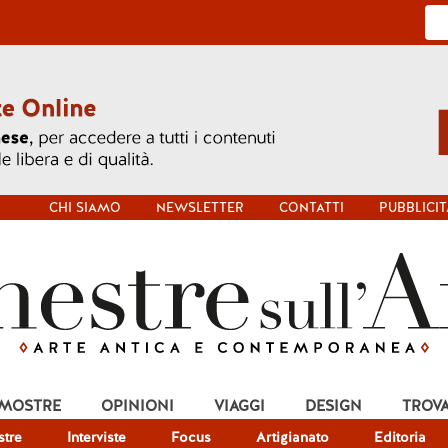
CHI SIAMO
NEWSLETTER
CONTATTI
PUBBLICIT
 MOSTRE
OPINIONI
VIAGGI
DESIGN
TROV
tre
Interviste
Focus
Artigianato
Editoria