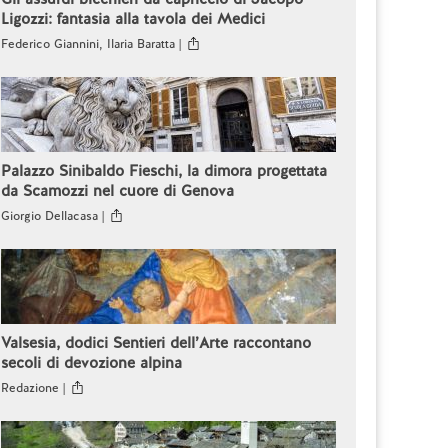
Ligozzi: fantasia alla tavola dei Medici
Federico Giannini, Ilaria Baratta |
Palazzo Sinibaldo Fieschi, la dimora progettata
da Scamozzi nel cuore di Genova
Giorgio Dellacasa |
Valsesia, dodici Sentieri dell’Arte raccontano
secoli di devozione alpina
Redazione |