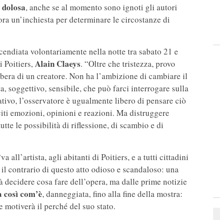
 dolosa
, anche se al momento sono ignoti gli autori
 ora un’inchiesta per determinare le circostanze di
incendiata volontariamente nella notte tra sabato 21 e
Alain Claeys
 Poitiers,
. “Oltre che tristezza, provo
bera di un creatore. Non ha l’ambizione di cambiare il
a, soggettivo, sensibile, che può farci interrogare sulla
reativo, l’osservatore è ugualmente libero di pensare ciò
iti emozioni, opinioni e reazioni. Ma distruggere
te le possibilità di riflessione, di scambio e di
 all’artista, agli abitanti di Poitiers, e a tutti cittadini
to il contrario di questo atto odioso e scandaloso: una
rà decidere cosa fare dell’opera, ma dalle prime notizie
a così com’è
, danneggiata, fino alla fine della mostra:
 motiverà il perché del suo stato.