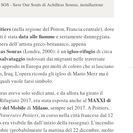
 SOS - Save Our Souls di Achilleas Souras, installazione
itiers
(nella regione del Poitou, Francia centrale), dove
data alle fiamme
i è stata
e seriamente danneggiata.
opera dell’artista greco-britannico, appena
eas Souras
igloo-rifugio
(Londra, 2000): è un
di circa
 salvataggio
indossati dai migranti nelle traversate
o approdo in Europa per molti di coloro che si lasciano
an, Iraq. L’opera ricorda gli igloo di Mario Merz ma è
 quali vuole farsi simbolo.
as aveva solo sedici anni, e da allora ha girato il
MAXXI di
ifugiato 2017, era stata esposta anche al
e del Mobile
Milano
di
, sempre nel 2017. A Poitiers,
Traversées Poitiers
, in corso nella città francese dal 12
era visibile fin dall’inizio della rassegna). L’incendio
cembre (probabilmente la mattina del 22 dicembre, molto