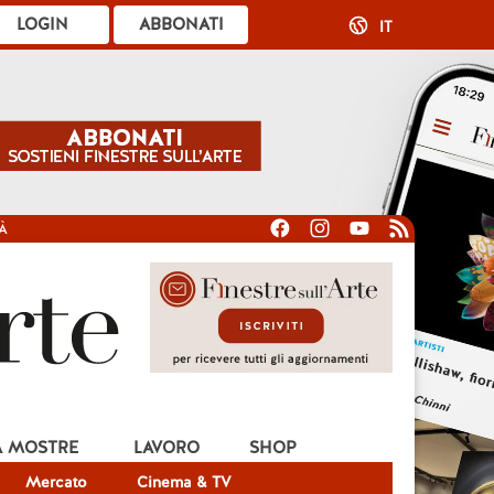
LOGIN
ABBONATI
IT
À
A MOSTRE
LAVORO
SHOP
Mercato
Cinema & TV