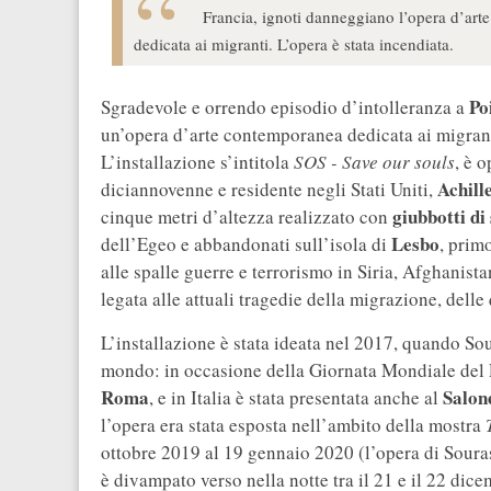
Francia, ignoti danneggiano l’opera d’arte
dedicata ai migranti. L’opera è stata incendiata.
Po
Sgradevole e orrendo episodio d’intolleranza a
un’opera d’arte contemporanea dedicata ai migrant
L’installazione s’intitola
SOS - Save our souls
, è 
Achill
diciannovenne e residente negli Stati Uniti,
giubbotti di
cinque metri d’altezza realizzato con
Lesbo
dell’Egeo e abbandonati sull’isola di
, prim
alle spalle guerre e terrorismo in Siria, Afghanist
legata alle attuali tragedie della migrazione, delle
L’installazione è stata ideata nel 2017, quando Sour
mondo: in occasione della Giornata Mondiale del R
Roma
Salon
, e in Italia è stata presentata anche al
l’opera era stata esposta nell’ambito della mostra
ottobre 2019 al 19 gennaio 2020 (l’opera di Souras 
è divampato verso nella notte tra il 21 e il 22 di