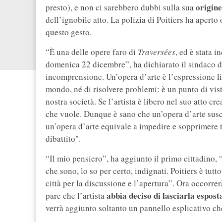
origine
presto), e non ci sarebbero dubbi sulla sua
dell’ignobile atto. La polizia di Poitiers ha aperto
questo gesto.
“È una delle opere faro di
Traversées
, ed è stata 
domenica 22 dicembre”, ha dichiarato il sindaco di
incomprensione. Un’opera d’arte è l’espressione li
mondo, né di risolvere problemi: è un punto di vist
nostra società. Se l’artista è libero nel suo atto c
che vuole. Dunque è sano che un’opera d’arte susc
un’opera d’arte equivale a impedire e sopprimere tut
dibattito".
“Il mio pensiero”, ha aggiunto il primo cittadino, “va
che sono, lo so per certo, indignati. Poitiers è tut
città per la discussione e l’apertura”. Ora occorre
abbia deciso di lasciarla espost
pare che l’artista
verrà aggiunto soltanto un pannello esplicativo che