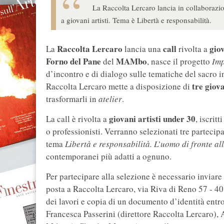
La Raccolta Lercaro lancia in collaboraz
a giovani artisti. Tema è Libertà e responsabilità.
Raccolta Lercaro
call
giov
La
lancia una
rivolta a
Forno del Pane
MAMbo
del
, nasce il progetto
Imp
d’incontro e di dialogo sulle tematiche del sacro i
tre giova
Raccolta Lercaro mette a disposizione di
trasformarli in
atelier
.
giovani artisti under 30
La call è rivolta a
, iscrit
o professionisti. Verranno selezionati tre parteci
tema
Libertà e responsabilità. L’uomo di fronte all
contemporanei più adatti a ognuno.
Per partecipare alla selezione è necessario inviare
posta a Raccolta Lercaro, via Riva di Reno 57 - 4
dei lavori e copia di un documento d’identità entro
Francesca Passerini (direttore Raccolta Lercaro), 