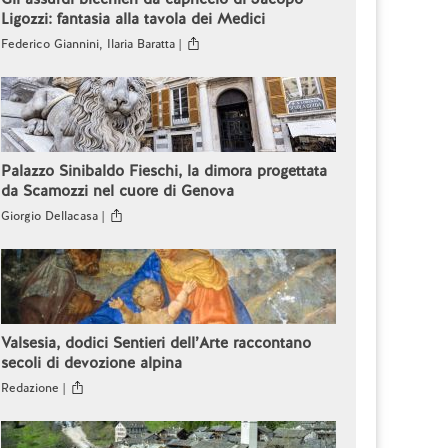
Ligozzi: fantasia alla tavola dei Medici
Federico Giannini, Ilaria Baratta |
Palazzo Sinibaldo Fieschi, la dimora progettata
da Scamozzi nel cuore di Genova
Giorgio Dellacasa |
Valsesia, dodici Sentieri dell’Arte raccontano
secoli di devozione alpina
Redazione |