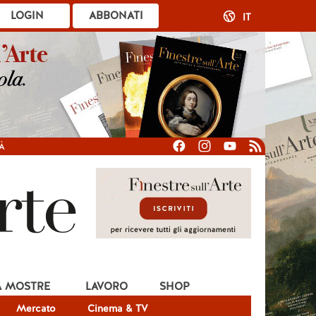
LOGIN
ABBONATI
IT
À
A MOSTRE
LAVORO
SHOP
Mercato
Cinema & TV