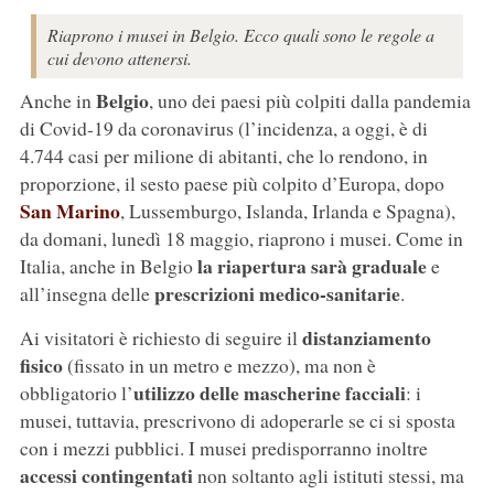
Riaprono i musei in Belgio. Ecco quali sono le regole a
cui devono attenersi.
Belgio
Anche in
, uno dei paesi più colpiti dalla pandemia
di Covid-19 da coronavirus (l’incidenza, a oggi, è di
4.744 casi per milione di abitanti, che lo rendono, in
proporzione, il sesto paese più colpito d’Europa, dopo
San Marino
, Lussemburgo, Islanda, Irlanda e Spagna),
da domani, lunedì 18 maggio, riaprono i musei. Come in
la riapertura sarà graduale
Italia, anche in Belgio
e
prescrizioni medico-sanitarie
all’insegna delle
.
distanziamento
Ai visitatori è richiesto di seguire il
fisico
(fissato in un metro e mezzo), ma non è
utilizzo delle mascherine facciali
obbligatorio l’
: i
musei, tuttavia, prescrivono di adoperarle se ci si sposta
con i mezzi pubblici. I musei predisporranno inoltre
accessi contingentati
non soltanto agli istituti stessi, ma