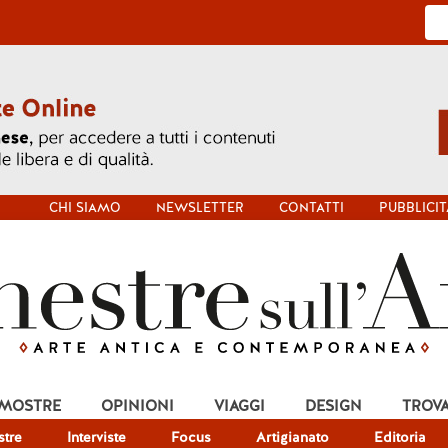
CHI SIAMO
NEWSLETTER
CONTATTI
PUBBLICIT
 MOSTRE
OPINIONI
VIAGGI
DESIGN
TROV
tre
Interviste
Focus
Artigianato
Editoria