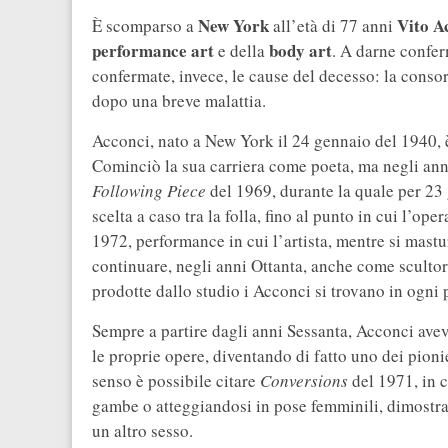
New York
Vito A
È scomparso a
all’età di 77 anni
performance art
body art
e della
. A darne confer
confermate, invece, le cause del decesso: la cons
dopo una breve malattia.
Acconci, nato a New York il 24 gennaio del 1940, è 
Cominciò la sua carriera come poeta, ma negli ann
Following Piece
del 1969, durante la quale per 23 
scelta a caso tra la folla, fino al punto in cui l’o
1972, performance in cui l’artista, mentre si mast
continuare, negli anni Ottanta, anche come scultore:
prodotte dallo studio i Acconci si trovano in ogni
Sempre a partire dagli anni Sessanta, Acconci avev
le proprie opere, diventando di fatto uno dei pioni
senso è possibile citare
Conversions
del 1971, in c
gambe o atteggiandosi in pose femminili, dimostra
un altro sesso.