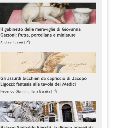
Il gabinetto delle meraviglie di Giovanna
Garzoni: frutta, porcellana e miniature
Andrea Fusani |
Gli assurdi bicchieri da capriccio di Jacopo
Ligozzi: fantasia alla tavola dei Medici
Federico Giannini, Ilaria Baratta |
Palazzo Sinibaldo Fieschi, la dimora progettata