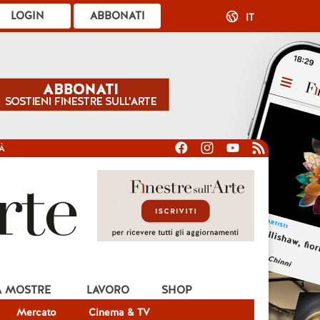
LOGIN
ABBONATI
IT
À
A MOSTRE
LAVORO
SHOP
Mercato
Cinema & TV