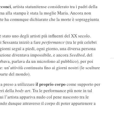
cconci
, artista statunitense considerato tra i padri della
ma alla stampa è stata la moglie Maria. Ancora non
orte ha comunque dichiarato che la morte è sopraggiunta
stato uno degli artisti più influenti del XX secolo.
i Sessanta iniziò a fare
performance
(tra le più celebri
giorni seguì a piedi, ogni giorno, una diversa persona
perazione diventava impossibile, e ancora
Seedbed
, del
urbava, parlava da un microfono al pubblico), per poi
 un’attività continuata fino ai giorni nostri (le sculture
 parte del mondo).
il proprio corpo
a preso a utilizzare
come supporto per
eri della
body art
. Tra le performance più note in tal
ui l’artista appariva nudo col pene nascosto tra le
ndo dunque attraverso il corpo di poter appartenere a