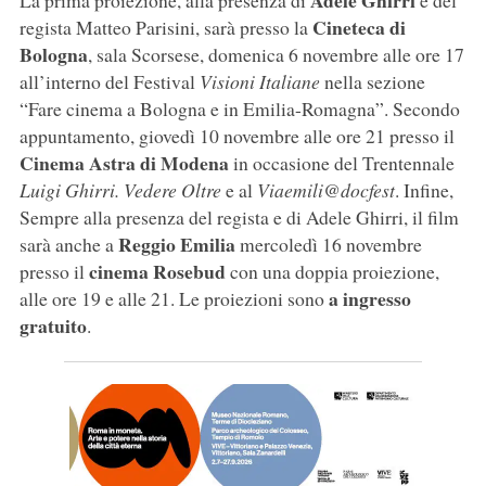
Adele Ghirri
La prima proiezione, alla presenza di
e del
Cineteca di
regista Matteo Parisini, sarà presso la
Bologna
, sala Scorsese, domenica 6 novembre alle ore 17
all’interno del Festival
Visioni Italiane
nella sezione
“Fare cinema a Bologna e in Emilia-Romagna”. Secondo
appuntamento, giovedì 10 novembre alle ore 21 presso il
Cinema Astra di Modena
in occasione del Trentennale
Luigi Ghirri. Vedere Oltre
e al
Viaemili@docfest
. Infine,
Sempre alla presenza del regista e di Adele Ghirri, il film
Reggio Emilia
sarà anche a
mercoledì 16 novembre
cinema Rosebud
presso il
con una doppia proiezione,
a ingresso
alle ore 19 e alle 21. Le proiezioni sono
gratuito
.