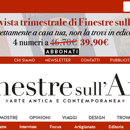
CHI SIAMO
NEWSLETTER
CONTATTI
PUBBLICIT
 MOSTRE
OPINIONI
VIAGGI
DESIGN
TROV
tre
Interviste
Focus
Artigianato
Editoria