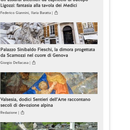
Ligozzi: fantasia alla tavola dei Medici
Federico Giannini, Ilaria Baratta |
Palazzo Sinibaldo Fieschi, la dimora progettata
da Scamozzi nel cuore di Genova
Giorgio Dellacasa |
Valsesia, dodici Sentieri dell’Arte raccontano
secoli di devozione alpina
Redazione |