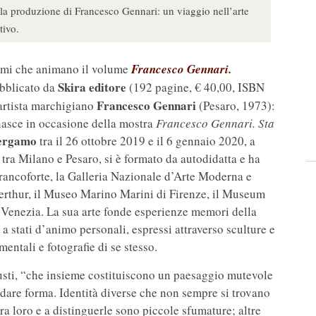
lla produzione di Francesco Gennari: un viaggio nell’arte
tivo.
temi che animano il volume
Francesco Gennari.
Skira editore
bblicato da
(192 pagine, € 40,00, ISBN
Francesco Gennari
artista marchigiano
(Pesaro, 1973):
e nasce in occasione della mostra
Francesco Gennari. Sta
ergamo
tra il 26 ottobre 2019 e il 6 gennaio 2020, a
 tra Milano e Pesaro, si è formato da autodidatta e ha
 Francoforte, la Galleria Nazionale d’Arte Moderna e
thur, il Museo Marino Marini di Firenze, il Museum
 Venezia. La sua arte fonde esperienze memori della
 stati d’animo personali, espressi attraverso sculture e
entali e fotografie di se stesso.
iusti, “che insieme costituiscono un paesaggio mutevole
 dare forma. Identità diverse che non sempre si trovano
ra loro e a distinguerle sono piccole sfumature; altre