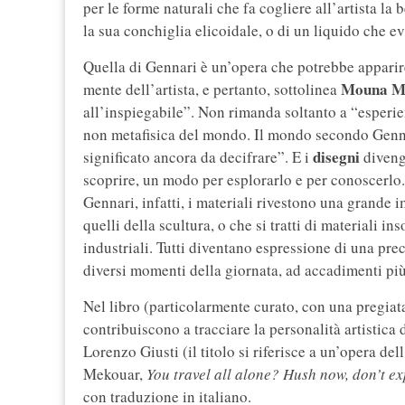
per le forme naturali che fa cogliere all’artista la
la sua conchiglia elicoidale, o di un liquido che e
Quella di Gennari è un’opera che potrebbe apparire
Mouna M
mente dell’artista, e pertanto, sottolinea
all’inspiegabile”. Non rimanda soltanto a “esperienz
non metafisica del mondo. Il mondo secondo Genna
disegni
significato ancora da decifrare”. E i
diveng
scoprire, un modo per esplorarlo e per conoscerlo. 
Gennari, infatti, i materiali rivestono una grande i
quelli della scultura, o che si tratti di materiali i
industriali. Tutti diventano espressione di una pre
diversi momenti della giornata, ad accadimenti più
Nel libro (particolarmente curato, con una pregiat
contribuiscono a tracciare la personalità artistic
Lorenzo Giusti (il titolo si riferisce a un’opera del
Mekouar,
You travel all alone? Hush now, don’t ex
con traduzione in italiano.