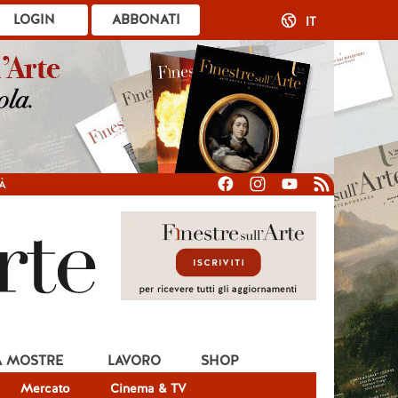
LOGIN
ABBONATI
IT
À
A MOSTRE
LAVORO
SHOP
Mercato
Cinema & TV