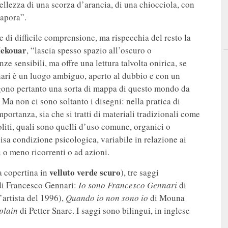
 bellezza di una scorza d’arancia, di una chiocciola, con
vapora”.
 di difficile comprensione, ma rispecchia del resto la
ekouar
, “lascia spesso spazio all’oscuro o
e sensibili, ma offre una lettura talvolta onirica, se
ri è un luogo ambiguo, aperto al dubbio e con un
ono pertanto una sorta di mappa di questo mondo da
Ma non ci sono soltanto i disegni: nella pratica di
mportanza, sia che si tratti di materiali tradizionali come
nsoliti, quali sono quelli d’uso comune, organici o
cisa condizione psicologica, variabile in relazione ai
 o meno ricorrenti o ad azioni.
velluto verde scuro
a copertina in
), tre saggi
a di Francesco Gennari:
Io sono Francesco Gennari
di
l’artista del 1996),
Quando io non sono io
di Mouna
plain
di Petter Snare. I saggi sono bilingui, in inglese