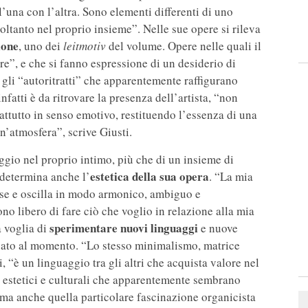
’una con l’altra. Sono elementi differenti di uno
oltanto nel proprio insieme”. Nelle sue opere si rileva
ione
, uno dei
leitmotiv
del volume. Opere nelle quali il
e”, e che si fanno espressione di un desiderio di
gli “autoritratti” che apparentemente raffigurano
infatti è da ritrovare la presenza dell’artista, “non
attutto in senso emotivo, restituendo l’essenza di una
n’atmosfera”, scrive Giusti.
ggio nel proprio intimo, più che di un insieme di
estetica della sua opera
determina anche l’
. “La mia
fisse e oscilla in modo armonico, ambiguo e
ono libero di fare ciò che voglio in relazione alla mia
sperimentare nuovi linguaggi
a voglia di
e nuove
vato al momento. “Lo stesso minimalismo, matrice
, “è un linguaggio tra gli altri che acquista valore nel
ti estetici e culturali che apparentemente sembrano
a ma anche quella particolare fascinazione organicista