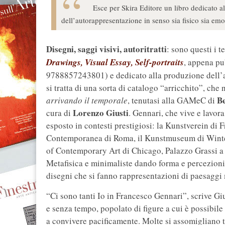
Esce per Skira Editore un libro dedicato a
dell’autorappresentazione in senso sia fisico sia emo
Disegni, saggi visivi, autoritratti
: sono questi i 
Drawings, Visual Essay, Self-portraits
, appena pu
9788857243801) e dedicato alla produzione dell’
si tratta di una sorta di catalogo “arricchito”, ch
B
arrivando il temporale
, tenutasi alla GAMeC di
Lorenzo Giusti
cura di
. Gennari, che vive e lavora
esposto in contesti prestigiosi: la Kunstverein di
Contemporanea di Roma, il Kunstmuseum di Winter
of Contemporary Art di Chicago, Palazzo Grassi a
Metafisica e minimaliste dando forma e percezioni a
disegni che si fanno rappresentazioni di paesaggi m
“Ci sono tanti Io in Francesco Gennari”, scrive G
e senza tempo, popolato di figure a cui è possibile
a convivere pacificamente. Molte si assomigliano t