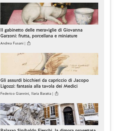
Il gabinetto delle meraviglie di Giovanna
Garzoni: frutta, porcellana e miniature
Andrea Fusani |
Gli assurdi bicchieri da capriccio di Jacopo
Ligozzi: fantasia alla tavola dei Medici
Federico Giannini, Ilaria Baratta |
Palazzo Sinibaldo Fieschi, la dimora progettata