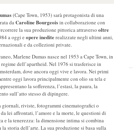
Dumas
(Cape Town, 1953) sarà protagonista di una
Caroline Bourgeois
rata da
in collaborazione con
oltre
rcorrere la sua produzione pittorica attraverso
opere inedite
1984 a oggi e
realizzate negli ultimi anni,
ernazionali e da collezioni private.
poraneo, Marlene Dumas nasce nel 1953 a Cape Town, in
l regime dell’apartheid. Nel 1976 si trasferisce in
 Amsterdam, dove ancora oggi vive e lavora. Nei primi
 mentre oggi lavora principalmente con olio su tela e
ppresentano la sofferenza, l’estasi, la paura, la
o sull’atto stesso di dipingere.
 giornali, riviste, fotogrammi cinematografici o
 da lei affrontati, l’amore e la morte, le questioni di
nza e la tenerezza: la dimensione intima si combina
n la storia dell’arte. La sua produzione si basa sulla