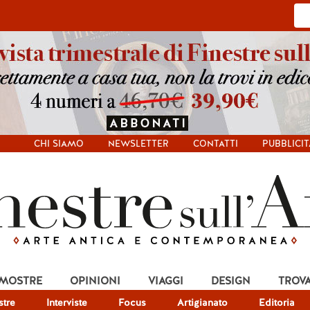
CHI SIAMO
NEWSLETTER
CONTATTI
PUBBLICIT
 MOSTRE
OPINIONI
VIAGGI
DESIGN
TROV
tre
Interviste
Focus
Artigianato
Editoria