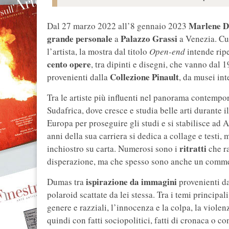
Marlene 
Dal 27 marzo 2022 all’8 gennaio 2023
grande personale
Palazzo Grassi
a
a Venezia. Cu
l’artista, la mostra dal titolo
Open-end
intende ripe
cento opere
, tra dipinti e disegni, che vanno dal 
Collezione Pinault
provenienti dalla
, da musei int
Tra le artiste più influenti nel panorama contem
Sudafrica, dove cresce e studia belle arti durante i
Europa per proseguire gli studi e si stabilisce ad
anni della sua carriera si dedica a collage e testi,
ritratti
inchiostro su carta. Numerosi sono i
che ra
disperazione, ma che spesso sono anche un comment
ispirazione da immagini
Dumas tra
provenienti da
polaroid scattate da lei stessa. Tra i temi principali
genere e razziali, l’innocenza e la colpa, la viole
quindi con fatti sociopolitici, fatti di cronaca o co