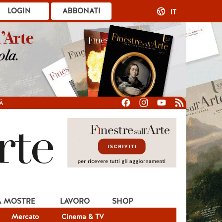
LOGIN
ABBONATI
IT
À
A MOSTRE
LAVORO
SHOP
Mercato
Cinema & TV