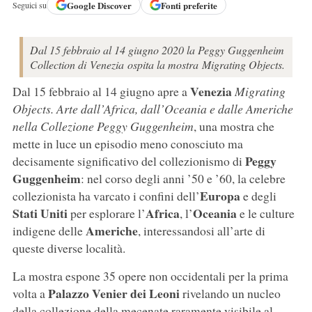
Google
Discover
Fonti preferite
Seguici su
Dal 15 febbraio al 14 giugno 2020 la Peggy Guggenheim
Collection di Venezia ospita la mostra Migrating Objects.
Venezia
Dal 15 febbraio al 14 giugno apre a
Migrating
Objects. Arte dall’Africa, dall’Oceania e dalle Americhe
nella Collezione Peggy Guggenheim
, una mostra che
mette in luce un episodio meno conosciuto ma
Peggy
decisamente significativo del collezionismo di
Guggenheim
: nel corso degli anni ’50 e ’60, la celebre
Europa
collezionista ha varcato i confini dell’
e degli
Stati Uniti
Africa
Oceania
per esplorare l’
, l’
e le culture
Americhe
indigene delle
, interessandosi all’arte di
queste diverse località.
La mostra espone 35 opere non occidentali per la prima
Palazzo Venier dei Leoni
volta a
rivelando un nucleo
della collezione della mecenate raramente visibile al